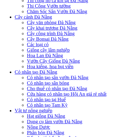
Thi công hồ cá koi tại Đà Nẵng
Thi Công Vườn tường
Chăm Sóc Sân Vườn Đà Nẵng
Cây cảnh Đà Nẵng
Cây văn phòng Đà Nẵng
Cây khai trương Đà Nẵng
Cây công trình Đà Nẵng
Cây Bonsai Đà Nẵng
Các loại cỏ
Giống cây lâm nghiệp
Hoa Lan Đà Nẵng
Vườn Cây Giống Đà Nẵng
Hoa kiểng, hoa bụi viền
Cỏ nhân tạo Đà Nẵng
Cỏ nhân tạo sân vườn Đà Nẵng
Cỏ nhân tạo sân bóng
Cho thuê cỏ nhân tạo Đà Nẵng
Cửa hàng cỏ nhân tạo Hội An giá rẻ nhất
Cỏ nhân tạo tại Huế
Cỏ nhân tạo Tam Kỳ
Vật tư nông nghiệp
Hạt giống Đà Nẵng
Dụng cụ làm vườn Đà Nẵng
Nông Dược
Phân bón Đà Nẵng