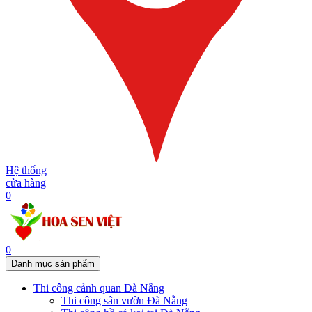
Hệ thống
cửa hàng
0
0
Danh mục sản phẩm
Thi công cảnh quan Đà Nẵng
Thi công sân vườn Đà Nẵng