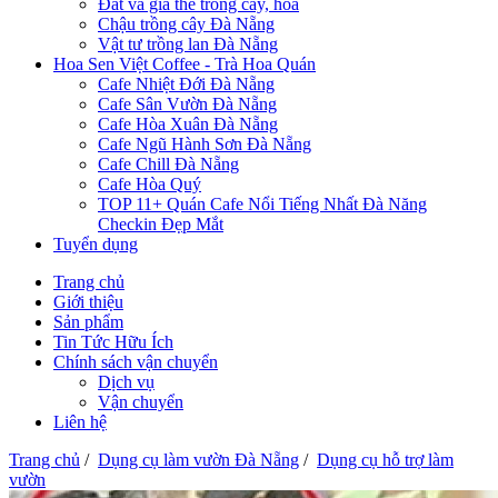
Đất và giá thể trồng cây, hoa
Chậu trồng cây Đà Nẵng
Vật tư trồng lan Đà Nẵng
Hoa Sen Việt Coffee - Trà Hoa Quán
Cafe Nhiệt Đới Đà Nẵng
Cafe Sân Vườn Đà Nẵng
Cafe Hòa Xuân Đà Nẵng
Cafe Ngũ Hành Sơn Đà Nẵng
Cafe Chill Đà Nẵng
Cafe Hòa Quý
TOP 11+ Quán Cafe Nổi Tiếng Nhất Đà Năng
Checkin Đẹp Mắt
Tuyển dụng
Trang chủ
Giới thiệu
Sản phẩm
Tin Tức Hữu Ích
Chính sách vận chuyển
Dịch vụ
Vận chuyển
Liên hệ
Trang chủ
/
Dụng cụ làm vườn Đà Nẵng
/
Dụng cụ hỗ trợ làm
vườn