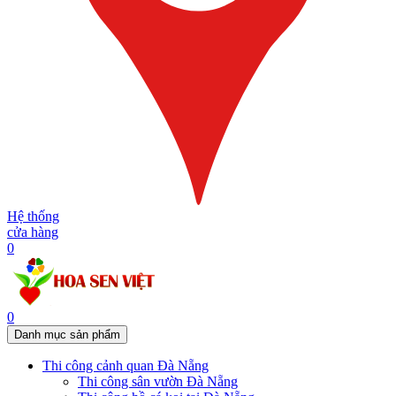
Hệ thống
cửa hàng
0
0
Danh mục sản phẩm
Thi công cảnh quan Đà Nẵng
Thi công sân vườn Đà Nẵng