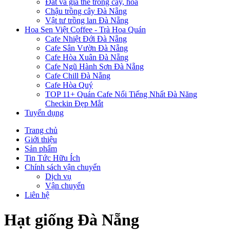
Đất và giá thể trồng cây, hoa
Chậu trồng cây Đà Nẵng
Vật tư trồng lan Đà Nẵng
Hoa Sen Việt Coffee - Trà Hoa Quán
Cafe Nhiệt Đới Đà Nẵng
Cafe Sân Vườn Đà Nẵng
Cafe Hòa Xuân Đà Nẵng
Cafe Ngũ Hành Sơn Đà Nẵng
Cafe Chill Đà Nẵng
Cafe Hòa Quý
TOP 11+ Quán Cafe Nổi Tiếng Nhất Đà Năng
Checkin Đẹp Mắt
Tuyển dụng
Trang chủ
Giới thiệu
Sản phẩm
Tin Tức Hữu Ích
Chính sách vận chuyển
Dịch vụ
Vận chuyển
Liên hệ
Hạt giống Đà Nẵng