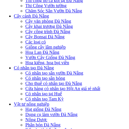
Thi công hồ cá koi tại Đà Nẵng
Thi Công Vườn tường
Chăm Sóc Sân Vườn Đà Nẵng
Cây cảnh Đà Nẵng
Cây văn phòng Đà Nẵng
Cây khai trương Đà Nẵng
Cây công trình Đà Nẵng
Cây Bonsai Đà Nẵng
Các loại cỏ
Giống cây lâm nghiệp
Hoa Lan Đà Nẵng
Vườn Cây Giống Đà Nẵng
Hoa kiểng, hoa bụi viền
Cỏ nhân tạo Đà Nẵng
Cỏ nhân tạo sân vườn Đà Nẵng
Cỏ nhân tạo sân bóng
Cho thuê cỏ nhân tạo Đà Nẵng
Cửa hàng cỏ nhân tạo Hội An giá rẻ nhất
Cỏ nhân tạo tại Huế
Cỏ nhân tạo Tam Kỳ
Vật tư nông nghiệp
Hạt giống Đà Nẵng
Dụng cụ làm vườn Đà Nẵng
Nông Dược
Phân bón Đà Nẵng