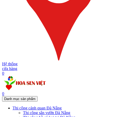
Hệ thống
cửa hàng
0
0
Danh mục sản phẩm
Thi công cảnh quan Đà Nẵng
Thi công sân vườn Đà Nẵng