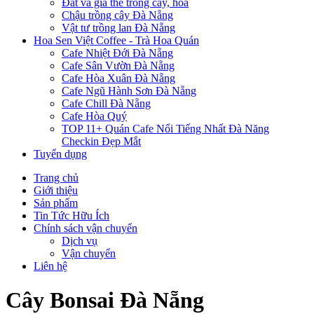
Đất và giá thể trồng cây, hoa
Chậu trồng cây Đà Nẵng
Vật tư trồng lan Đà Nẵng
Hoa Sen Việt Coffee - Trà Hoa Quán
Cafe Nhiệt Đới Đà Nẵng
Cafe Sân Vườn Đà Nẵng
Cafe Hòa Xuân Đà Nẵng
Cafe Ngũ Hành Sơn Đà Nẵng
Cafe Chill Đà Nẵng
Cafe Hòa Quý
TOP 11+ Quán Cafe Nổi Tiếng Nhất Đà Năng
Checkin Đẹp Mắt
Tuyển dụng
Trang chủ
Giới thiệu
Sản phẩm
Tin Tức Hữu Ích
Chính sách vận chuyển
Dịch vụ
Vận chuyển
Liên hệ
Cây Bonsai Đà Nẵng