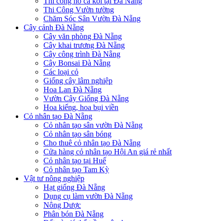
Thi công hồ cá koi tại Đà Nẵng
Thi Công Vườn tường
Chăm Sóc Sân Vườn Đà Nẵng
Cây cảnh Đà Nẵng
Cây văn phòng Đà Nẵng
Cây khai trương Đà Nẵng
Cây công trình Đà Nẵng
Cây Bonsai Đà Nẵng
Các loại cỏ
Giống cây lâm nghiệp
Hoa Lan Đà Nẵng
Vườn Cây Giống Đà Nẵng
Hoa kiểng, hoa bụi viền
Cỏ nhân tạo Đà Nẵng
Cỏ nhân tạo sân vườn Đà Nẵng
Cỏ nhân tạo sân bóng
Cho thuê cỏ nhân tạo Đà Nẵng
Cửa hàng cỏ nhân tạo Hội An giá rẻ nhất
Cỏ nhân tạo tại Huế
Cỏ nhân tạo Tam Kỳ
Vật tư nông nghiệp
Hạt giống Đà Nẵng
Dụng cụ làm vườn Đà Nẵng
Nông Dược
Phân bón Đà Nẵng