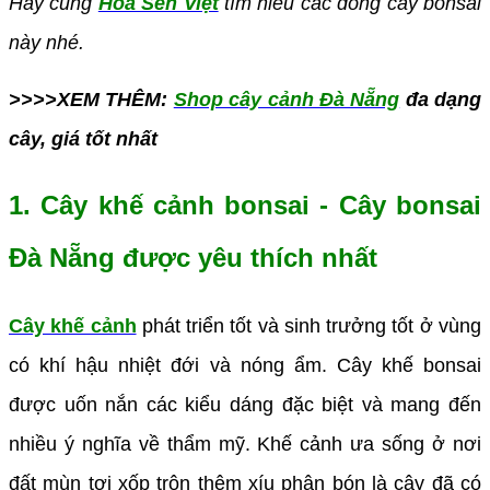
Hãy cùng
Hoa Sen Việt
tìm hiểu các dòng cây bonsai
này nhé.
>>>>XEM THÊM:
Shop cây cảnh Đà Nẵng
đa dạng
cây, giá tốt nhất
1. Cây khế cảnh bonsai - Cây bonsai
Đà Nẵng được yêu thích nhất
Cây khế cảnh
phát triển tốt và sinh trưởng tốt ở vùng
có khí hậu nhiệt đới và nóng ẩm. Cây khế bonsai
được uốn nắn các kiểu dáng đặc biệt và mang đến
nhiều ý nghĩa về thẩm mỹ. Khế cảnh ưa sống ở nơi
đất mùn tơi xốp trộn thêm xíu phân bón là cây đã có