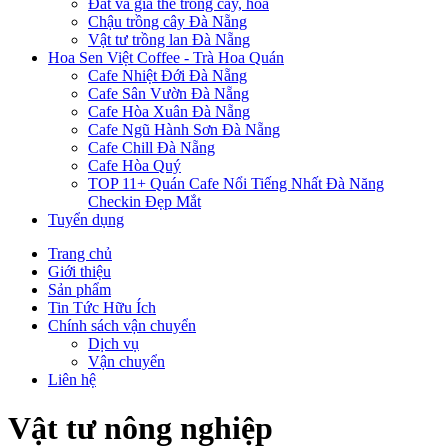
Đất và giá thể trồng cây, hoa
Chậu trồng cây Đà Nẵng
Vật tư trồng lan Đà Nẵng
Hoa Sen Việt Coffee - Trà Hoa Quán
Cafe Nhiệt Đới Đà Nẵng
Cafe Sân Vườn Đà Nẵng
Cafe Hòa Xuân Đà Nẵng
Cafe Ngũ Hành Sơn Đà Nẵng
Cafe Chill Đà Nẵng
Cafe Hòa Quý
TOP 11+ Quán Cafe Nổi Tiếng Nhất Đà Năng
Checkin Đẹp Mắt
Tuyển dụng
Trang chủ
Giới thiệu
Sản phẩm
Tin Tức Hữu Ích
Chính sách vận chuyển
Dịch vụ
Vận chuyển
Liên hệ
Vật tư nông nghiệp