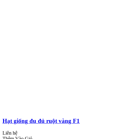
Hạt giống đu đủ ruột vàng F1
Liên hệ
Thêm Vào Giỏ