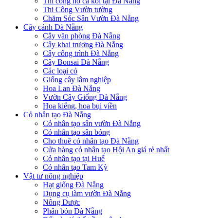
Thi công hồ cá koi tại Đà Nẵng
Thi Công Vườn tường
Chăm Sóc Sân Vườn Đà Nẵng
Cây cảnh Đà Nẵng
Cây văn phòng Đà Nẵng
Cây khai trương Đà Nẵng
Cây công trình Đà Nẵng
Cây Bonsai Đà Nẵng
Các loại cỏ
Giống cây lâm nghiệp
Hoa Lan Đà Nẵng
Vườn Cây Giống Đà Nẵng
Hoa kiểng, hoa bụi viền
Cỏ nhân tạo Đà Nẵng
Cỏ nhân tạo sân vườn Đà Nẵng
Cỏ nhân tạo sân bóng
Cho thuê cỏ nhân tạo Đà Nẵng
Cửa hàng cỏ nhân tạo Hội An giá rẻ nhất
Cỏ nhân tạo tại Huế
Cỏ nhân tạo Tam Kỳ
Vật tư nông nghiệp
Hạt giống Đà Nẵng
Dụng cụ làm vườn Đà Nẵng
Nông Dược
Phân bón Đà Nẵng