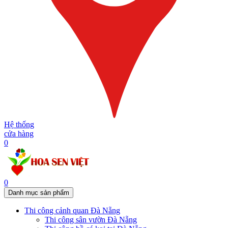
Hệ thống
cửa hàng
0
0
Danh mục sản phẩm
Thi công cảnh quan Đà Nẵng
Thi công sân vườn Đà Nẵng