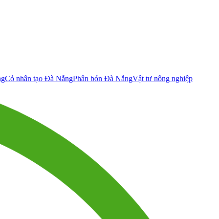
ng
Cỏ nhân tạo Đà Nẵng
Phân bón Đà Nẵng
Vật tư nông nghiệp