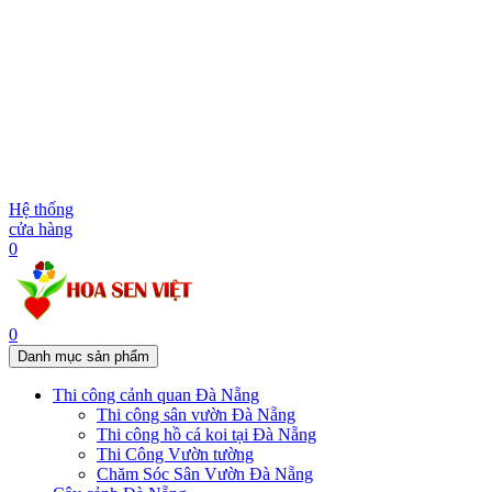
Hệ thống
cửa hàng
0
0
Danh mục sản phẩm
Thi công cảnh quan Đà Nẵng
Thi công sân vườn Đà Nẵng
Thi công hồ cá koi tại Đà Nẵng
Thi Công Vườn tường
Chăm Sóc Sân Vườn Đà Nẵng