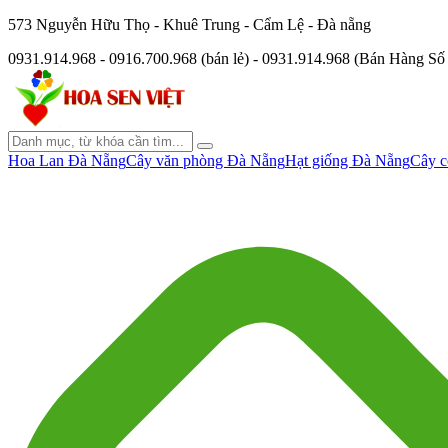
573 Nguyễn Hữu Thọ - Khuê Trung - Cẩm Lệ - Đà nẵng
0931.914.968 - 0916.700.968 (bán lẻ) - 0931.914.968 (Bán Hàng S
Hoa Lan Đà Nẵng
Cây văn phòng Đà Nẵng
Hạt giống Đà Nẵng
Cây c