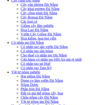
Cây cảnh Đà Nẵng
Cây văn phòng Đà Nẵng
Cây khai trương Đà Nẵng
Cây công trình Đà Nẵng
Cây Bonsai Đà Nẵng
Các loại cỏ
Giống cây lâm nghiệp
Hoa Lan Đà Nẵng
Vườn Cây Giống Đà Nẵng
Hoa kiểng, hoa bụi viền
Cỏ nhân tạo Đà Nẵng
Cỏ nhân tạo sân vườn Đà Nẵng
Cỏ nhân tạo sân bóng
Cho thuê cỏ nhân tạo Đà Nẵng
Cửa hàng cỏ nhân tạo Hội An giá rẻ nhất
Cỏ nhân tạo tại Huế
Cỏ nhân tạo Tam Kỳ
Vật tư nông nghiệp
Hạt giống Đà Nẵng
Dụng cụ làm vườn Đà Nẵng
Nông Dược
Phân bón Đà Nẵng
Đất và giá thể trồng cây, hoa
Chậu trồng cây Đà Nẵng
Vật tư trồng lan Đà Nẵng