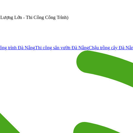
ố Lượng Lớn - Thi Công Công Trình)
ông trình Đà Nẵng
Thi công sân vườn Đà Nẵng
Chậu trồng cây Đà Nẵ