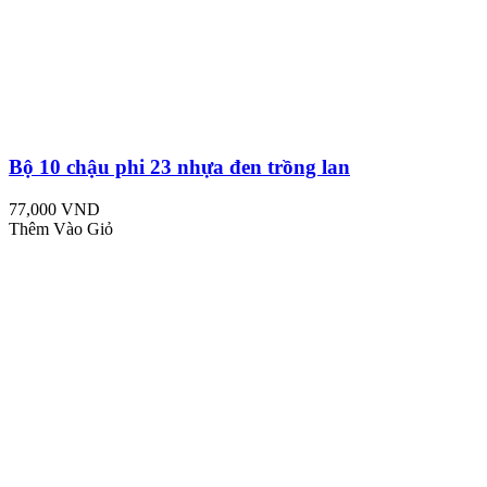
Bộ 10 chậu phi 23 nhựa đen trồng lan
77,000 VND
Thêm Vào Giỏ