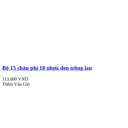
Bộ 15 chậu phi 18 nhựa đen trồng lan
113,000 VND
Thêm Vào Giỏ