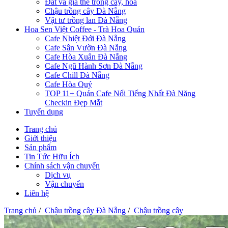
Đất và giá thể trồng cây, hoa
Chậu trồng cây Đà Nẵng
Vật tư trồng lan Đà Nẵng
Hoa Sen Việt Coffee - Trà Hoa Quán
Cafe Nhiệt Đới Đà Nẵng
Cafe Sân Vườn Đà Nẵng
Cafe Hòa Xuân Đà Nẵng
Cafe Ngũ Hành Sơn Đà Nẵng
Cafe Chill Đà Nẵng
Cafe Hòa Quý
TOP 11+ Quán Cafe Nổi Tiếng Nhất Đà Năng
Checkin Đẹp Mắt
Tuyển dụng
Trang chủ
Giới thiệu
Sản phẩm
Tin Tức Hữu Ích
Chính sách vận chuyển
Dịch vụ
Vận chuyển
Liên hệ
Trang chủ
/
Chậu trồng cây Đà Nẵng
/
Chậu trồng cây