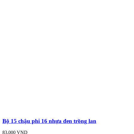
Bộ 15 chậu phi 16 nhựa đen trồng lan
83,000 VND