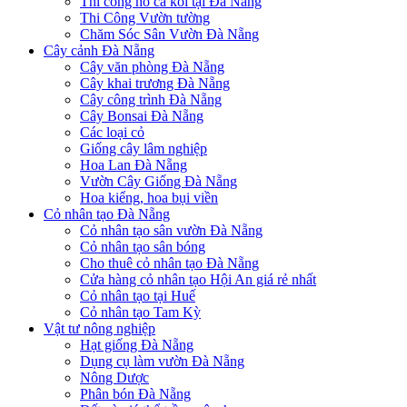
Thi công hồ cá koi tại Đà Nẵng
Thi Công Vườn tường
Chăm Sóc Sân Vườn Đà Nẵng
Cây cảnh Đà Nẵng
Cây văn phòng Đà Nẵng
Cây khai trương Đà Nẵng
Cây công trình Đà Nẵng
Cây Bonsai Đà Nẵng
Các loại cỏ
Giống cây lâm nghiệp
Hoa Lan Đà Nẵng
Vườn Cây Giống Đà Nẵng
Hoa kiểng, hoa bụi viền
Cỏ nhân tạo Đà Nẵng
Cỏ nhân tạo sân vườn Đà Nẵng
Cỏ nhân tạo sân bóng
Cho thuê cỏ nhân tạo Đà Nẵng
Cửa hàng cỏ nhân tạo Hội An giá rẻ nhất
Cỏ nhân tạo tại Huế
Cỏ nhân tạo Tam Kỳ
Vật tư nông nghiệp
Hạt giống Đà Nẵng
Dụng cụ làm vườn Đà Nẵng
Nông Dược
Phân bón Đà Nẵng