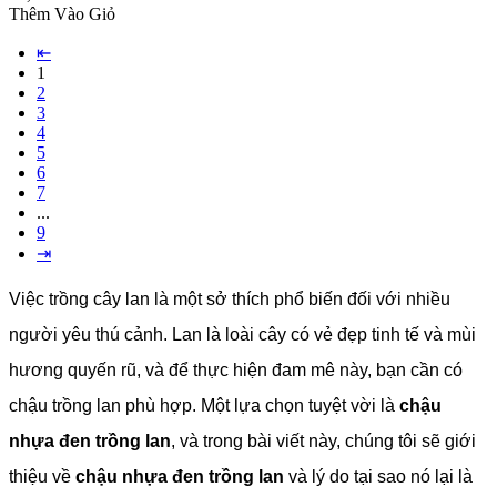
Thêm Vào Giỏ
⇤
1
2
3
4
5
6
7
...
9
⇥
Việc trồng cây lan là một sở thích phổ biến đối với nhiều
người yêu thú cảnh. Lan là loài cây có vẻ đẹp tinh tế và mùi
hương quyến rũ, và để thực hiện đam mê này, bạn cần có
chậu trồng lan phù hợp. Một lựa chọn tuyệt vời là
chậu
nhựa đen trồng lan
, và trong bài viết này, chúng tôi sẽ giới
thiệu về
chậu nhựa đen trồng lan
và lý do tại sao nó lại là