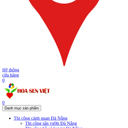
Hệ thống
cửa hàng
0
0
Danh mục sản phẩm
Thi công cảnh quan Đà Nẵng
Thi công sân vườn Đà Nẵng