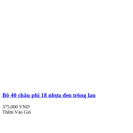
Bộ 40 chậu phi 18 nhựa đen trồng lan
375,000 VND
Thêm Vào Giỏ