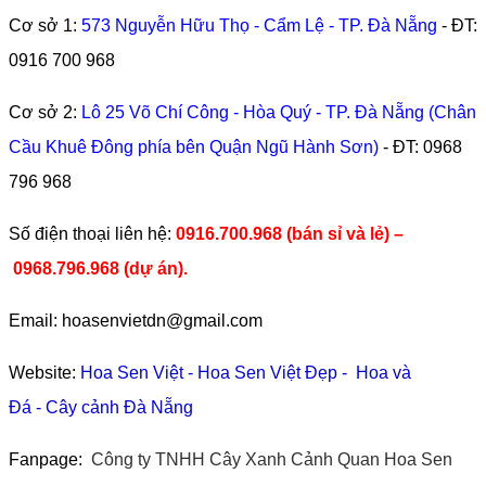
Cơ sở 1:
573 Nguyễn Hữu Thọ - Cẩm Lệ - TP. Đà Nẵng
- ĐT:
0916 700 968
Cơ sở 2:
Lô 25 Võ Chí Công - Hòa Quý - TP. Đà Nẵng (Chân
Cầu Khuê Đông phía bên Quận Ngũ Hành Sơn)
- ĐT:
0968
796 968
​Số điện thoại liên hệ:
0916.700.968 (bán sỉ và lẻ) –
0968.796.968
(
dự án).
Email: hoasenvietdn@gmail.com
Website:
Hoa Sen Việt
-
Hoa Sen Việt Đẹp
-
Hoa và
Đá
-
Cây cảnh Đà Nẵng
Fanpage:
Công ty TNHH Cây Xanh Cảnh Quan Hoa Sen