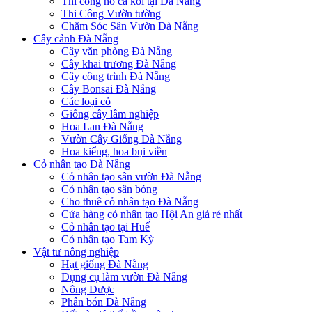
Thi công hồ cá koi tại Đà Nẵng
Thi Công Vườn tường
Chăm Sóc Sân Vườn Đà Nẵng
Cây cảnh Đà Nẵng
Cây văn phòng Đà Nẵng
Cây khai trương Đà Nẵng
Cây công trình Đà Nẵng
Cây Bonsai Đà Nẵng
Các loại cỏ
Giống cây lâm nghiệp
Hoa Lan Đà Nẵng
Vườn Cây Giống Đà Nẵng
Hoa kiểng, hoa bụi viền
Cỏ nhân tạo Đà Nẵng
Cỏ nhân tạo sân vườn Đà Nẵng
Cỏ nhân tạo sân bóng
Cho thuê cỏ nhân tạo Đà Nẵng
Cửa hàng cỏ nhân tạo Hội An giá rẻ nhất
Cỏ nhân tạo tại Huế
Cỏ nhân tạo Tam Kỳ
Vật tư nông nghiệp
Hạt giống Đà Nẵng
Dụng cụ làm vườn Đà Nẵng
Nông Dược
Phân bón Đà Nẵng