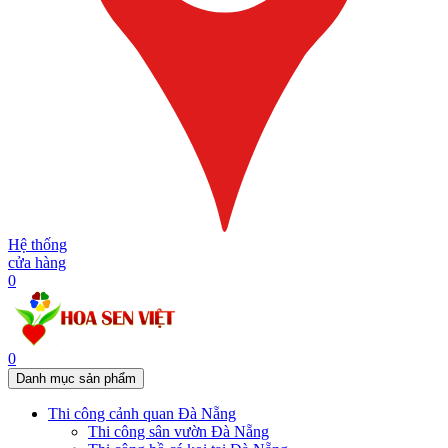
Hệ thống
cửa hàng
0
0
Danh mục sản phẩm
Thi công cảnh quan Đà Nẵng
Thi công sân vườn Đà Nẵng