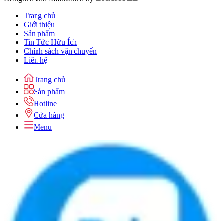
Trang chủ
Giới thiệu
Sản phẩm
Tin Tức Hữu Ích
Chính sách vận chuyển
Liên hệ
Trang chủ
Sản phẩm
Hotline
Cửa hàng
Menu