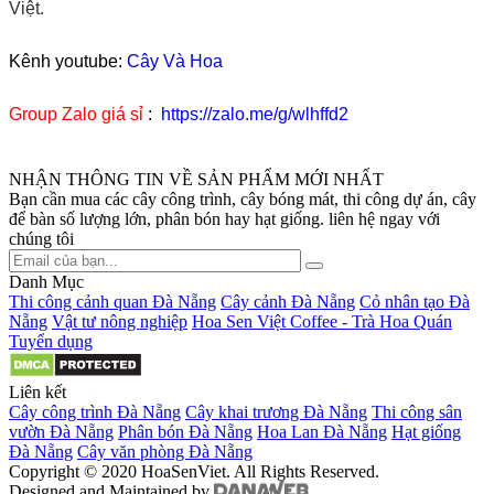
Việt.
Kênh youtube:
Cây Và Hoa
Group Zalo giá sỉ
:
https://zalo.me/g/wlhffd2
NHẬN THÔNG TIN VỀ SẢN PHẨM MỚI NHẤT
Bạn cần mua các cây công trình, cây bóng mát, thi công dự án, cây
để bàn số lượng lớn, phân bón hay hạt giống. liên hệ ngay với
chúng tôi
Danh Mục
Thi công cảnh quan Đà Nẵng
Cây cảnh Đà Nẵng
Cỏ nhân tạo Đà
Nẵng
Vật tư nông nghiệp
Hoa Sen Việt Coffee - Trà Hoa Quán
Tuyển dụng
Liên kết
Cây công trình Đà Nẵng
Cây khai trương Đà Nẵng
Thi công sân
vườn Đà Nẵng
Phân bón Đà Nẵng
Hoa Lan Đà Nẵng
Hạt giống
Đà Nẵng
Cây văn phòng Đà Nẵng
Copyright © 2020 HoaSenViet. All Rights Reserved.
Designed and Maintained by