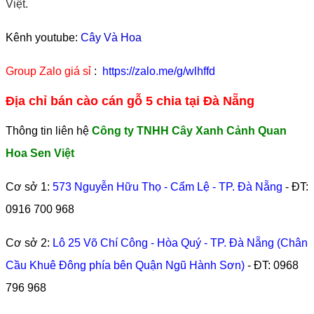
Việt.
Kênh youtube:
Cây Và Hoa
Group Zalo giá sỉ
:
https://zalo.me/g/wlhffd
Địa chỉ bán cào cán gỗ 5 chia tại Đà Nẵng
Thông tin liên hệ
Công ty TNHH Cây Xanh Cảnh Quan
Hoa Sen Việt
Cơ sở 1:
573 Nguyễn Hữu Thọ - Cẩm Lệ - TP. Đà Nẵng
- ĐT:
0916 700 968
Cơ sở 2:
Lô 25 Võ Chí Công - Hòa Quý - TP. Đà Nẵng (Chân
Cầu Khuê Đông phía bên Quận Ngũ Hành Sơn)
- ĐT:
0968
796 968