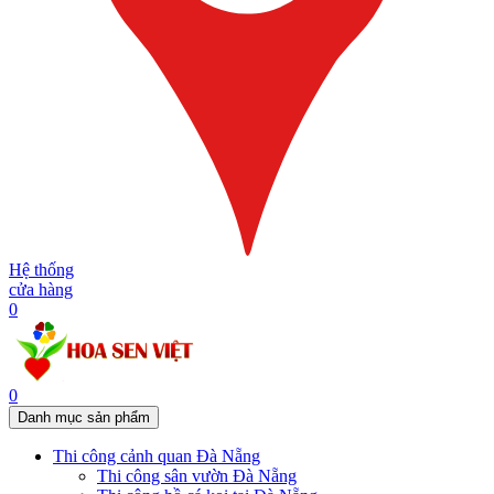
Hệ thống
cửa hàng
0
0
Danh mục sản phẩm
Thi công cảnh quan Đà Nẵng
Thi công sân vườn Đà Nẵng