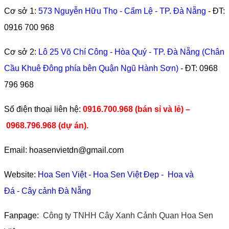
Cơ sở 1:
573 Nguyễn Hữu Thọ - Cẩm Lệ - TP. Đà Nẵng
- ĐT:
0916 700 968
Cơ sở 2:
Lô 25 Võ Chí Công - Hòa Quý - TP. Đà Nẵng (Chân
Cầu Khuê Đông phía bên Quận Ngũ Hành Sơn)
- ĐT:
0968
796 968
​Số điện thoại liên hệ:
0916.700.968 (bán sỉ và lẻ) –
0968.796.968
(
dự án).
Email: hoasenvietdn@gmail.com
Website:
Hoa Sen Việt
-
Hoa Sen Việt Đẹp
-
Hoa và
Đá
-
Cây cảnh Đà Nẵng
Fanpage:
Công ty TNHH Cây Xanh Cảnh Quan Hoa Sen