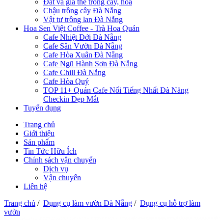
Đất và giá thể trồng cây, hoa
Chậu trồng cây Đà Nẵng
Vật tư trồng lan Đà Nẵng
Hoa Sen Việt Coffee - Trà Hoa Quán
Cafe Nhiệt Đới Đà Nẵng
Cafe Sân Vườn Đà Nẵng
Cafe Hòa Xuân Đà Nẵng
Cafe Ngũ Hành Sơn Đà Nẵng
Cafe Chill Đà Nẵng
Cafe Hòa Quý
TOP 11+ Quán Cafe Nổi Tiếng Nhất Đà Năng
Checkin Đẹp Mắt
Tuyển dụng
Trang chủ
Giới thiệu
Sản phẩm
Tin Tức Hữu Ích
Chính sách vận chuyển
Dịch vụ
Vận chuyển
Liên hệ
Trang chủ
/
Dụng cụ làm vườn Đà Nẵng
/
Dụng cụ hỗ trợ làm
vườn