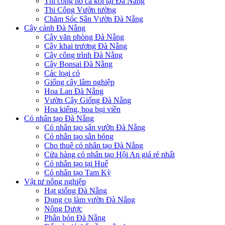
Thi công hồ cá koi tại Đà Nẵng
Thi Công Vườn tường
Chăm Sóc Sân Vườn Đà Nẵng
Cây cảnh Đà Nẵng
Cây văn phòng Đà Nẵng
Cây khai trương Đà Nẵng
Cây công trình Đà Nẵng
Cây Bonsai Đà Nẵng
Các loại cỏ
Giống cây lâm nghiệp
Hoa Lan Đà Nẵng
Vườn Cây Giống Đà Nẵng
Hoa kiểng, hoa bụi viền
Cỏ nhân tạo Đà Nẵng
Cỏ nhân tạo sân vườn Đà Nẵng
Cỏ nhân tạo sân bóng
Cho thuê cỏ nhân tạo Đà Nẵng
Cửa hàng cỏ nhân tạo Hội An giá rẻ nhất
Cỏ nhân tạo tại Huế
Cỏ nhân tạo Tam Kỳ
Vật tư nông nghiệp
Hạt giống Đà Nẵng
Dụng cụ làm vườn Đà Nẵng
Nông Dược
Phân bón Đà Nẵng