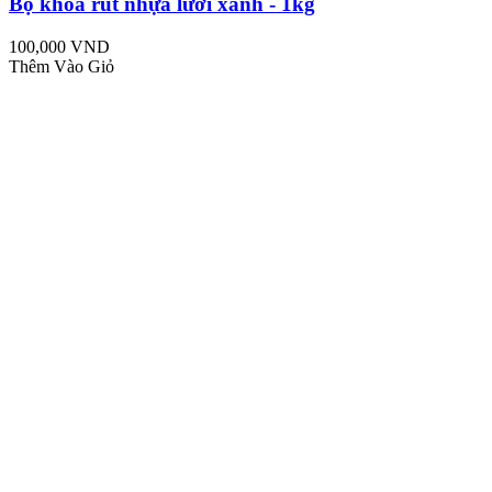
Bộ khóa rút nhựa lưới xanh - 1kg
100,000 VND
Thêm Vào Giỏ