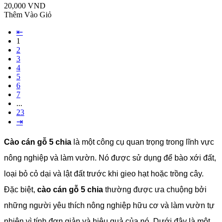
20,000 VND
Thêm Vào Giỏ
⇤
1
2
3
4
5
6
7
...
23
⇥
Cào cán gỗ 5 chia
là một công cụ quan trọng trong lĩnh vực
nông nghiệp và làm vườn. Nó được sử dụng để bào xới đất,
loại bỏ cỏ dại và lật đất trước khi gieo hạt hoặc trồng cây.
Đặc biệt,
cào cán gỗ 5 chia
thường được ưa chuộng bởi
những người yêu thích nông nghiệp hữu cơ và làm vườn tự
nhiên vì tính đơn giản và hiệu quả của nó.
Dưới đây là một