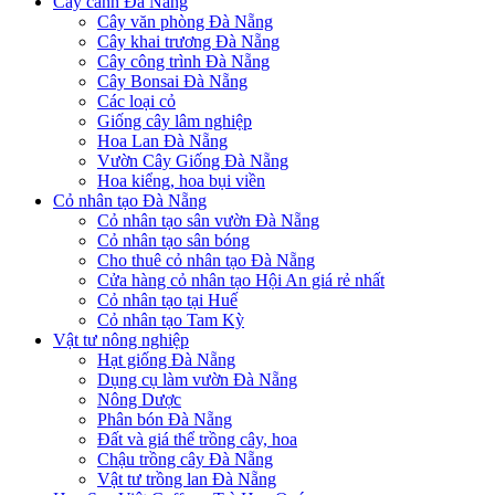
Cây cảnh Đà Nẵng
Cây văn phòng Đà Nẵng
Cây khai trương Đà Nẵng
Cây công trình Đà Nẵng
Cây Bonsai Đà Nẵng
Các loại cỏ
Giống cây lâm nghiệp
Hoa Lan Đà Nẵng
Vườn Cây Giống Đà Nẵng
Hoa kiểng, hoa bụi viền
Cỏ nhân tạo Đà Nẵng
Cỏ nhân tạo sân vườn Đà Nẵng
Cỏ nhân tạo sân bóng
Cho thuê cỏ nhân tạo Đà Nẵng
Cửa hàng cỏ nhân tạo Hội An giá rẻ nhất
Cỏ nhân tạo tại Huế
Cỏ nhân tạo Tam Kỳ
Vật tư nông nghiệp
Hạt giống Đà Nẵng
Dụng cụ làm vườn Đà Nẵng
Nông Dược
Phân bón Đà Nẵng
Đất và giá thể trồng cây, hoa
Chậu trồng cây Đà Nẵng
Vật tư trồng lan Đà Nẵng