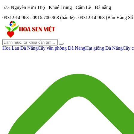
573 Nguyễn Hữu Thọ - Khuê Trung - Cẩm Lệ - Đà nẵng
0931.914.968 - 0916.700.968 (bán lẻ) - 0931.914.968 (Bán Hàng S
Hoa Lan Đà Nẵng
Cây văn phòng Đà Nẵng
Hạt giống Đà Nẵng
Cây c