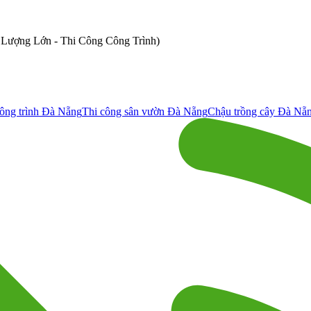
ố Lượng Lớn - Thi Công Công Trình)
ông trình Đà Nẵng
Thi công sân vườn Đà Nẵng
Chậu trồng cây Đà Nẵ