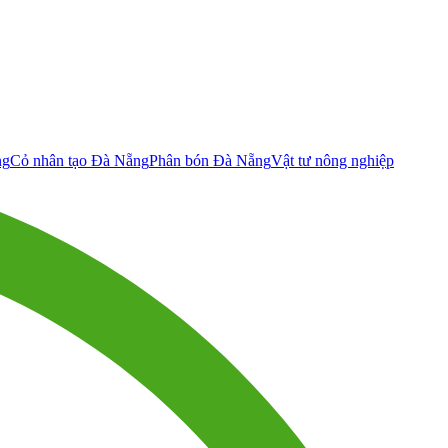
ng
Cỏ nhân tạo Đà Nẵng
Phân bón Đà Nẵng
Vật tư nông nghiệp