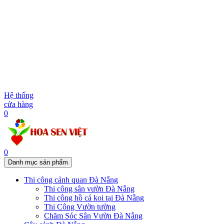
Hệ thống
cửa hàng
0
0
Danh mục sản phẩm
Thi công cảnh quan Đà Nẵng
Thi công sân vườn Đà Nẵng
Thi công hồ cá koi tại Đà Nẵng
Thi Công Vườn tường
Chăm Sóc Sân Vườn Đà Nẵng