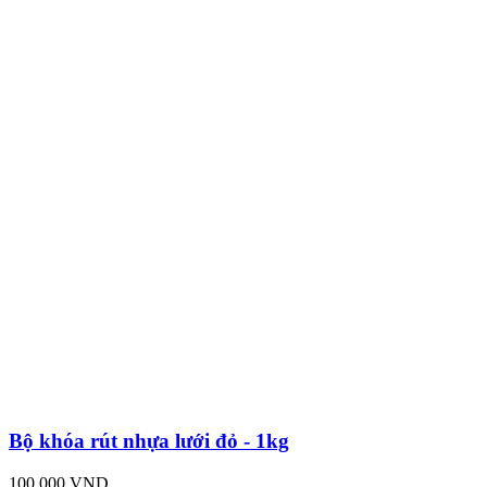
Bộ khóa rút nhựa lưới đỏ - 1kg
100,000 VND