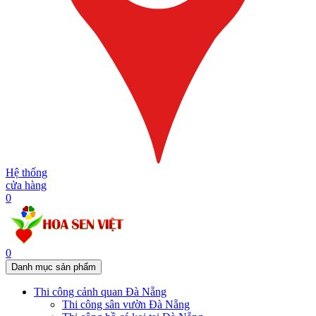
Hệ thống
cửa hàng
0
0
Danh mục sản phẩm
Thi công cảnh quan Đà Nẵng
Thi công sân vườn Đà Nẵng