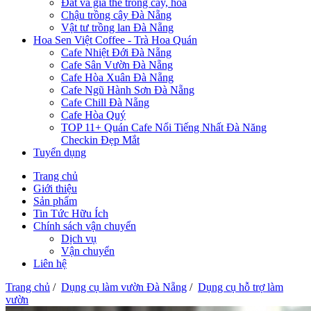
Đất và giá thể trồng cây, hoa
Chậu trồng cây Đà Nẵng
Vật tư trồng lan Đà Nẵng
Hoa Sen Việt Coffee - Trà Hoa Quán
Cafe Nhiệt Đới Đà Nẵng
Cafe Sân Vườn Đà Nẵng
Cafe Hòa Xuân Đà Nẵng
Cafe Ngũ Hành Sơn Đà Nẵng
Cafe Chill Đà Nẵng
Cafe Hòa Quý
TOP 11+ Quán Cafe Nổi Tiếng Nhất Đà Năng
Checkin Đẹp Mắt
Tuyển dụng
Trang chủ
Giới thiệu
Sản phẩm
Tin Tức Hữu Ích
Chính sách vận chuyển
Dịch vụ
Vận chuyển
Liên hệ
Trang chủ
/
Dụng cụ làm vườn Đà Nẵng
/
Dụng cụ hỗ trợ làm
vườn