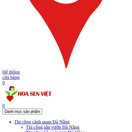
Hệ thống
cửa hàng
0
0
Danh mục sản phẩm
Thi công cảnh quan Đà Nẵng
Thi công sân vườn Đà Nẵng