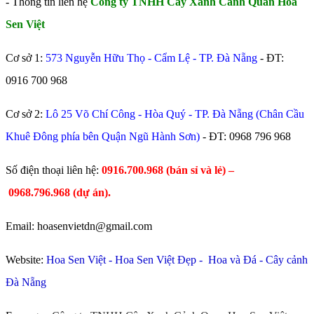
- Thông tin liên hệ
Công ty TNHH Cây Xanh Cảnh Quan Hoa
Sen Việt
Cơ sở 1:
573 Nguyễn Hữu Thọ - Cẩm Lệ - TP. Đà Nẵng
- ĐT:
0916 700 968
Cơ sở 2:
Lô 25 Võ Chí Công - Hòa Quý - TP. Đà Nẵng (Chân Cầu
Khuê Đông phía bên Quận Ngũ Hành Sơn)
- ĐT:
0968 796 968
​Số điện thoại liên hệ:
0916.700.968 (bán sỉ và lẻ) –
0968.796.968
(
dự án).
Email: hoasenvietdn@gmail.com
Website:
Hoa Sen Việt
-
Hoa Sen Việt Đẹp
-
Hoa và Đá
-
Cây cảnh
Đà Nẵng