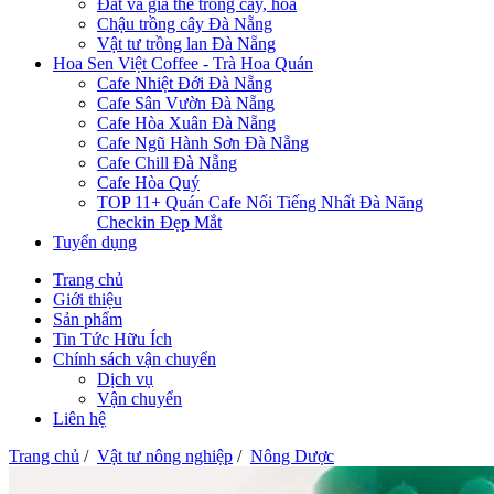
Đất và giá thể trồng cây, hoa
Chậu trồng cây Đà Nẵng
Vật tư trồng lan Đà Nẵng
Hoa Sen Việt Coffee - Trà Hoa Quán
Cafe Nhiệt Đới Đà Nẵng
Cafe Sân Vườn Đà Nẵng
Cafe Hòa Xuân Đà Nẵng
Cafe Ngũ Hành Sơn Đà Nẵng
Cafe Chill Đà Nẵng
Cafe Hòa Quý
TOP 11+ Quán Cafe Nổi Tiếng Nhất Đà Năng
Checkin Đẹp Mắt
Tuyển dụng
Trang chủ
Giới thiệu
Sản phẩm
Tin Tức Hữu Ích
Chính sách vận chuyển
Dịch vụ
Vận chuyển
Liên hệ
Trang chủ
/
Vật tư nông nghiệp
/
Nông Dược