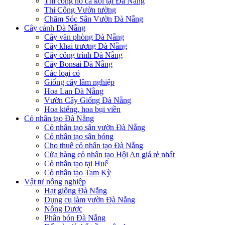
Thi công hồ cá koi tại Đà Nẵng
Thi Công Vườn tường
Chăm Sóc Sân Vườn Đà Nẵng
Cây cảnh Đà Nẵng
Cây văn phòng Đà Nẵng
Cây khai trương Đà Nẵng
Cây công trình Đà Nẵng
Cây Bonsai Đà Nẵng
Các loại cỏ
Giống cây lâm nghiệp
Hoa Lan Đà Nẵng
Vườn Cây Giống Đà Nẵng
Hoa kiểng, hoa bụi viền
Cỏ nhân tạo Đà Nẵng
Cỏ nhân tạo sân vườn Đà Nẵng
Cỏ nhân tạo sân bóng
Cho thuê cỏ nhân tạo Đà Nẵng
Cửa hàng cỏ nhân tạo Hội An giá rẻ nhất
Cỏ nhân tạo tại Huế
Cỏ nhân tạo Tam Kỳ
Vật tư nông nghiệp
Hạt giống Đà Nẵng
Dụng cụ làm vườn Đà Nẵng
Nông Dược
Phân bón Đà Nẵng