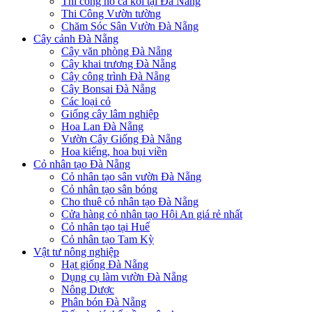
Thi công hồ cá koi tại Đà Nẵng
Thi Công Vườn tường
Chăm Sóc Sân Vườn Đà Nẵng
Cây cảnh Đà Nẵng
Cây văn phòng Đà Nẵng
Cây khai trương Đà Nẵng
Cây công trình Đà Nẵng
Cây Bonsai Đà Nẵng
Các loại cỏ
Giống cây lâm nghiệp
Hoa Lan Đà Nẵng
Vườn Cây Giống Đà Nẵng
Hoa kiểng, hoa bụi viền
Cỏ nhân tạo Đà Nẵng
Cỏ nhân tạo sân vườn Đà Nẵng
Cỏ nhân tạo sân bóng
Cho thuê cỏ nhân tạo Đà Nẵng
Cửa hàng cỏ nhân tạo Hội An giá rẻ nhất
Cỏ nhân tạo tại Huế
Cỏ nhân tạo Tam Kỳ
Vật tư nông nghiệp
Hạt giống Đà Nẵng
Dụng cụ làm vườn Đà Nẵng
Nông Dược
Phân bón Đà Nẵng