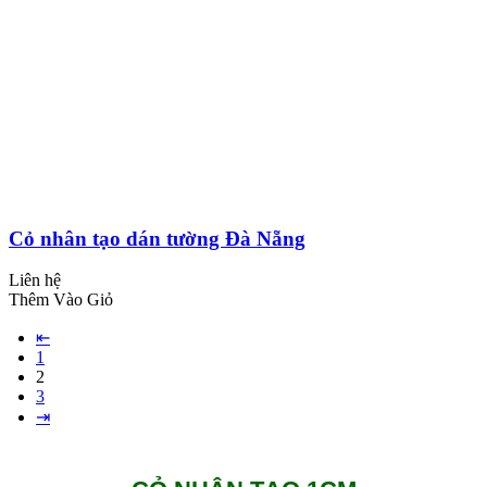
Cỏ nhân tạo dán tường Đà Nẵng
Liên hệ
Thêm Vào Giỏ
⇤
1
2
3
⇥