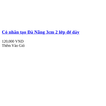
Cỏ nhân tạo Đà Nẵng 3cm 2 lớp đế dày
120,000 VND
Thêm Vào Giỏ