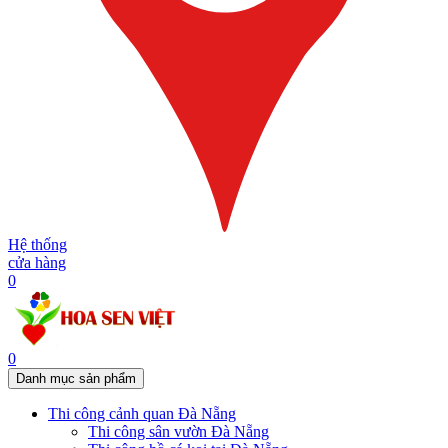
Hệ thống
cửa hàng
0
0
Danh mục sản phẩm
Thi công cảnh quan Đà Nẵng
Thi công sân vườn Đà Nẵng