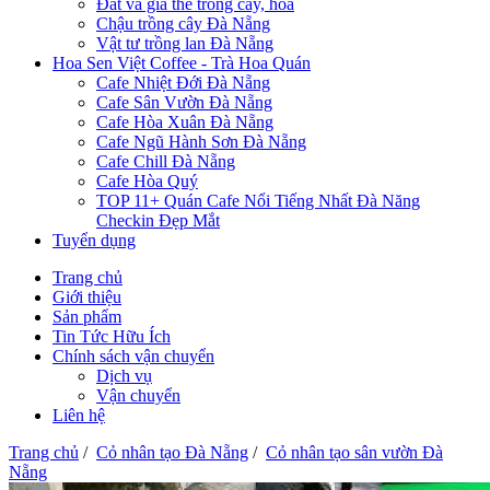
Đất và giá thể trồng cây, hoa
Chậu trồng cây Đà Nẵng
Vật tư trồng lan Đà Nẵng
Hoa Sen Việt Coffee - Trà Hoa Quán
Cafe Nhiệt Đới Đà Nẵng
Cafe Sân Vườn Đà Nẵng
Cafe Hòa Xuân Đà Nẵng
Cafe Ngũ Hành Sơn Đà Nẵng
Cafe Chill Đà Nẵng
Cafe Hòa Quý
TOP 11+ Quán Cafe Nổi Tiếng Nhất Đà Năng
Checkin Đẹp Mắt
Tuyển dụng
Trang chủ
Giới thiệu
Sản phẩm
Tin Tức Hữu Ích
Chính sách vận chuyển
Dịch vụ
Vận chuyển
Liên hệ
Trang chủ
/
Cỏ nhân tạo Đà Nẵng
/
Cỏ nhân tạo sân vườn Đà
Nẵng