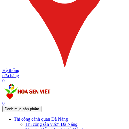
Hệ thống
cửa hàng
0
0
Danh mục sản phẩm
Thi công cảnh quan Đà Nẵng
Thi công sân vườn Đà Nẵng