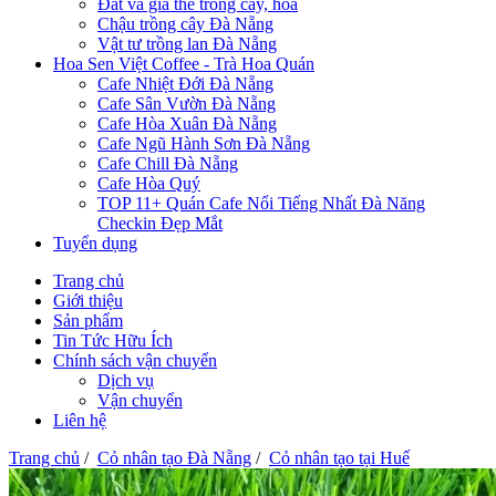
Đất và giá thể trồng cây, hoa
Chậu trồng cây Đà Nẵng
Vật tư trồng lan Đà Nẵng
Hoa Sen Việt Coffee - Trà Hoa Quán
Cafe Nhiệt Đới Đà Nẵng
Cafe Sân Vườn Đà Nẵng
Cafe Hòa Xuân Đà Nẵng
Cafe Ngũ Hành Sơn Đà Nẵng
Cafe Chill Đà Nẵng
Cafe Hòa Quý
TOP 11+ Quán Cafe Nổi Tiếng Nhất Đà Năng
Checkin Đẹp Mắt
Tuyển dụng
Trang chủ
Giới thiệu
Sản phẩm
Tin Tức Hữu Ích
Chính sách vận chuyển
Dịch vụ
Vận chuyển
Liên hệ
Trang chủ
/
Cỏ nhân tạo Đà Nẵng
/
Cỏ nhân tạo tại Huế