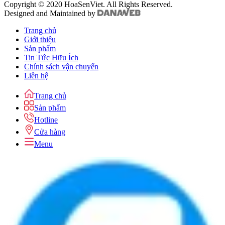
Copyright © 2020 HoaSenViet. All Rights Reserved.
Designed and Maintained by
Trang chủ
Giới thiệu
Sản phẩm
Tin Tức Hữu Ích
Chính sách vận chuyển
Liên hệ
Trang chủ
Sản phẩm
Hotline
Cửa hàng
Menu