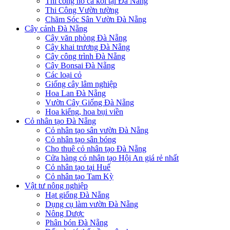
Thi công hồ cá koi tại Đà Nẵng
Thi Công Vườn tường
Chăm Sóc Sân Vườn Đà Nẵng
Cây cảnh Đà Nẵng
Cây văn phòng Đà Nẵng
Cây khai trương Đà Nẵng
Cây công trình Đà Nẵng
Cây Bonsai Đà Nẵng
Các loại cỏ
Giống cây lâm nghiệp
Hoa Lan Đà Nẵng
Vườn Cây Giống Đà Nẵng
Hoa kiểng, hoa bụi viền
Cỏ nhân tạo Đà Nẵng
Cỏ nhân tạo sân vườn Đà Nẵng
Cỏ nhân tạo sân bóng
Cho thuê cỏ nhân tạo Đà Nẵng
Cửa hàng cỏ nhân tạo Hội An giá rẻ nhất
Cỏ nhân tạo tại Huế
Cỏ nhân tạo Tam Kỳ
Vật tư nông nghiệp
Hạt giống Đà Nẵng
Dụng cụ làm vườn Đà Nẵng
Nông Dược
Phân bón Đà Nẵng