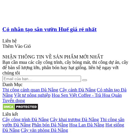
Cỏ nhân tạo sân vườn Huế giá rẻ nhất
Liên hệ
Thêm Vào Giỏ
NHẬN THÔNG TIN VỀ SẢN PHẨM MỚI NHẤT
Bạn cần mua các cây công trình, cây bóng mát, thi công dự án, cây
để bàn số lượng lớn, phân bón hay hạt giống. liên hệ ngay với
chúng tôi
Danh Mục
Thi công cảnh quan Đà Nẵng
Cây cảnh Đà Nẵng
Cỏ nhân tạo Đà
Nẵng
Vật tư nông nghiệp
Hoa Sen Việt Coffee - Trà Hoa Quán
Tuyển dụng
Liên kết
Cây công trình Đà Nẵng
Cây khai trương Đà Nẵng
Thi công sân
vườn Đà Nẵng
Phân bón Đà Nẵng
Hoa Lan Đà Nẵng
Hạt giống
Đà Nẵng
Cây văn phòng Đà Nẵng