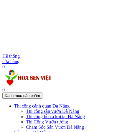
Hệ thống
cửa hàng
0
0
Danh mục sản phẩm
Thi công cảnh quan Đà Nẵng
Thi công sân vườn Đà Nẵng
Thi công hồ cá koi tại Đà Nẵng
Thi Công Vườn tường
Chăm Sóc Sân Vườn Đà Nẵng