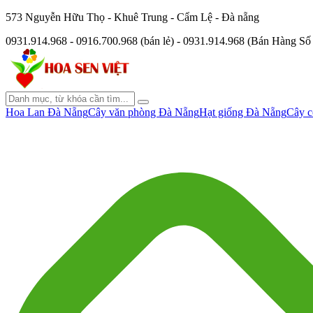
573 Nguyễn Hữu Thọ - Khuê Trung - Cẩm Lệ - Đà nẵng
0931.914.968 - 0916.700.968 (bán lẻ) - 0931.914.968 (Bán Hàng S
Hoa Lan Đà Nẵng
Cây văn phòng Đà Nẵng
Hạt giống Đà Nẵng
Cây c