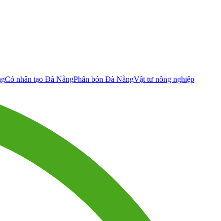
ng
Cỏ nhân tạo Đà Nẵng
Phân bón Đà Nẵng
Vật tư nông nghiệp