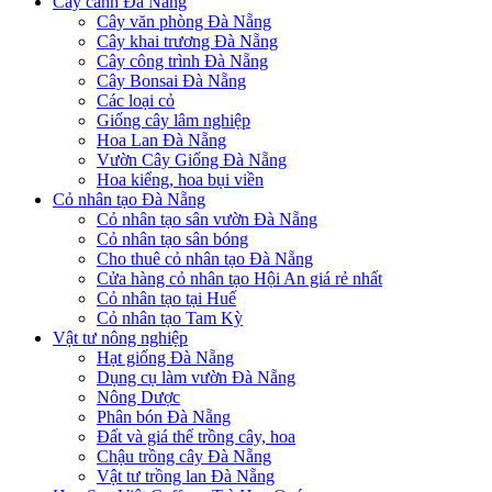
Cây cảnh Đà Nẵng
Cây văn phòng Đà Nẵng
Cây khai trương Đà Nẵng
Cây công trình Đà Nẵng
Cây Bonsai Đà Nẵng
Các loại cỏ
Giống cây lâm nghiệp
Hoa Lan Đà Nẵng
Vườn Cây Giống Đà Nẵng
Hoa kiểng, hoa bụi viền
Cỏ nhân tạo Đà Nẵng
Cỏ nhân tạo sân vườn Đà Nẵng
Cỏ nhân tạo sân bóng
Cho thuê cỏ nhân tạo Đà Nẵng
Cửa hàng cỏ nhân tạo Hội An giá rẻ nhất
Cỏ nhân tạo tại Huế
Cỏ nhân tạo Tam Kỳ
Vật tư nông nghiệp
Hạt giống Đà Nẵng
Dụng cụ làm vườn Đà Nẵng
Nông Dược
Phân bón Đà Nẵng
Đất và giá thể trồng cây, hoa
Chậu trồng cây Đà Nẵng
Vật tư trồng lan Đà Nẵng