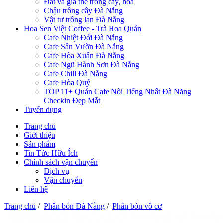
Đất và giá thể trồng cây, hoa
Chậu trồng cây Đà Nẵng
Vật tư trồng lan Đà Nẵng
Hoa Sen Việt Coffee - Trà Hoa Quán
Cafe Nhiệt Đới Đà Nẵng
Cafe Sân Vườn Đà Nẵng
Cafe Hòa Xuân Đà Nẵng
Cafe Ngũ Hành Sơn Đà Nẵng
Cafe Chill Đà Nẵng
Cafe Hòa Quý
TOP 11+ Quán Cafe Nổi Tiếng Nhất Đà Năng
Checkin Đẹp Mắt
Tuyển dụng
Trang chủ
Giới thiệu
Sản phẩm
Tin Tức Hữu Ích
Chính sách vận chuyển
Dịch vụ
Vận chuyển
Liên hệ
Trang chủ
/
Phân bón Đà Nẵng
/
Phân bón vô cơ