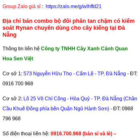
Group Zalo giá sỉ
:
https://zalo.me/g/wlhffd21
Địa chỉ bán combo bộ đôi phân tan chậm có kiểm
soát Rynan chuyên dùng cho cây kiểng tại Đà
Nẵng
Thông tin liên hệ
Công ty TNHH Cây Xanh Cảnh Quan
Hoa Sen Việt
Cơ sở 1:
573 Nguyễn Hữu Thọ - Cẩm Lệ - TP. Đà Nẵng
- ĐT:
0916 700 968
Cơ sở 2:
Lô 25 Võ Chí Công - Hòa Quý - TP. Đà Nẵng (Chân
Cầu Khuê Đông phía bên Quận Ngũ Hành Sơn)
- ĐT:
0968
796 968
​Số điện thoại liên hệ:
0916.700.968 (bán sỉ và lẻ) –