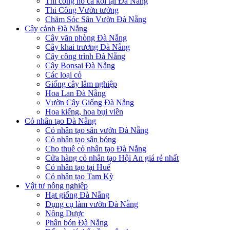
Thi công hồ cá koi tại Đà Nẵng
Thi Công Vườn tường
Chăm Sóc Sân Vườn Đà Nẵng
Cây cảnh Đà Nẵng
Cây văn phòng Đà Nẵng
Cây khai trương Đà Nẵng
Cây công trình Đà Nẵng
Cây Bonsai Đà Nẵng
Các loại cỏ
Giống cây lâm nghiệp
Hoa Lan Đà Nẵng
Vườn Cây Giống Đà Nẵng
Hoa kiểng, hoa bụi viền
Cỏ nhân tạo Đà Nẵng
Cỏ nhân tạo sân vườn Đà Nẵng
Cỏ nhân tạo sân bóng
Cho thuê cỏ nhân tạo Đà Nẵng
Cửa hàng cỏ nhân tạo Hội An giá rẻ nhất
Cỏ nhân tạo tại Huế
Cỏ nhân tạo Tam Kỳ
Vật tư nông nghiệp
Hạt giống Đà Nẵng
Dụng cụ làm vườn Đà Nẵng
Nông Dược
Phân bón Đà Nẵng