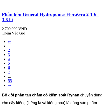
Phân bón General Hydroponics FloraGro 2-1-6 -
3.8 lít
2,700,000 VND
Thêm Vào Giỏ
⇤
1
2
3
4
5
6
7
...
55
⇥
Bộ đôi phân tan chậm có kiểm soát Rynan
chuyên dùng
cho cây kiểng (kiếng lá và kiểng hoa) là dòng sản phẩm