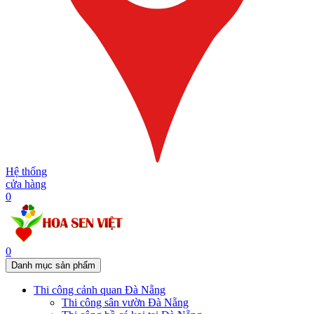
Hệ thống
cửa hàng
0
0
Danh mục sản phẩm
Thi công cảnh quan Đà Nẵng
Thi công sân vườn Đà Nẵng