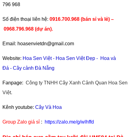
796 968
​Số điện thoại liên hệ:
0916.700.968 (bán sỉ và lẻ) –
0968.796.968
(
dự án).
Email: hoasenvietdn@gmail.com
Website:
Hoa Sen Việt
-
Hoa Sen Việt Đẹp
-
Hoa và
Đá
-
Cây cảnh Đà Nẵng
Fanpage:
Công ty TNHH Cây Xanh Cảnh Quan Hoa Sen
Việt.
Kênh youtube:
Cây Và Hoa
Group Zalo giá sỉ
:
https://zalo.me/g/wlhffd