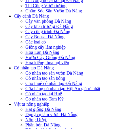
Thi công hồ cá koi tại Đà Nẵng
Thi Công Vườn tường
Chăm Sóc Sân Vườn Đà Nẵng
Cây cảnh Đà Nẵng
Cây văn phòng Đà Nẵng
Cây khai trương Đà Nẵng
Cây công trình Đà Nẵng
Cây Bonsai Đà Nẵng
Các loại cỏ
Giống cây lâm nghiệp
Hoa Lan Đà Nẵng
Vườn Cây Giống Đà Nẵng
Hoa kiểng, hoa bụi viền
Cỏ nhân tạo Đà Nẵng
Cỏ nhân tạo sân vườn Đà Nẵng
Cỏ nhân tạo sân bóng
Cho thuê cỏ nhân tạo Đà Nẵng
Cửa hàng cỏ nhân tạo Hội An giá rẻ nhất
Cỏ nhân tạo tại Huế
Cỏ nhân tạo Tam Kỳ
Vật tư nông nghiệp
Hạt giống Đà Nẵng
Dụng cụ làm vườn Đà Nẵng
Nông Dược
Phân bón Đà Nẵng