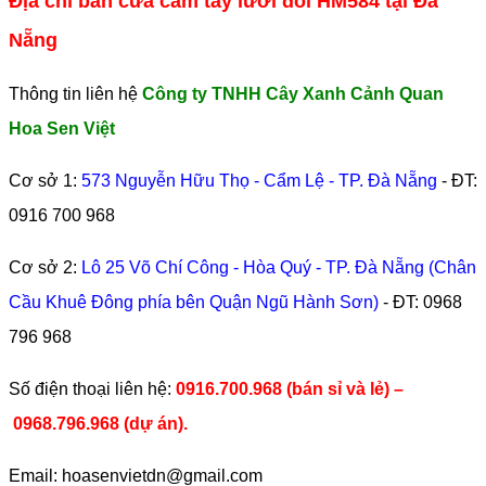
Địa chỉ bán cưa cầm tay lưỡi đôi HM584 tại Đà
Nẵng
Thông tin liên hệ
Công ty TNHH Cây Xanh Cảnh Quan
Hoa Sen Việt
Cơ sở 1:
573 Nguyễn Hữu Thọ - Cẩm Lệ - TP. Đà Nẵng
- ĐT:
0916 700 968
Cơ sở 2:
Lô 25 Võ Chí Công - Hòa Quý - TP. Đà Nẵng (Chân
Cầu Khuê Đông phía bên Quận Ngũ Hành Sơn)
- ĐT:
0968
796 968
​Số điện thoại liên hệ:
0916.700.968 (bán sỉ và lẻ) –
0968.796.968
(
dự án).
Email: hoasenvietdn@gmail.com