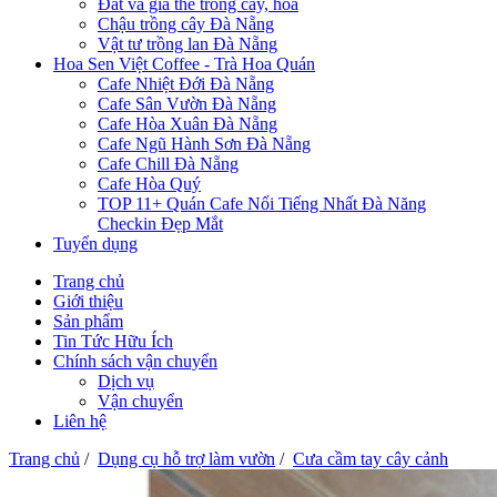
Đất và giá thể trồng cây, hoa
Chậu trồng cây Đà Nẵng
Vật tư trồng lan Đà Nẵng
Hoa Sen Việt Coffee - Trà Hoa Quán
Cafe Nhiệt Đới Đà Nẵng
Cafe Sân Vườn Đà Nẵng
Cafe Hòa Xuân Đà Nẵng
Cafe Ngũ Hành Sơn Đà Nẵng
Cafe Chill Đà Nẵng
Cafe Hòa Quý
TOP 11+ Quán Cafe Nổi Tiếng Nhất Đà Năng
Checkin Đẹp Mắt
Tuyển dụng
Trang chủ
Giới thiệu
Sản phẩm
Tin Tức Hữu Ích
Chính sách vận chuyển
Dịch vụ
Vận chuyển
Liên hệ
Trang chủ
/
Dụng cụ hỗ trợ làm vườn
/
Cưa cầm tay cây cảnh