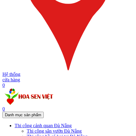
Hệ thống
cửa hàng
0
0
Danh mục sản phẩm
Thi công cảnh quan Đà Nẵng
Thi công sân vườn Đà Nẵng