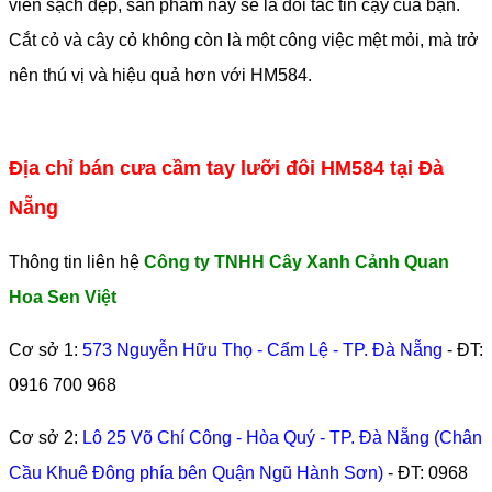
viên sạch đẹp, sản phẩm này sẽ là đối tác tin cậy của bạn.
Cắt cỏ và cây cỏ không còn là một công việc mệt mỏi, mà trở
nên thú vị và hiệu quả hơn với HM584.
Địa chỉ bán cưa cầm tay lưỡi đôi HM584 tại Đà
Nẵng
Thông tin liên hệ
Công ty TNHH Cây Xanh Cảnh Quan
Hoa Sen Việt
Cơ sở 1:
573 Nguyễn Hữu Thọ - Cẩm Lệ - TP. Đà Nẵng
- ĐT:
0916 700 968
Cơ sở 2:
Lô 25 Võ Chí Công - Hòa Quý - TP. Đà Nẵng (Chân
Cầu Khuê Đông phía bên Quận Ngũ Hành Sơn)
- ĐT:
0968