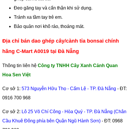
Đeo găng tay và cẩn thận khi sử dụng.
Tránh xa tầm tay trẻ em.
Bảo quản nơi khô ráo, thoáng mát.
Địa chỉ bán dao ghép cây/cành tỉa bonsai chính
hãng C-Mart A0019 tại Đà Nẵng
Thông tin liên hệ
Công ty TNHH Cây Xanh Cảnh Quan
Hoa Sen Việt
Cơ sở 1:
573 Nguyễn Hữu Thọ - Cẩm Lệ - TP. Đà Nẵng
- ĐT:
0916 700 968
Cơ sở 2:
Lô 25 Võ Chí Công - Hòa Quý - TP. Đà Nẵng (Chân
Cầu Khuê Đông phía bên Quận Ngũ Hành Sơn)
- ĐT:
0968