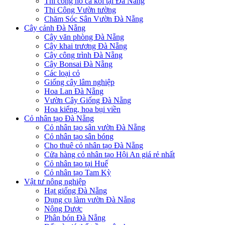
Thi công hồ cá koi tại Đà Nẵng
Thi Công Vườn tường
Chăm Sóc Sân Vườn Đà Nẵng
Cây cảnh Đà Nẵng
Cây văn phòng Đà Nẵng
Cây khai trương Đà Nẵng
Cây công trình Đà Nẵng
Cây Bonsai Đà Nẵng
Các loại cỏ
Giống cây lâm nghiệp
Hoa Lan Đà Nẵng
Vườn Cây Giống Đà Nẵng
Hoa kiểng, hoa bụi viền
Cỏ nhân tạo Đà Nẵng
Cỏ nhân tạo sân vườn Đà Nẵng
Cỏ nhân tạo sân bóng
Cho thuê cỏ nhân tạo Đà Nẵng
Cửa hàng cỏ nhân tạo Hội An giá rẻ nhất
Cỏ nhân tạo tại Huế
Cỏ nhân tạo Tam Kỳ
Vật tư nông nghiệp
Hạt giống Đà Nẵng
Dụng cụ làm vườn Đà Nẵng
Nông Dược
Phân bón Đà Nẵng