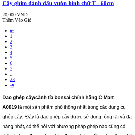
Cây ghim đánh dấu vườn hình chữ T - 60cm
20,000 VND
Thêm Vào Giỏ
⇤
1
2
3
4
5
6
7
...
23
⇥
Dao ghép cây/cành tỉa bonsai chính hãng C-Mart
A0019
là một sản phẩm phổ thông nhất trong các dụng cụ
ghép cây. Đây là dao ghép cây được sử dụng rộng rãi và đa
năng nhất, có thể nói với phương pháp ghép nào cũng có