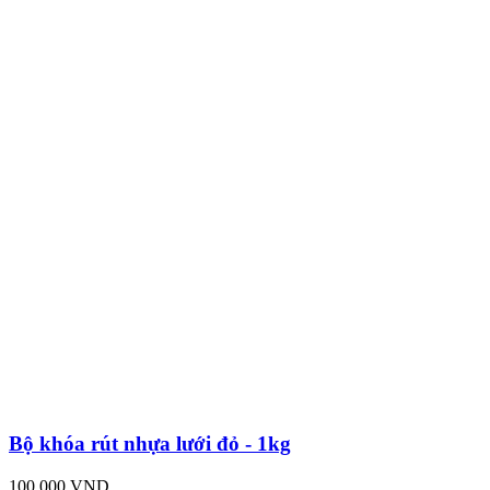
Bộ khóa rút nhựa lưới đỏ - 1kg
100,000 VND