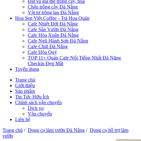
Đất và giá thể trồng cây, hoa
Chậu trồng cây Đà Nẵng
Vật tư trồng lan Đà Nẵng
Hoa Sen Việt Coffee - Trà Hoa Quán
Cafe Nhiệt Đới Đà Nẵng
Cafe Sân Vườn Đà Nẵng
Cafe Hòa Xuân Đà Nẵng
Cafe Ngũ Hành Sơn Đà Nẵng
Cafe Chill Đà Nẵng
Cafe Hòa Quý
TOP 11+ Quán Cafe Nổi Tiếng Nhất Đà Năng
Checkin Đẹp Mắt
Tuyển dụng
Trang chủ
Giới thiệu
Sản phẩm
Tin Tức Hữu Ích
Chính sách vận chuyển
Dịch vụ
Vận chuyển
Liên hệ
Trang chủ
/
Dụng cụ làm vườn Đà Nẵng
/
Dụng cụ hỗ trợ làm
vườn