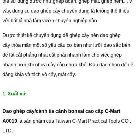
thể sử dụng được như ghép đoạn, ghép mắt, ghép nêm,... Vì
vậy, dụng cụ dao ghép cây chuyên dụng là không thể thiếu
với bất kì nhà làm vườn chuyên nghiệp nào.
Được thiết kế chuyên dụng để ghép cây nên dao ghép
cây thỏa mãn một số yêu cầu cơ bản như lưỡi dao sắc bén
để lát cắt phẳng nhát cắt phải nhanh làm cho việc ghép
nhanh hơn khi nhựa cây còn chưa khô. Đầu dao nhọn để dễ
dàng khía và tách vỏ cây, mắt cây.
1. Xuất xứ:
Dao ghép cây/cành tỉa cành bonsai cao cấp C-Mart
A0019
là sản phẩm của Taiwan C-Mart Practical Tools CO.,
LTD.