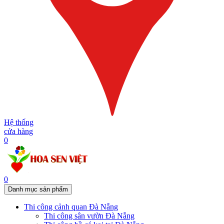
Hệ thống
cửa hàng
0
0
Danh mục sản phẩm
Thi công cảnh quan Đà Nẵng
Thi công sân vườn Đà Nẵng