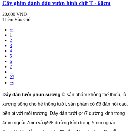
Cây ghim đánh dấu vườn hình chữ T - 60cm
20,000 VND
Thêm Vào Giỏ
⇤
1
2
3
4
5
6
7
...
23
⇥
Dây dẫn tưới phun sương
là sản phẩm không thể thiếu, là
xương sống cho hệ thống tưới, sản phẩm có độ đàn hồi cao,
bền bỉ với môi trường. Dây dẫn tưới φ4/7 đường kính trong
4mm ngoài 7mm và φ5/8 đường kính trong 5mm ngoài