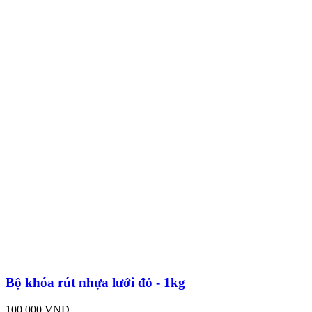
Bộ khóa rút nhựa lưới đỏ - 1kg
100,000 VND