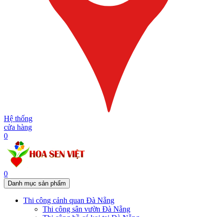
Hệ thống
cửa hàng
0
0
Danh mục sản phẩm
Thi công cảnh quan Đà Nẵng
Thi công sân vườn Đà Nẵng