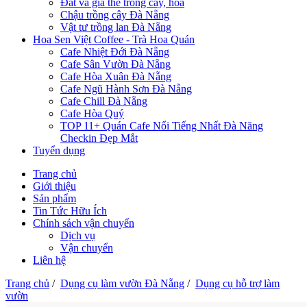
Đất và giá thể trồng cây, hoa
Chậu trồng cây Đà Nẵng
Vật tư trồng lan Đà Nẵng
Hoa Sen Việt Coffee - Trà Hoa Quán
Cafe Nhiệt Đới Đà Nẵng
Cafe Sân Vườn Đà Nẵng
Cafe Hòa Xuân Đà Nẵng
Cafe Ngũ Hành Sơn Đà Nẵng
Cafe Chill Đà Nẵng
Cafe Hòa Quý
TOP 11+ Quán Cafe Nổi Tiếng Nhất Đà Năng
Checkin Đẹp Mắt
Tuyển dụng
Trang chủ
Giới thiệu
Sản phẩm
Tin Tức Hữu Ích
Chính sách vận chuyển
Dịch vụ
Vận chuyển
Liên hệ
Trang chủ
/
Dụng cụ làm vườn Đà Nẵng
/
Dụng cụ hỗ trợ làm
vườn