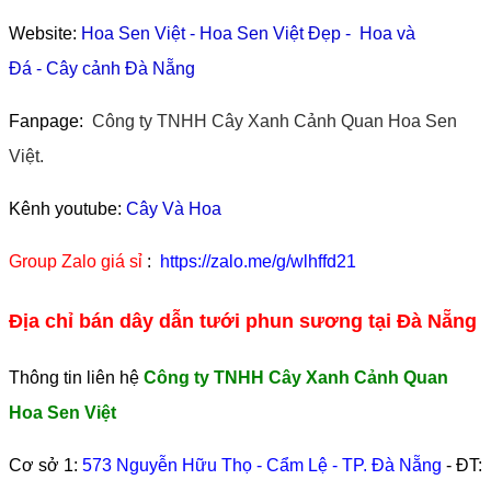
Website:
Hoa Sen Việt
-
Hoa Sen Việt Đẹp
-
Hoa và
Đá
-
Cây cảnh Đà Nẵng
Fanpage:
Công ty TNHH Cây Xanh Cảnh Quan Hoa Sen
Việt.
Kênh youtube:
Cây Và Hoa
Group Zalo giá sỉ
:
https://zalo.me/g/wlhffd21
Địa chỉ bán dây dẫn tưới phun sương tại Đà Nẵng
Thông tin liên hệ
Công ty TNHH Cây Xanh Cảnh Quan
Hoa Sen Việt
Cơ sở 1:
573 Nguyễn Hữu Thọ - Cẩm Lệ - TP. Đà Nẵng
- ĐT: