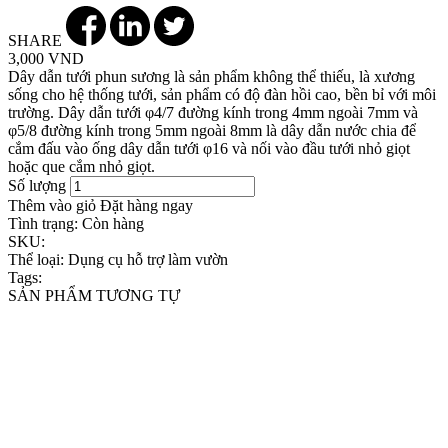
SHARE
3,000 VND
Dây dẫn tưới phun sương là sản phẩm không thể thiếu, là xương
sống cho hệ thống tưới, sản phẩm có độ đàn hồi cao, bền bỉ với môi
trường. Dây dẫn tưới φ4/7 đường kính trong 4mm ngoài 7mm và
φ5/8 đường kính trong 5mm ngoài 8mm là dây dẫn nước chia để
cắm đấu vào ống dây dẫn tưới φ16 và nối vào đầu tưới nhỏ giọt
hoặc que cắm nhỏ giọt.
Số lượng
Thêm vào giỏ
Đặt hàng ngay
Tình trạng:
Còn hàng
SKU:
Thể loại:
Dụng cụ hỗ trợ làm vườn
Tags:
SẢN PHẨM TƯƠNG TỰ