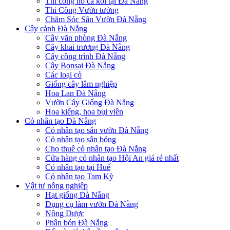
Thi công hồ cá koi tại Đà Nẵng
Thi Công Vườn tường
Chăm Sóc Sân Vườn Đà Nẵng
Cây cảnh Đà Nẵng
Cây văn phòng Đà Nẵng
Cây khai trương Đà Nẵng
Cây công trình Đà Nẵng
Cây Bonsai Đà Nẵng
Các loại cỏ
Giống cây lâm nghiệp
Hoa Lan Đà Nẵng
Vườn Cây Giống Đà Nẵng
Hoa kiểng, hoa bụi viền
Cỏ nhân tạo Đà Nẵng
Cỏ nhân tạo sân vườn Đà Nẵng
Cỏ nhân tạo sân bóng
Cho thuê cỏ nhân tạo Đà Nẵng
Cửa hàng cỏ nhân tạo Hội An giá rẻ nhất
Cỏ nhân tạo tại Huế
Cỏ nhân tạo Tam Kỳ
Vật tư nông nghiệp
Hạt giống Đà Nẵng
Dụng cụ làm vườn Đà Nẵng
Nông Dược
Phân bón Đà Nẵng