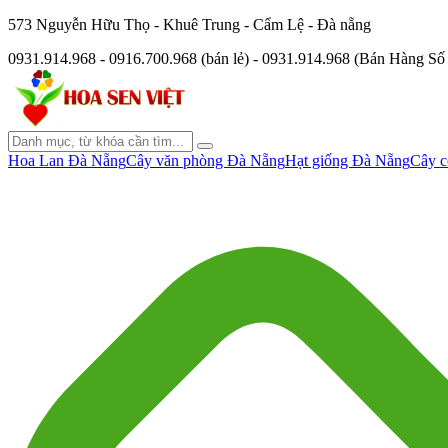
573 Nguyễn Hữu Thọ - Khuê Trung - Cẩm Lệ - Đà nẵng
0931.914.968 - 0916.700.968 (bán lẻ) - 0931.914.968 (Bán Hàng S
Hoa Lan Đà Nẵng
Cây văn phòng Đà Nẵng
Hạt giống Đà Nẵng
Cây c