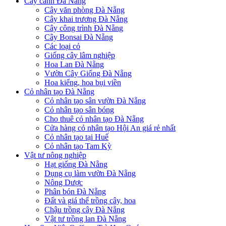
Cây cảnh Đà Nẵng
Cây văn phòng Đà Nẵng
Cây khai trương Đà Nẵng
Cây công trình Đà Nẵng
Cây Bonsai Đà Nẵng
Các loại cỏ
Giống cây lâm nghiệp
Hoa Lan Đà Nẵng
Vườn Cây Giống Đà Nẵng
Hoa kiểng, hoa bụi viền
Cỏ nhân tạo Đà Nẵng
Cỏ nhân tạo sân vườn Đà Nẵng
Cỏ nhân tạo sân bóng
Cho thuê cỏ nhân tạo Đà Nẵng
Cửa hàng cỏ nhân tạo Hội An giá rẻ nhất
Cỏ nhân tạo tại Huế
Cỏ nhân tạo Tam Kỳ
Vật tư nông nghiệp
Hạt giống Đà Nẵng
Dụng cụ làm vườn Đà Nẵng
Nông Dược
Phân bón Đà Nẵng
Đất và giá thể trồng cây, hoa
Chậu trồng cây Đà Nẵng
Vật tư trồng lan Đà Nẵng