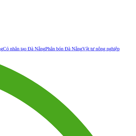
ng
Cỏ nhân tạo Đà Nẵng
Phân bón Đà Nẵng
Vật tư nông nghiệp