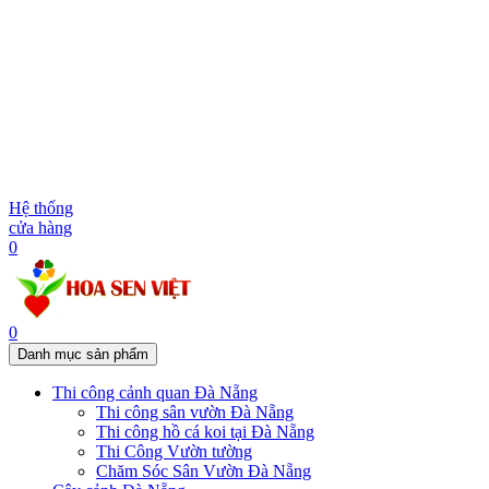
Hệ thống
cửa hàng
0
0
Danh mục sản phẩm
Thi công cảnh quan Đà Nẵng
Thi công sân vườn Đà Nẵng
Thi công hồ cá koi tại Đà Nẵng
Thi Công Vườn tường
Chăm Sóc Sân Vườn Đà Nẵng