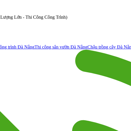
ố Lượng Lớn - Thi Công Công Trình)
ông trình Đà Nẵng
Thi công sân vườn Đà Nẵng
Chậu trồng cây Đà Nẵ