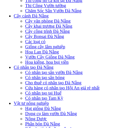
Thi công hồ cá koi tại Đà Nẵng
Thi Công Vườn tường
Chăm Sóc Sân Vườn Đà Nẵng
Cây cảnh Đà Nẵng
Cây văn phòng Đà Nẵng
Cây khai trương Đà Nẵng
Cây công trình Đà Nẵng
Cây Bonsai Đà Nẵng
Các loại cỏ
Giống cây lâm nghiệp
Hoa Lan Đà Nẵng
Vườn Cây Giống Đà Nẵng
Hoa kiểng, hoa bụi viền
Cỏ nhân tạo Đà Nẵng
Cỏ nhân tạo sân vườn Đà Nẵng
Cỏ nhân tạo sân bóng
Cho thuê cỏ nhân tạo Đà Nẵng
Cửa hàng cỏ nhân tạo Hội An giá rẻ nhất
Cỏ nhân tạo tại Huế
Cỏ nhân tạo Tam Kỳ
Vật tư nông nghiệp
Hạt giống Đà Nẵng
Dụng cụ làm vườn Đà Nẵng
Nông Dược
Phân bón Đà Nẵng