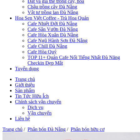
Đất và giá thể trồng cây, hoa
Chậu trồng cây Đà Nẵng
Vật tư trồng lan Đà Nẵng
Hoa Sen Việt Coffee - Trà Hoa Quán
Cafe Nhiệt Đới Đà Nẵng
Cafe Sân Vườn Đà Nẵng
Cafe Hòa Xuân Đà Nẵng
Cafe Ngũ Hành Sơn Đà Nẵng
Cafe Chill Đà Nẵng
Cafe Hòa Quý
TOP 11+ Quán Cafe Nổi Tiếng Nhất Đà Năng
Checkin Đẹp Mắt
Tuyển dụng
Trang chủ
Giới thiệu
Sản phẩm
Tin Tức Hữu Ích
Chính sách vận chuyển
Dịch vụ
Vận chuyển
Liên hệ
Trang chủ
/
Phân bón Đà Nẵng
/
Phân bón hữu cơ