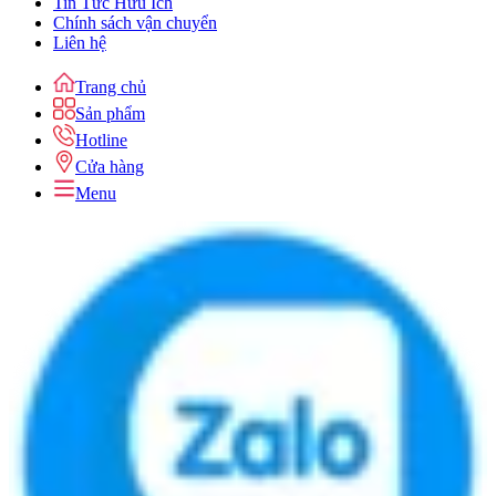
Tin Tức Hữu Ích
Chính sách vận chuyển
Liên hệ
Trang chủ
Sản phẩm
Hotline
Cửa hàng
Menu