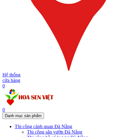
Hệ thống
cửa hàng
0
0
Danh mục sản phẩm
Thi công cảnh quan Đà Nẵng
Thi công sân vườn Đà Nẵng