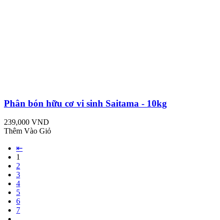
Phân bón hữu cơ vi sinh Saitama - 10kg
239,000 VND
Thêm Vào Giỏ
⇤
1
2
3
4
5
6
7
...