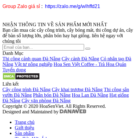
Group Zalo giá sỉ
:
https://zalo.me/g/wlhffd21
NHẬN THÔNG TIN VỀ SẢN PHẨM MỚI NHẤT
Bạn cần mua các cây công trình, cây bóng mát, thi công dự án, cây
để bàn số lượng lớn, phân bón hay hạt giống. liên hệ ngay với
chúng tôi
Danh Mục
Thi công cảnh quan Đà Nẵng
Cây cảnh Đà Nẵng
Cỏ nhân tạo Đà
Nẵng
Vật tư nông nghiệp
Hoa Sen Việt Coffee - Trà Hoa Quán
Tuyển dụng
Liên kết
Cây công trình Đà Nẵng
Cây khai trương Đà Nẵng
Thi công sân
vườn Đà Nẵng
Phân bón Đà Nẵng
Hoa Lan Đà Nẵng
Hạt giống
Đà Nẵng
Cây văn phòng Đà Nẵng
Copyright © 2020 HoaSenViet. All Rights Reserved.
Designed and Maintained by
Trang chủ
Giới thiệu
Sản phẩm