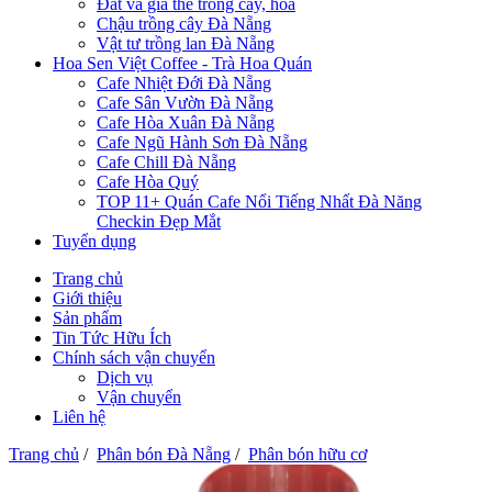
Đất và giá thể trồng cây, hoa
Chậu trồng cây Đà Nẵng
Vật tư trồng lan Đà Nẵng
Hoa Sen Việt Coffee - Trà Hoa Quán
Cafe Nhiệt Đới Đà Nẵng
Cafe Sân Vườn Đà Nẵng
Cafe Hòa Xuân Đà Nẵng
Cafe Ngũ Hành Sơn Đà Nẵng
Cafe Chill Đà Nẵng
Cafe Hòa Quý
TOP 11+ Quán Cafe Nổi Tiếng Nhất Đà Năng
Checkin Đẹp Mắt
Tuyển dụng
Trang chủ
Giới thiệu
Sản phẩm
Tin Tức Hữu Ích
Chính sách vận chuyển
Dịch vụ
Vận chuyển
Liên hệ
Trang chủ
/
Phân bón Đà Nẵng
/
Phân bón hữu cơ