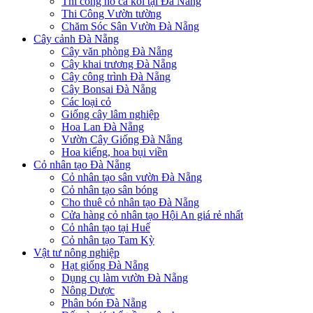
Thi công hồ cá koi tại Đà Nẵng
Thi Công Vườn tường
Chăm Sóc Sân Vườn Đà Nẵng
Cây cảnh Đà Nẵng
Cây văn phòng Đà Nẵng
Cây khai trương Đà Nẵng
Cây công trình Đà Nẵng
Cây Bonsai Đà Nẵng
Các loại cỏ
Giống cây lâm nghiệp
Hoa Lan Đà Nẵng
Vườn Cây Giống Đà Nẵng
Hoa kiểng, hoa bụi viền
Cỏ nhân tạo Đà Nẵng
Cỏ nhân tạo sân vườn Đà Nẵng
Cỏ nhân tạo sân bóng
Cho thuê cỏ nhân tạo Đà Nẵng
Cửa hàng cỏ nhân tạo Hội An giá rẻ nhất
Cỏ nhân tạo tại Huế
Cỏ nhân tạo Tam Kỳ
Vật tư nông nghiệp
Hạt giống Đà Nẵng
Dụng cụ làm vườn Đà Nẵng
Nông Dược
Phân bón Đà Nẵng