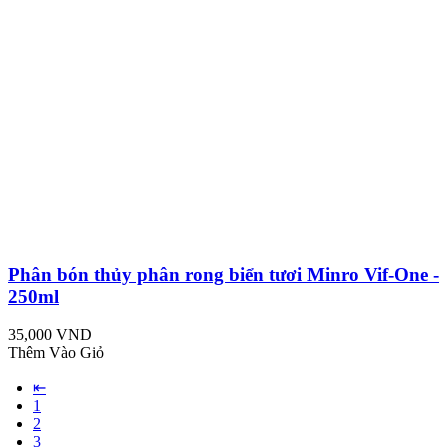
Phân bón thủy phân rong biển tươi Minro Vif-One -
250ml
35,000 VND
Thêm Vào Giỏ
⇤
1
2
3