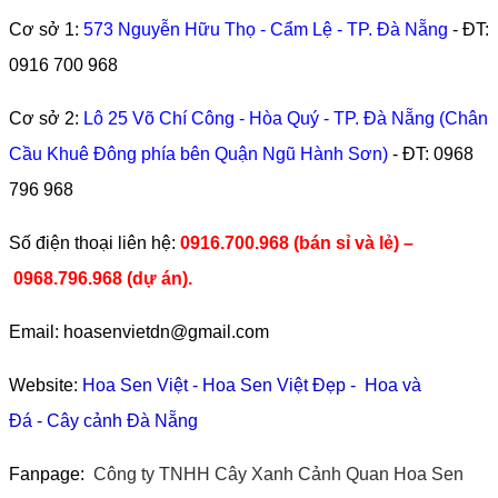
Cơ sở 1:
573 Nguyễn Hữu Thọ - Cẩm Lệ - TP. Đà Nẵng
- ĐT:
0916 700 968
Cơ sở 2:
Lô 25 Võ Chí Công - Hòa Quý - TP. Đà Nẵng (Chân
Cầu Khuê Đông phía bên Quận Ngũ Hành Sơn)
- ĐT:
0968
796 968
​Số điện thoại liên hệ:
0916.700.968 (bán sỉ và lẻ) –
0968.796.968
(
dự án).
Email: hoasenvietdn@gmail.com
Website:
Hoa Sen Việt
-
Hoa Sen Việt Đẹp
-
Hoa và
Đá
-
Cây cảnh Đà Nẵng
Fanpage:
Công ty TNHH Cây Xanh Cảnh Quan Hoa Sen