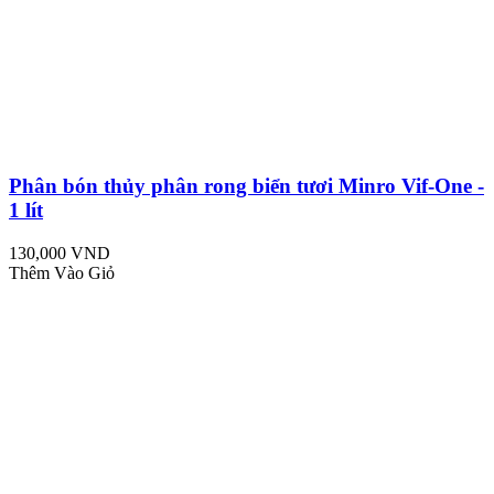
Phân bón thủy phân rong biển tươi Minro Vif-One -
1 lít
130,000 VND
Thêm Vào Giỏ