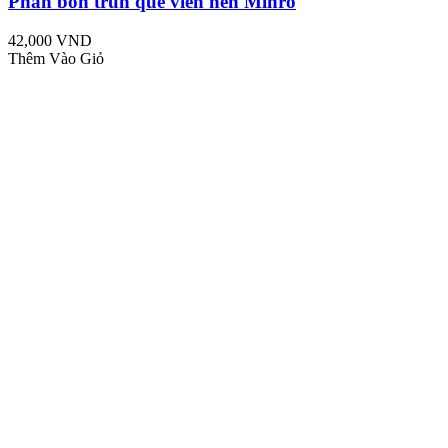
Phân bón trùn quế viên nén Minro
42,000 VND
Thêm Vào Giỏ