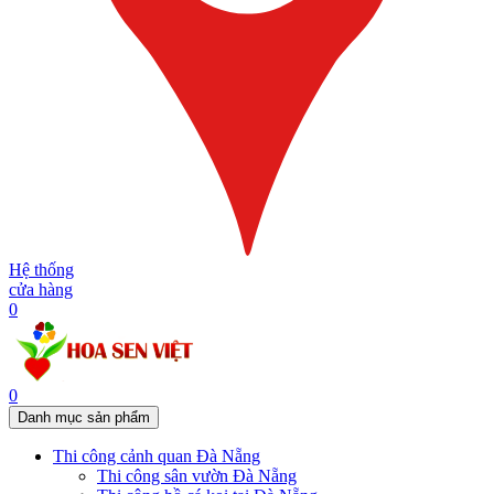
Hệ thống
cửa hàng
0
0
Danh mục sản phẩm
Thi công cảnh quan Đà Nẵng
Thi công sân vườn Đà Nẵng