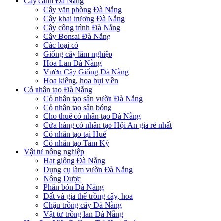
Cây cảnh Đà Nẵng
Cây văn phòng Đà Nẵng
Cây khai trương Đà Nẵng
Cây công trình Đà Nẵng
Cây Bonsai Đà Nẵng
Các loại cỏ
Giống cây lâm nghiệp
Hoa Lan Đà Nẵng
Vườn Cây Giống Đà Nẵng
Hoa kiểng, hoa bụi viền
Cỏ nhân tạo Đà Nẵng
Cỏ nhân tạo sân vườn Đà Nẵng
Cỏ nhân tạo sân bóng
Cho thuê cỏ nhân tạo Đà Nẵng
Cửa hàng cỏ nhân tạo Hội An giá rẻ nhất
Cỏ nhân tạo tại Huế
Cỏ nhân tạo Tam Kỳ
Vật tư nông nghiệp
Hạt giống Đà Nẵng
Dụng cụ làm vườn Đà Nẵng
Nông Dược
Phân bón Đà Nẵng
Đất và giá thể trồng cây, hoa
Chậu trồng cây Đà Nẵng
Vật tư trồng lan Đà Nẵng