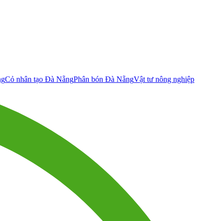
ng
Cỏ nhân tạo Đà Nẵng
Phân bón Đà Nẵng
Vật tư nông nghiệp