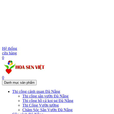
Hệ thống
cửa hàng
0
0
Danh mục sản phẩm
Thi công cảnh quan Đà Nẵng
Thi công sân vườn Đà Nẵng
Thi công hồ cá koi tại Đà Nẵng
Thi Công Vườn tường
Chăm Sóc Sân Vườn Đà Nẵng