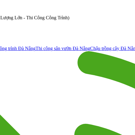
ố Lượng Lớn - Thi Công Công Trình)
ông trình Đà Nẵng
Thi công sân vườn Đà Nẵng
Chậu trồng cây Đà Nẵ