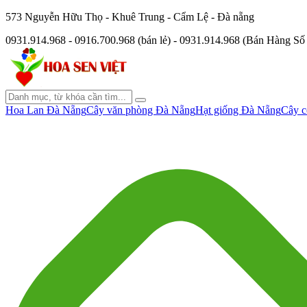
573 Nguyễn Hữu Thọ - Khuê Trung - Cẩm Lệ - Đà nẵng
0931.914.968 - 0916.700.968 (bán lẻ) - 0931.914.968 (Bán Hàng S
Hoa Lan Đà Nẵng
Cây văn phòng Đà Nẵng
Hạt giống Đà Nẵng
Cây c