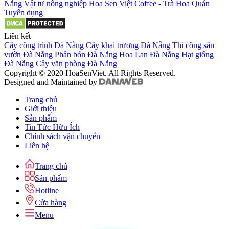
Nẵng
Vật tư nông nghiệp
Hoa Sen Việt Coffee - Trà Hoa Quán
Tuyển dụng
Liên kết
Cây công trình Đà Nẵng
Cây khai trương Đà Nẵng
Thi công sân
vườn Đà Nẵng
Phân bón Đà Nẵng
Hoa Lan Đà Nẵng
Hạt giống
Đà Nẵng
Cây văn phòng Đà Nẵng
Copyright © 2020 HoaSenViet. All Rights Reserved.
Designed and Maintained by
Trang chủ
Giới thiệu
Sản phẩm
Tin Tức Hữu Ích
Chính sách vận chuyển
Liên hệ
Trang chủ
Sản phẩm
Hotline
Cửa hàng
Menu