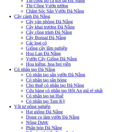
Thi công hồ cá koi tại Đà Nẵng
Thi Công Vườn tường
Chăm Sóc Sân Vườn Đà Nẵng
Cây cảnh Đà Nẵng
Cây văn phòng Đà Nẵng
Cây khai trương Đà Nẵng
Cây công trình Đà Nẵng
Cây Bonsai Đà Nẵng
Các loại cỏ
Giống cây lâm nghiệp
Hoa Lan Đà Nẵng
Vườn Cây Giống Đà Nẵng
Hoa kiểng, hoa bụi viền
Cỏ nhân tạo Đà Nẵng
Cỏ nhân tạo sân vườn Đà Nẵng
Cỏ nhân tạo sân bóng
Cho thuê cỏ nhân tạo Đà Nẵng
Cửa hàng cỏ nhân tạo Hội An giá rẻ nhất
Cỏ nhân tạo tại Huế
Cỏ nhân tạo Tam Kỳ
Vật tư nông nghiệp
Hạt giống Đà Nẵng
Dụng cụ làm vườn Đà Nẵng
Nông Dược
Phân bón Đà Nẵng