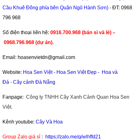
Cầu Khuê Đông phía bên Quận Ngũ Hành Sơn)
- ĐT:
0968
796 968
​Số điện thoại liên hệ:
0916.700.968 (bán sỉ và lẻ) –
0968.796.968
(
dự án).
Email: hoasenvietdn@gmail.com
Website:
Hoa Sen Việt
-
Hoa Sen Việt Đẹp
-
Hoa và
Đá
-
Cây cảnh Đà Nẵng
Fanpage:
Công ty TNHH Cây Xanh Cảnh Quan Hoa Sen
Việt.
Kênh youtube:
Cây Và Hoa
Group Zalo giá sỉ
:
https://zalo.me/g/wlhffd21