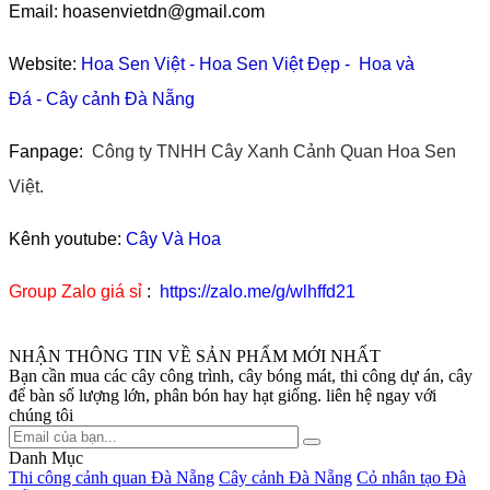
Email: hoasenvietdn@gmail.com
Website:
Hoa Sen Việt
-
Hoa Sen Việt Đẹp
-
Hoa và
Đá
-
Cây cảnh Đà Nẵng
Fanpage:
Công ty TNHH Cây Xanh Cảnh Quan Hoa Sen
Việt.
Kênh youtube:
Cây Và Hoa
Group Zalo giá sỉ
:
https://zalo.me/g/wlhffd21
NHẬN THÔNG TIN VỀ SẢN PHẨM MỚI NHẤT
Bạn cần mua các cây công trình, cây bóng mát, thi công dự án, cây
để bàn số lượng lớn, phân bón hay hạt giống. liên hệ ngay với
chúng tôi
Danh Mục
Thi công cảnh quan Đà Nẵng
Cây cảnh Đà Nẵng
Cỏ nhân tạo Đà