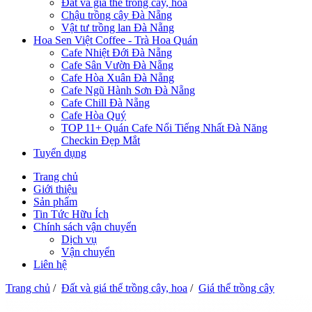
Đất và giá thể trồng cây, hoa
Chậu trồng cây Đà Nẵng
Vật tư trồng lan Đà Nẵng
Hoa Sen Việt Coffee - Trà Hoa Quán
Cafe Nhiệt Đới Đà Nẵng
Cafe Sân Vườn Đà Nẵng
Cafe Hòa Xuân Đà Nẵng
Cafe Ngũ Hành Sơn Đà Nẵng
Cafe Chill Đà Nẵng
Cafe Hòa Quý
TOP 11+ Quán Cafe Nổi Tiếng Nhất Đà Năng
Checkin Đẹp Mắt
Tuyển dụng
Trang chủ
Giới thiệu
Sản phẩm
Tin Tức Hữu Ích
Chính sách vận chuyển
Dịch vụ
Vận chuyển
Liên hệ
Trang chủ
/
Đất và giá thể trồng cây, hoa
/
Giá thể trồng cây