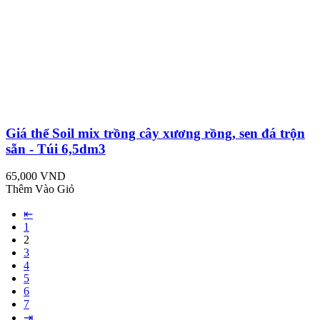
Giá thể Soil mix trồng cây xương rồng, sen đá trộn
sẵn - Túi 6,5dm3
65,000 VND
Thêm Vào Giỏ
⇤
1
2
3
4
5
6
7
⇥