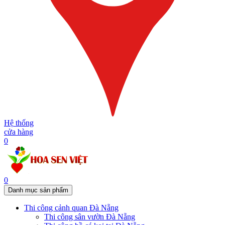
Hệ thống
cửa hàng
0
0
Danh mục sản phẩm
Thi công cảnh quan Đà Nẵng
Thi công sân vườn Đà Nẵng