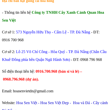
Địa chỉ bán hạt giống cải hoa hồng
- Thông tin liên hệ
Công ty TNHH Cây Xanh Cảnh Quan Hoa
Sen Việt
Cơ sở 1:
573 Nguyễn Hữu Thọ - Cẩm Lệ - TP. Đà Nẵng
- ĐT:
0916 700 968
Cơ sở 2:
Lô 25 Võ Chí Công - Hòa Quý - TP. Đà Nẵng (Chân Cầu
Khuê Đông phía bên Quận Ngũ Hành Sơn)
- ĐT:
0968 796 968
​Số điện thoại liên hệ:
0916.700.968 (bán sỉ và lẻ) –
0968.796.968
(
dự án).
Email: hoasenvietdn@gmail.com
Website:
Hoa Sen Việt
-
Hoa Sen Việt Đẹp
-
Hoa và Đá
-
Cây cảnh