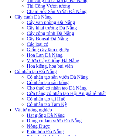
Thi công hồ cá koi tại Đà Nẵng
Thi Công Vườn tường
Chăm Sóc Sân Vườn Đà Nẵng
Cây cảnh Đà Nẵng
Cây văn phòng Đà Nẵng
Cây khai trương Đà Nẵng
Cây công trình Đà Nẵng
Cây Bonsai Đà Nẵng
Các loại cỏ
Giống cây lâm nghiệp
Hoa Lan Đà Nẵng
Vườn Cây Giống Đà Nẵng
Hoa kiểng, hoa bụi viền
Cỏ nhân tạo Đà Nẵng
Cỏ nhân tạo sân vườn Đà Nẵng
Cỏ nhân tạo sân bóng
Cho thuê cỏ nhân tạo Đà Nẵng
Cửa hàng cỏ nhân tạo Hội An giá rẻ nhất
Cỏ nhân tạo tại Huế
Cỏ nhân tạo Tam Kỳ
Vật tư nông nghiệp
Hạt giống Đà Nẵng
Dụng cụ làm vườn Đà Nẵng
Nông Dược
Phân bón Đà Nẵng