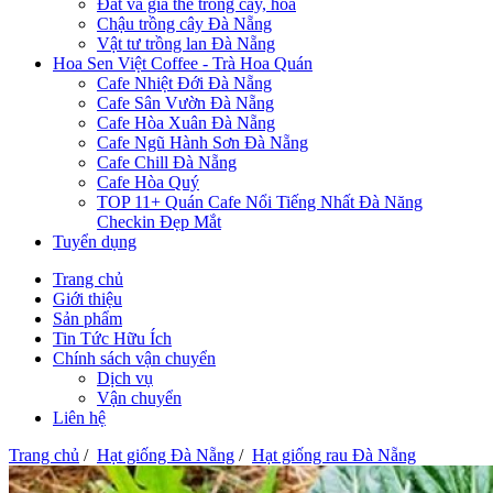
Đất và giá thể trồng cây, hoa
Chậu trồng cây Đà Nẵng
Vật tư trồng lan Đà Nẵng
Hoa Sen Việt Coffee - Trà Hoa Quán
Cafe Nhiệt Đới Đà Nẵng
Cafe Sân Vườn Đà Nẵng
Cafe Hòa Xuân Đà Nẵng
Cafe Ngũ Hành Sơn Đà Nẵng
Cafe Chill Đà Nẵng
Cafe Hòa Quý
TOP 11+ Quán Cafe Nổi Tiếng Nhất Đà Năng
Checkin Đẹp Mắt
Tuyển dụng
Trang chủ
Giới thiệu
Sản phẩm
Tin Tức Hữu Ích
Chính sách vận chuyển
Dịch vụ
Vận chuyển
Liên hệ
Trang chủ
/
Hạt giống Đà Nẵng
/
Hạt giống rau Đà Nẵng