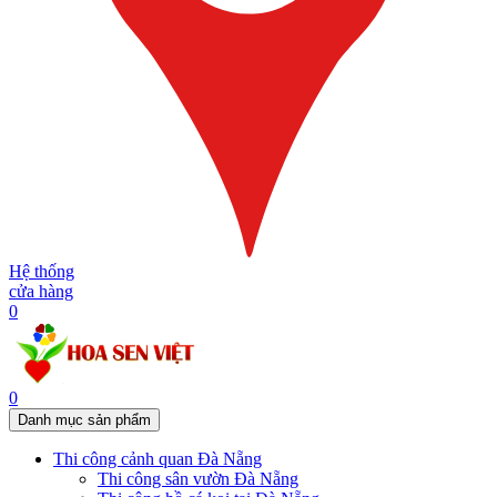
Hệ thống
cửa hàng
0
0
Danh mục sản phẩm
Thi công cảnh quan Đà Nẵng
Thi công sân vườn Đà Nẵng