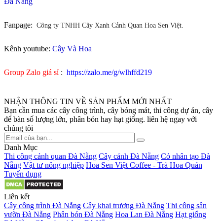
Đà Nẵng
Fanpage:
Công ty TNHH Cây Xanh Cảnh Quan Hoa Sen Việt.
Kênh youtube:
Cây Và Hoa
Group Zalo giá sỉ
:
https://zalo.me/g/wlhffd219
NHẬN THÔNG TIN VỀ SẢN PHẨM MỚI NHẤT
Bạn cần mua các cây công trình, cây bóng mát, thi công dự án, cây
để bàn số lượng lớn, phân bón hay hạt giống. liên hệ ngay với
chúng tôi
Danh Mục
Thi công cảnh quan Đà Nẵng
Cây cảnh Đà Nẵng
Cỏ nhân tạo Đà
Nẵng
Vật tư nông nghiệp
Hoa Sen Việt Coffee - Trà Hoa Quán
Tuyển dụng
Liên kết
Cây công trình Đà Nẵng
Cây khai trương Đà Nẵng
Thi công sân
vườn Đà Nẵng
Phân bón Đà Nẵng
Hoa Lan Đà Nẵng
Hạt giống