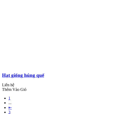
Hạt giống húng quế
Liên hệ
Thêm Vào Giỏ
1
...
⇤
3