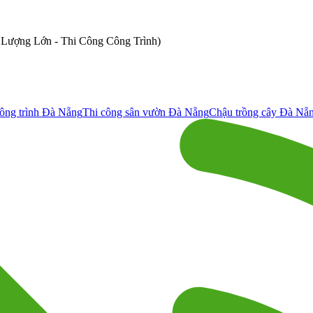
ố Lượng Lớn - Thi Công Công Trình)
ông trình Đà Nẵng
Thi công sân vườn Đà Nẵng
Chậu trồng cây Đà Nẵ