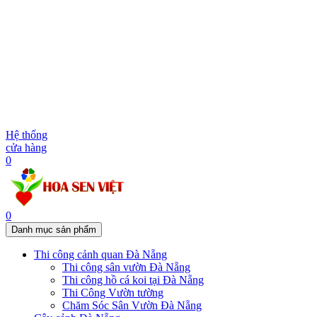
Hệ thống
cửa hàng
0
0
Danh mục sản phẩm
Thi công cảnh quan Đà Nẵng
Thi công sân vườn Đà Nẵng
Thi công hồ cá koi tại Đà Nẵng
Thi Công Vườn tường
Chăm Sóc Sân Vườn Đà Nẵng