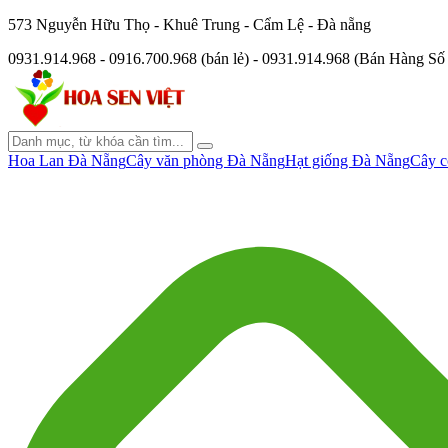
573 Nguyễn Hữu Thọ - Khuê Trung - Cẩm Lệ - Đà nẵng
0931.914.968 - 0916.700.968 (bán lẻ) - 0931.914.968 (Bán Hàng S
Hoa Lan Đà Nẵng
Cây văn phòng Đà Nẵng
Hạt giống Đà Nẵng
Cây c