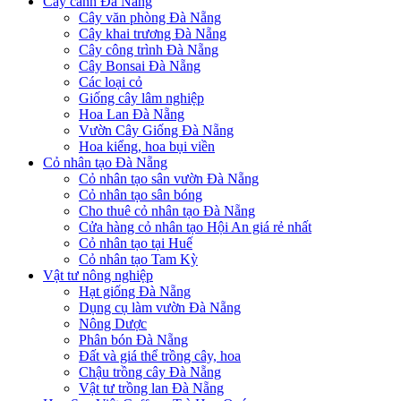
Cây cảnh Đà Nẵng
Cây văn phòng Đà Nẵng
Cây khai trương Đà Nẵng
Cây công trình Đà Nẵng
Cây Bonsai Đà Nẵng
Các loại cỏ
Giống cây lâm nghiệp
Hoa Lan Đà Nẵng
Vườn Cây Giống Đà Nẵng
Hoa kiểng, hoa bụi viền
Cỏ nhân tạo Đà Nẵng
Cỏ nhân tạo sân vườn Đà Nẵng
Cỏ nhân tạo sân bóng
Cho thuê cỏ nhân tạo Đà Nẵng
Cửa hàng cỏ nhân tạo Hội An giá rẻ nhất
Cỏ nhân tạo tại Huế
Cỏ nhân tạo Tam Kỳ
Vật tư nông nghiệp
Hạt giống Đà Nẵng
Dụng cụ làm vườn Đà Nẵng
Nông Dược
Phân bón Đà Nẵng
Đất và giá thể trồng cây, hoa
Chậu trồng cây Đà Nẵng
Vật tư trồng lan Đà Nẵng