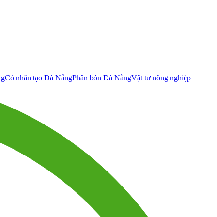
ng
Cỏ nhân tạo Đà Nẵng
Phân bón Đà Nẵng
Vật tư nông nghiệp