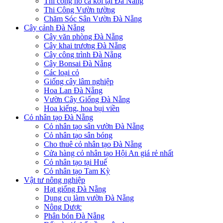
Thi công hồ cá koi tại Đà Nẵng
Thi Công Vườn tường
Chăm Sóc Sân Vườn Đà Nẵng
Cây cảnh Đà Nẵng
Cây văn phòng Đà Nẵng
Cây khai trương Đà Nẵng
Cây công trình Đà Nẵng
Cây Bonsai Đà Nẵng
Các loại cỏ
Giống cây lâm nghiệp
Hoa Lan Đà Nẵng
Vườn Cây Giống Đà Nẵng
Hoa kiểng, hoa bụi viền
Cỏ nhân tạo Đà Nẵng
Cỏ nhân tạo sân vườn Đà Nẵng
Cỏ nhân tạo sân bóng
Cho thuê cỏ nhân tạo Đà Nẵng
Cửa hàng cỏ nhân tạo Hội An giá rẻ nhất
Cỏ nhân tạo tại Huế
Cỏ nhân tạo Tam Kỳ
Vật tư nông nghiệp
Hạt giống Đà Nẵng
Dụng cụ làm vườn Đà Nẵng
Nông Dược
Phân bón Đà Nẵng