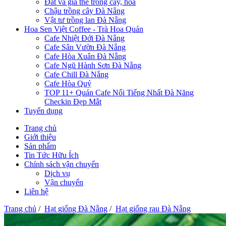
Đất và giá thể trồng cây, hoa
Chậu trồng cây Đà Nẵng
Vật tư trồng lan Đà Nẵng
Hoa Sen Việt Coffee - Trà Hoa Quán
Cafe Nhiệt Đới Đà Nẵng
Cafe Sân Vườn Đà Nẵng
Cafe Hòa Xuân Đà Nẵng
Cafe Ngũ Hành Sơn Đà Nẵng
Cafe Chill Đà Nẵng
Cafe Hòa Quý
TOP 11+ Quán Cafe Nổi Tiếng Nhất Đà Năng
Checkin Đẹp Mắt
Tuyển dụng
Trang chủ
Giới thiệu
Sản phẩm
Tin Tức Hữu Ích
Chính sách vận chuyển
Dịch vụ
Vận chuyển
Liên hệ
Trang chủ
/
Hạt giống Đà Nẵng
/
Hạt giống rau Đà Nẵng