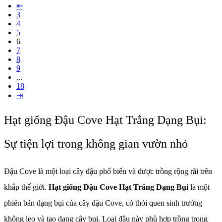
⇤
3
4
5
6
7
8
9
...
18
⇥
Hạt giống Đậu Cove Hạt Trắng Dạng Bụi:
Sự tiện lợi trong không gian vườn nhỏ
Đậu Cove là một loại cây đậu phổ biến và được trồng rộng rãi trên
khắp thế giới.
Hạt giống Đậu Cove Hạt Trắng Dạng Bụi
là một
phiên bản dạng bụi của cây đậu Cove, có thói quen sinh trưởng
không leo và tạo dạng cây bụi. Loại đậu này phù hợp trồng trong