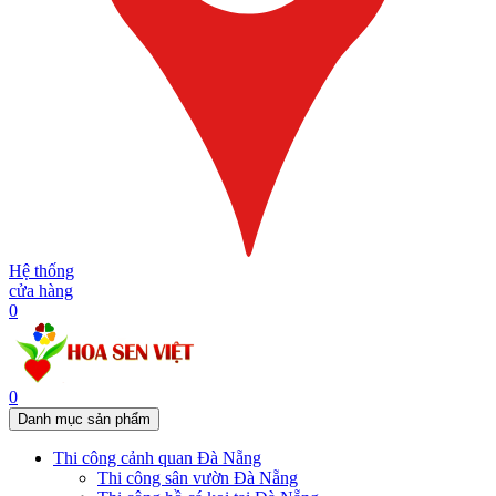
Hệ thống
cửa hàng
0
0
Danh mục sản phẩm
Thi công cảnh quan Đà Nẵng
Thi công sân vườn Đà Nẵng