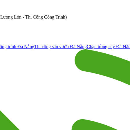
ố Lượng Lớn - Thi Công Công Trình)
ông trình Đà Nẵng
Thi công sân vườn Đà Nẵng
Chậu trồng cây Đà Nẵ