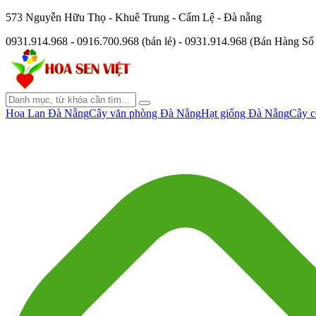
573 Nguyễn Hữu Thọ - Khuê Trung - Cẩm Lệ - Đà nẵng
0931.914.968 - 0916.700.968 (bán lẻ) - 0931.914.968 (Bán Hàng S
Hoa Lan Đà Nẵng
Cây văn phòng Đà Nẵng
Hạt giống Đà Nẵng
Cây c