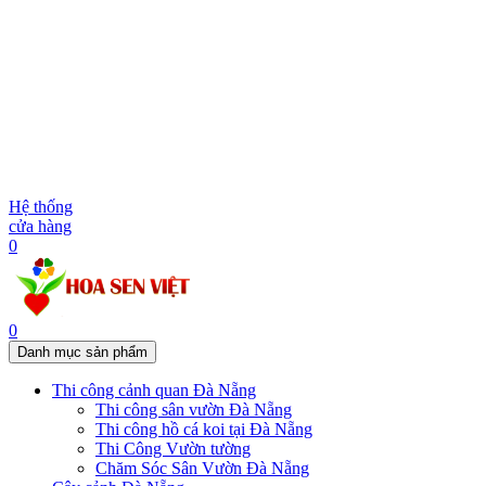
Hệ thống
cửa hàng
0
0
Danh mục sản phẩm
Thi công cảnh quan Đà Nẵng
Thi công sân vườn Đà Nẵng
Thi công hồ cá koi tại Đà Nẵng
Thi Công Vườn tường
Chăm Sóc Sân Vườn Đà Nẵng