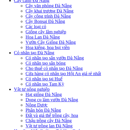
Cây cảnh Đà Nẵng
Cây văn phòng Đà Nẵng
Cây khai trương Đà Nẵng
Cây công trình Đà Nẵng
Cây Bonsai Đà Nẵng
Các loại cỏ
Giống cây lâm nghiệp
Hoa Lan Đà Nẵng
Vườn Cây Giống Đà Nẵng
Hoa kiểng, hoa bụi viền
Cỏ nhân tạo Đà Nẵng
Cỏ nhân tạo sân vườn Đà Nẵng
Cỏ nhân tạo sân bóng
Cho thuê cỏ nhân tạo Đà Nẵng
Cửa hàng cỏ nhân tạo Hội An giá rẻ nhất
Cỏ nhân tạo tại Huế
Cỏ nhân tạo Tam Kỳ
Vật tư nông nghiệp
Hạt giống Đà Nẵng
Dụng cụ làm vườn Đà Nẵng
Nông Dược
Phân bón Đà Nẵng
Đất và giá thể trồng cây, hoa
Chậu trồng cây Đà Nẵng
Vật tư trồng lan Đà Nẵng