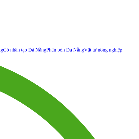
ng
Cỏ nhân tạo Đà Nẵng
Phân bón Đà Nẵng
Vật tư nông nghiệp