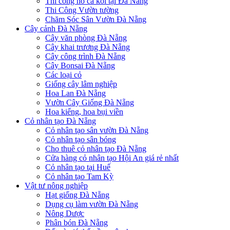
Thi công hồ cá koi tại Đà Nẵng
Thi Công Vườn tường
Chăm Sóc Sân Vườn Đà Nẵng
Cây cảnh Đà Nẵng
Cây văn phòng Đà Nẵng
Cây khai trương Đà Nẵng
Cây công trình Đà Nẵng
Cây Bonsai Đà Nẵng
Các loại cỏ
Giống cây lâm nghiệp
Hoa Lan Đà Nẵng
Vườn Cây Giống Đà Nẵng
Hoa kiểng, hoa bụi viền
Cỏ nhân tạo Đà Nẵng
Cỏ nhân tạo sân vườn Đà Nẵng
Cỏ nhân tạo sân bóng
Cho thuê cỏ nhân tạo Đà Nẵng
Cửa hàng cỏ nhân tạo Hội An giá rẻ nhất
Cỏ nhân tạo tại Huế
Cỏ nhân tạo Tam Kỳ
Vật tư nông nghiệp
Hạt giống Đà Nẵng
Dụng cụ làm vườn Đà Nẵng
Nông Dược
Phân bón Đà Nẵng