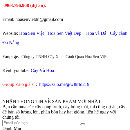
0968.796.968
(
dự án).
Email: hoasenvietdn@gmail.com
Website:
Hoa Sen Việt
-
Hoa Sen Việt Đẹp
-
Hoa và Đá
-
Cây cảnh
Đà Nẵng
Fanpage:
Công ty TNHH Cây Xanh Cảnh Quan Hoa Sen Việt.
Kênh youtube:
Cây Và Hoa
Group Zalo giá sỉ
:
https://zalo.me/g/wlhffd219
NHẬN THÔNG TIN VỀ SẢN PHẨM MỚI NHẤT
Bạn cần mua các cây công trình, cây bóng mát, thi công dự án, cây
để bàn số lượng lớn, phân bón hay hạt giống. liên hệ ngay với
chúng tôi
Danh Mục