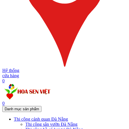
Hệ thống
cửa hàng
0
0
Danh mục sản phẩm
Thi công cảnh quan Đà Nẵng
Thi công sân vườn Đà Nẵng