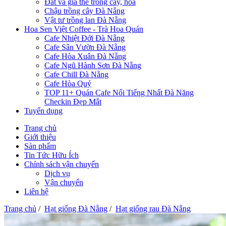
Đất và giá thể trồng cây, hoa
Chậu trồng cây Đà Nẵng
Vật tư trồng lan Đà Nẵng
Hoa Sen Việt Coffee - Trà Hoa Quán
Cafe Nhiệt Đới Đà Nẵng
Cafe Sân Vườn Đà Nẵng
Cafe Hòa Xuân Đà Nẵng
Cafe Ngũ Hành Sơn Đà Nẵng
Cafe Chill Đà Nẵng
Cafe Hòa Quý
TOP 11+ Quán Cafe Nổi Tiếng Nhất Đà Năng
Checkin Đẹp Mắt
Tuyển dụng
Trang chủ
Giới thiệu
Sản phẩm
Tin Tức Hữu Ích
Chính sách vận chuyển
Dịch vụ
Vận chuyển
Liên hệ
Trang chủ
/
Hạt giống Đà Nẵng
/
Hạt giống rau Đà Nẵng