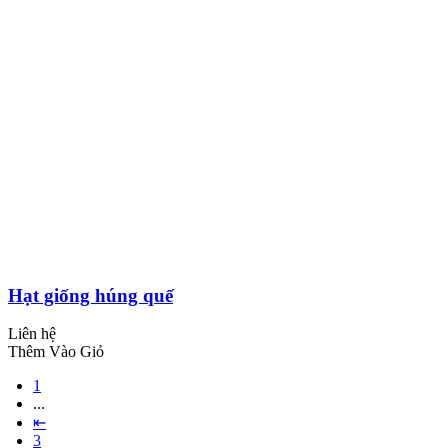
Hạt giống húng quế
Liên hệ
Thêm Vào Giỏ
1
...
⇤
3