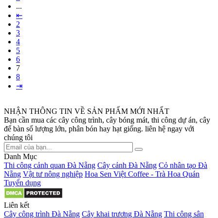
...
⇤
2
3
4
5
6
7
8
⇥
NHẬN THÔNG TIN VỀ SẢN PHẨM MỚI NHẤT
Bạn cần mua các cây công trình, cây bóng mát, thi công dự án, cây
để bàn số lượng lớn, phân bón hay hạt giống. liên hệ ngay với
chúng tôi
Danh Mục
Thi công cảnh quan Đà Nẵng
Cây cảnh Đà Nẵng
Cỏ nhân tạo Đà
Nẵng
Vật tư nông nghiệp
Hoa Sen Việt Coffee - Trà Hoa Quán
Tuyển dụng
Liên kết
Cây công trình Đà Nẵng
Cây khai trương Đà Nẵng
Thi công sân