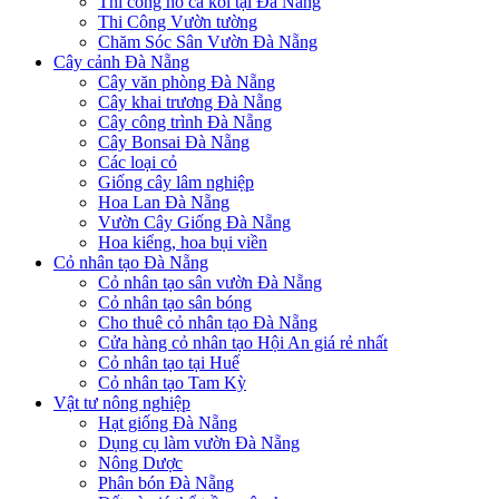
Thi công hồ cá koi tại Đà Nẵng
Thi Công Vườn tường
Chăm Sóc Sân Vườn Đà Nẵng
Cây cảnh Đà Nẵng
Cây văn phòng Đà Nẵng
Cây khai trương Đà Nẵng
Cây công trình Đà Nẵng
Cây Bonsai Đà Nẵng
Các loại cỏ
Giống cây lâm nghiệp
Hoa Lan Đà Nẵng
Vườn Cây Giống Đà Nẵng
Hoa kiểng, hoa bụi viền
Cỏ nhân tạo Đà Nẵng
Cỏ nhân tạo sân vườn Đà Nẵng
Cỏ nhân tạo sân bóng
Cho thuê cỏ nhân tạo Đà Nẵng
Cửa hàng cỏ nhân tạo Hội An giá rẻ nhất
Cỏ nhân tạo tại Huế
Cỏ nhân tạo Tam Kỳ
Vật tư nông nghiệp
Hạt giống Đà Nẵng
Dụng cụ làm vườn Đà Nẵng
Nông Dược
Phân bón Đà Nẵng