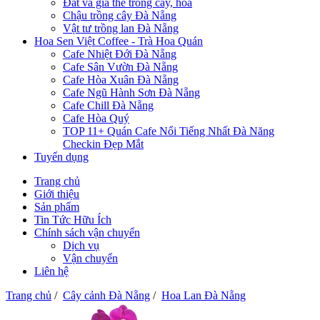
Đất và giá thể trồng cây, hoa
Chậu trồng cây Đà Nẵng
Vật tư trồng lan Đà Nẵng
Hoa Sen Việt Coffee - Trà Hoa Quán
Cafe Nhiệt Đới Đà Nẵng
Cafe Sân Vườn Đà Nẵng
Cafe Hòa Xuân Đà Nẵng
Cafe Ngũ Hành Sơn Đà Nẵng
Cafe Chill Đà Nẵng
Cafe Hòa Quý
TOP 11+ Quán Cafe Nổi Tiếng Nhất Đà Năng
Checkin Đẹp Mắt
Tuyển dụng
Trang chủ
Giới thiệu
Sản phẩm
Tin Tức Hữu Ích
Chính sách vận chuyển
Dịch vụ
Vận chuyển
Liên hệ
Trang chủ
/
Cây cảnh Đà Nẵng
/
Hoa Lan Đà Nẵng