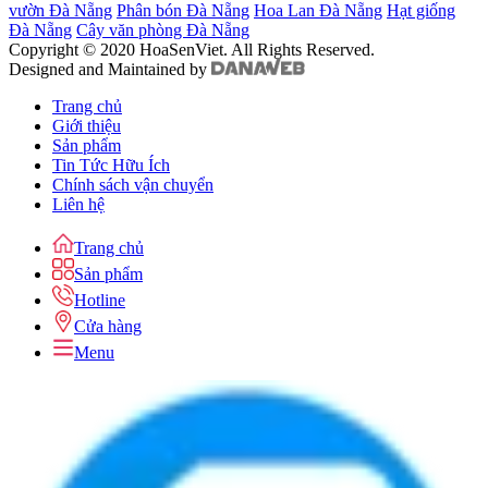
vườn Đà Nẵng
Phân bón Đà Nẵng
Hoa Lan Đà Nẵng
Hạt giống
Đà Nẵng
Cây văn phòng Đà Nẵng
Copyright © 2020 HoaSenViet. All Rights Reserved.
Designed and Maintained by
Trang chủ
Giới thiệu
Sản phẩm
Tin Tức Hữu Ích
Chính sách vận chuyển
Liên hệ
Trang chủ
Sản phẩm
Hotline
Cửa hàng
Menu