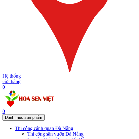
Hệ thống
cửa hàng
0
0
Danh mục sản phẩm
Thi công cảnh quan Đà Nẵng
Thi công sân vườn Đà Nẵng