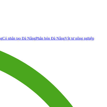
ng
Cỏ nhân tạo Đà Nẵng
Phân bón Đà Nẵng
Vật tư nông nghiệp