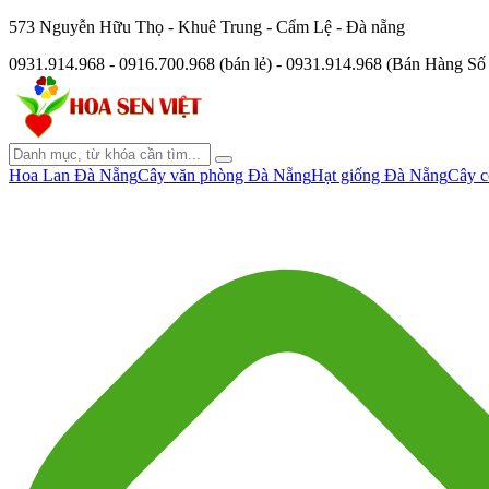
573 Nguyễn Hữu Thọ - Khuê Trung - Cẩm Lệ - Đà nẵng
0931.914.968 - 0916.700.968 (bán lẻ) - 0931.914.968 (Bán Hàng S
Hoa Lan Đà Nẵng
Cây văn phòng Đà Nẵng
Hạt giống Đà Nẵng
Cây c