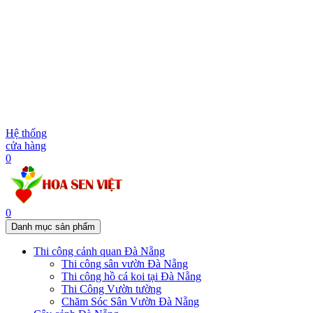
Hệ thống
cửa hàng
0
0
Danh mục sản phẩm
Thi công cảnh quan Đà Nẵng
Thi công sân vườn Đà Nẵng
Thi công hồ cá koi tại Đà Nẵng
Thi Công Vườn tường
Chăm Sóc Sân Vườn Đà Nẵng