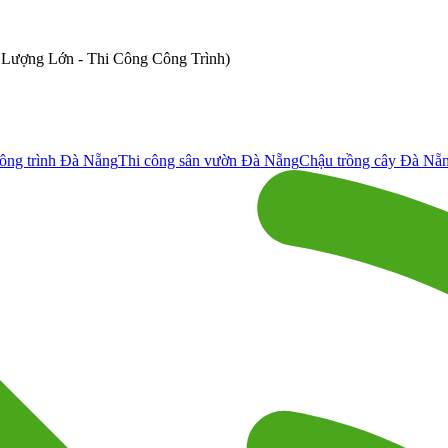
ố Lượng Lớn - Thi Công Công Trình)
ông trình Đà Nẵng
Thi công sân vườn Đà Nẵng
Chậu trồng cây Đà Nẵ