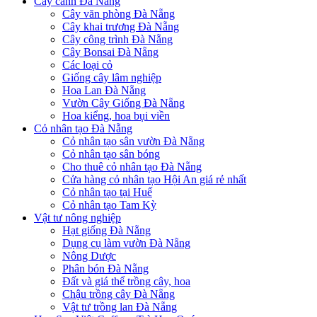
Cây cảnh Đà Nẵng
Cây văn phòng Đà Nẵng
Cây khai trương Đà Nẵng
Cây công trình Đà Nẵng
Cây Bonsai Đà Nẵng
Các loại cỏ
Giống cây lâm nghiệp
Hoa Lan Đà Nẵng
Vườn Cây Giống Đà Nẵng
Hoa kiểng, hoa bụi viền
Cỏ nhân tạo Đà Nẵng
Cỏ nhân tạo sân vườn Đà Nẵng
Cỏ nhân tạo sân bóng
Cho thuê cỏ nhân tạo Đà Nẵng
Cửa hàng cỏ nhân tạo Hội An giá rẻ nhất
Cỏ nhân tạo tại Huế
Cỏ nhân tạo Tam Kỳ
Vật tư nông nghiệp
Hạt giống Đà Nẵng
Dụng cụ làm vườn Đà Nẵng
Nông Dược
Phân bón Đà Nẵng
Đất và giá thể trồng cây, hoa
Chậu trồng cây Đà Nẵng
Vật tư trồng lan Đà Nẵng