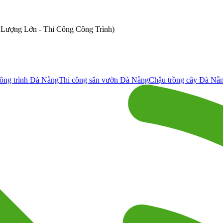
ố Lượng Lớn - Thi Công Công Trình)
ông trình Đà Nẵng
Thi công sân vườn Đà Nẵng
Chậu trồng cây Đà Nẵ