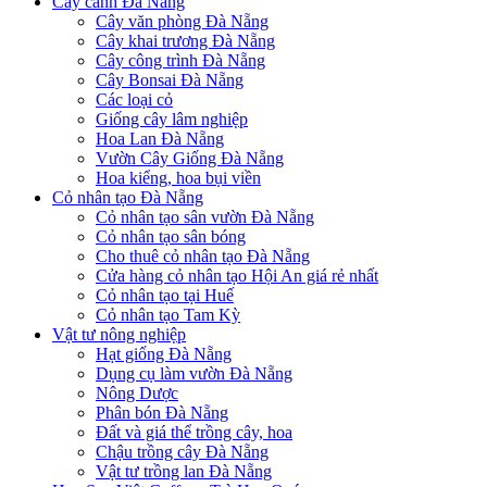
Cây cảnh Đà Nẵng
Cây văn phòng Đà Nẵng
Cây khai trương Đà Nẵng
Cây công trình Đà Nẵng
Cây Bonsai Đà Nẵng
Các loại cỏ
Giống cây lâm nghiệp
Hoa Lan Đà Nẵng
Vườn Cây Giống Đà Nẵng
Hoa kiểng, hoa bụi viền
Cỏ nhân tạo Đà Nẵng
Cỏ nhân tạo sân vườn Đà Nẵng
Cỏ nhân tạo sân bóng
Cho thuê cỏ nhân tạo Đà Nẵng
Cửa hàng cỏ nhân tạo Hội An giá rẻ nhất
Cỏ nhân tạo tại Huế
Cỏ nhân tạo Tam Kỳ
Vật tư nông nghiệp
Hạt giống Đà Nẵng
Dụng cụ làm vườn Đà Nẵng
Nông Dược
Phân bón Đà Nẵng
Đất và giá thể trồng cây, hoa
Chậu trồng cây Đà Nẵng
Vật tư trồng lan Đà Nẵng