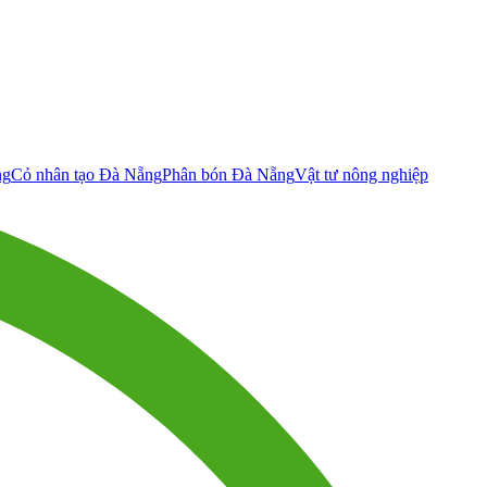
ng
Cỏ nhân tạo Đà Nẵng
Phân bón Đà Nẵng
Vật tư nông nghiệp