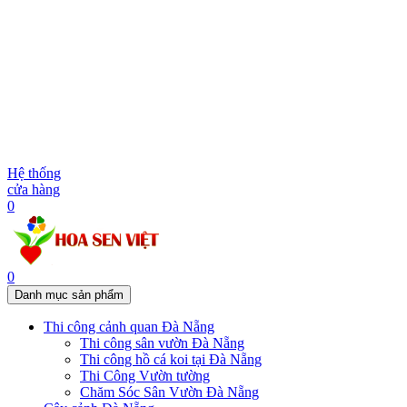
Hệ thống
cửa hàng
0
0
Danh mục sản phẩm
Thi công cảnh quan Đà Nẵng
Thi công sân vườn Đà Nẵng
Thi công hồ cá koi tại Đà Nẵng
Thi Công Vườn tường
Chăm Sóc Sân Vườn Đà Nẵng