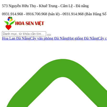
573 Nguyễn Hữu Thọ - Khuê Trung - Cẩm Lệ - Đà nẵng
0931.914.968 - 0916.700.968 (bán lẻ) - 0931.914.968 (Bán Hàng S
Hoa Lan Đà Nẵng
Cây văn phòng Đà Nẵng
Hạt giống Đà Nẵng
Cây c