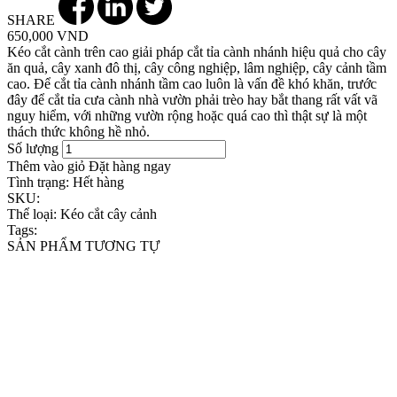
SHARE
650,000 VND
Kéo cắt cành trên cao giải pháp cắt tỉa cành nhánh hiệu quả cho cây
ăn quả, cây xanh đô thị, cây công nghiệp, lâm nghiệp, cây cảnh tầm
cao. Để cắt tỉa cành nhánh tầm cao luôn là vấn đề khó khăn, trước
đây để cắt tỉa cưa cành nhà vườn phải trèo hay bắt thang rất vất vã
nguy hiểm, với những vườn rộng hoặc quá cao thì thật sự là một
thách thức không hề nhỏ.
Số lượng
Thêm vào giỏ
Đặt hàng ngay
Tình trạng:
Hết hàng
SKU:
Thể loại:
Kéo cắt cây cảnh
Tags:
SẢN PHẨM TƯƠNG TỰ