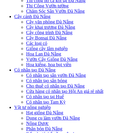
Thi công hồ cá koi tại Đà Nẵng
Thi Công Vườn tường
Chăm Sóc Sân Vườn Đà Nẵng
Cây cảnh Đà Nẵng
Cây văn phòng Đà Nẵng
Cây khai trương Đà Nẵng
Cây công trình Đà Nẵng
Cây Bonsai Đà Nẵng
Các loại cỏ
Giống cây lâm nghiệp
Hoa Lan Đà Nẵng
Vườn Cây Giống Đà Nẵng
Hoa kiểng, hoa bụi viền
Cỏ nhân tạo Đà Nẵng
Cỏ nhân tạo sân vườn Đà Nẵng
Cỏ nhân tạo sân bóng
Cho thuê cỏ nhân tạo Đà Nẵng
Cửa hàng cỏ nhân tạo Hội An giá rẻ nhất
Cỏ nhân tạo tại Huế
Cỏ nhân tạo Tam Kỳ
Vật tư nông nghiệp
Hạt giống Đà Nẵng
Dụng cụ làm vườn Đà Nẵng
Nông Dược
Phân bón Đà Nẵng