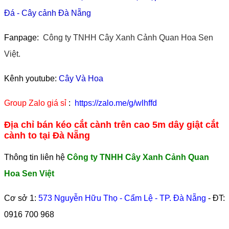
Đá
-
Cây cảnh Đà Nẵng
Fanpage:
Công ty TNHH Cây Xanh Cảnh Quan Hoa Sen
Việt.
Kênh youtube:
Cây Và Hoa
Group Zalo giá sỉ
:
https://zalo.me/g/wlhffd
Địa chỉ bán kéo cắt cành trên cao 5m dây giật cắt
cành to tại Đà Nẵng
Thông tin liên hệ
Công ty TNHH Cây Xanh Cảnh Quan
Hoa Sen Việt
Cơ sở 1:
573 Nguyễn Hữu Thọ - Cẩm Lệ - TP. Đà Nẵng
- ĐT:
0916 700 968