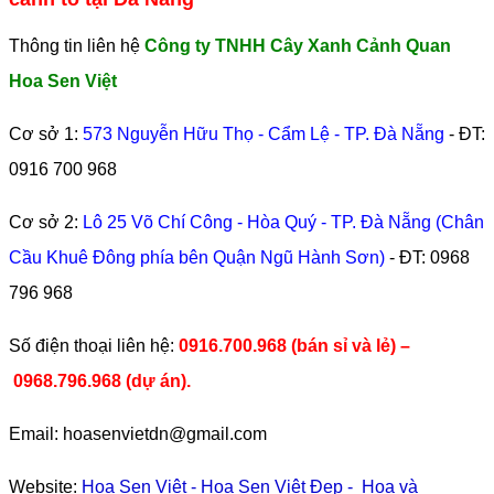
Thông tin liên hệ
Công ty TNHH Cây Xanh Cảnh Quan
Hoa Sen Việt
Cơ sở 1:
573 Nguyễn Hữu Thọ - Cẩm Lệ - TP. Đà Nẵng
- ĐT:
0916 700 968
Cơ sở 2:
Lô 25 Võ Chí Công - Hòa Quý - TP. Đà Nẵng (Chân
Cầu Khuê Đông phía bên Quận Ngũ Hành Sơn)
- ĐT:
0968
796 968
​Số điện thoại liên hệ:
0916.700.968 (bán sỉ và lẻ) –
0968.796.968
(
dự án).
Email: hoasenvietdn@gmail.com
Website:
Hoa Sen Việt
-
Hoa Sen Việt Đẹp
-
Hoa và