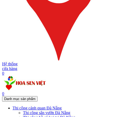
Hệ thống
cửa hàng
0
0
Danh mục sản phẩm
Thi công cảnh quan Đà Nẵng
Thi công sân vườn Đà Nẵng