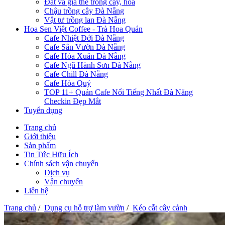
Đất và giá thể trồng cây, hoa
Chậu trồng cây Đà Nẵng
Vật tư trồng lan Đà Nẵng
Hoa Sen Việt Coffee - Trà Hoa Quán
Cafe Nhiệt Đới Đà Nẵng
Cafe Sân Vườn Đà Nẵng
Cafe Hòa Xuân Đà Nẵng
Cafe Ngũ Hành Sơn Đà Nẵng
Cafe Chill Đà Nẵng
Cafe Hòa Quý
TOP 11+ Quán Cafe Nổi Tiếng Nhất Đà Năng
Checkin Đẹp Mắt
Tuyển dụng
Trang chủ
Giới thiệu
Sản phẩm
Tin Tức Hữu Ích
Chính sách vận chuyển
Dịch vụ
Vận chuyển
Liên hệ
Trang chủ
/
Dụng cụ hỗ trợ làm vườn
/
Kéo cắt cây cảnh