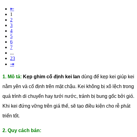
⇤
1
2
3
4
5
6
7
...
23
⇥
1. Mô tả:
Kẹp ghim cố định kei lan
dùng để kẹp kei giúp kei
nằm yên và cố định trên mặt chậu. Kei không bị xô lệch trong
quá trình di chuyển hay tưới nước, tránh bị bung gốc bởi gió.
Khi kei đứng vững trên giá thể, sẽ tạo điều kiện cho rễ phát
triển tốt.
2. Quy cách bán: