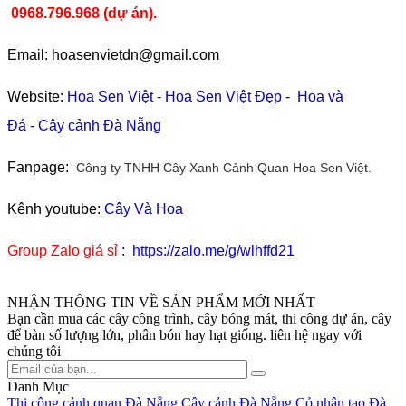
0968.796.968
(
dự án).
Email: hoasenvietdn@gmail.com
Website:
Hoa Sen Việt
-
Hoa Sen Việt Đẹp
-
Hoa và
Đá
-
Cây cảnh Đà Nẵng
Fanpage:
Công ty TNHH Cây Xanh Cảnh Quan Hoa Sen Việt.
Kênh youtube:
Cây Và Hoa
Group Zalo giá sỉ
:
https://zalo.me/g/wlhffd21
NHẬN THÔNG TIN VỀ SẢN PHẨM MỚI NHẤT
Bạn cần mua các cây công trình, cây bóng mát, thi công dự án, cây
để bàn số lượng lớn, phân bón hay hạt giống. liên hệ ngay với
chúng tôi
Danh Mục
Thi công cảnh quan Đà Nẵng
Cây cảnh Đà Nẵng
Cỏ nhân tạo Đà