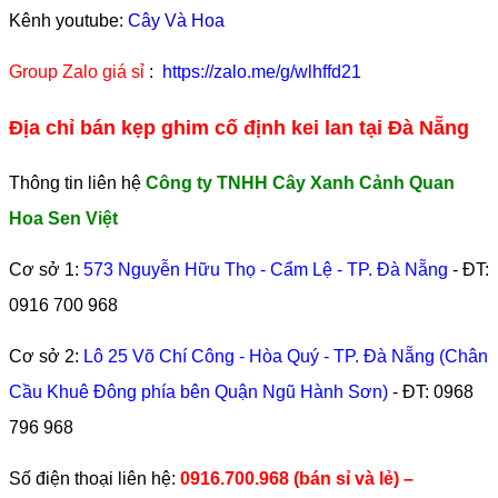
Kênh youtube:
Cây Và Hoa
Group Zalo giá sỉ
:
https://zalo.me/g/wlhffd21
Địa chỉ bán kẹp ghim cố định kei lan tại Đà Nẵng
Thông tin liên hệ
Công ty TNHH Cây Xanh Cảnh Quan
Hoa Sen Việt
Cơ sở 1:
573 Nguyễn Hữu Thọ - Cẩm Lệ - TP. Đà Nẵng
- ĐT:
0916 700 968
Cơ sở 2:
Lô 25 Võ Chí Công - Hòa Quý - TP. Đà Nẵng (Chân
Cầu Khuê Đông phía bên Quận Ngũ Hành Sơn)
- ĐT:
0968
796 968
​Số điện thoại liên hệ:
0916.700.968 (bán sỉ và lẻ) –