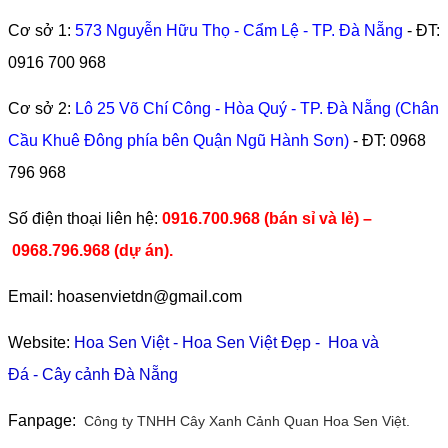
Cơ sở 1:
573 Nguyễn Hữu Thọ - Cẩm Lệ - TP. Đà Nẵng
- ĐT:
0916 700 968
Cơ sở 2:
Lô 25 Võ Chí Công - Hòa Quý - TP. Đà Nẵng (Chân
Cầu Khuê Đông phía bên Quận Ngũ Hành Sơn)
- ĐT:
0968
796 968
​Số điện thoại liên hệ:
0916.700.968 (bán sỉ và lẻ) –
0968.796.968
(
dự án).
Email: hoasenvietdn@gmail.com
Website:
Hoa Sen Việt
-
Hoa Sen Việt Đẹp
-
Hoa và
Đá
-
Cây cảnh Đà Nẵng
Fanpage:
Công ty TNHH Cây Xanh Cảnh Quan Hoa Sen Việt.