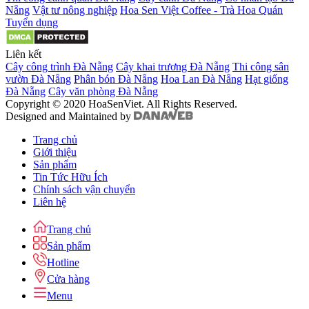
Nẵng
Vật tư nông nghiệp
Hoa Sen Việt Coffee - Trà Hoa Quán
Tuyển dụng
Liên kết
Cây công trình Đà Nẵng
Cây khai trương Đà Nẵng
Thi công sân
vườn Đà Nẵng
Phân bón Đà Nẵng
Hoa Lan Đà Nẵng
Hạt giống
Đà Nẵng
Cây văn phòng Đà Nẵng
Copyright © 2020 HoaSenViet. All Rights Reserved.
Designed and Maintained by
Trang chủ
Giới thiệu
Sản phẩm
Tin Tức Hữu Ích
Chính sách vận chuyển
Liên hệ
Trang chủ
Sản phẩm
Hotline
Cửa hàng
Menu