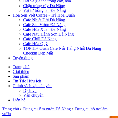
Đất và giá thể trồng cây, hoa
Chậu trồng cây Đà Nẵng
Vật tư trồng lan Đà Nẵng
Hoa Sen Việt Coffee - Trà Hoa Quán
Cafe Nhiệt Đới Đà Nẵng
Cafe Sân Vườn Đà Nẵng
Cafe Hòa Xuân Đà Nẵng
Cafe Ngũ Hành Sơn Đà Nẵng
Cafe Chill Đà Nẵng
Cafe Hòa Quý
TOP 11+ Quán Cafe Nổi Tiếng Nhất Đà Năng
Checkin Đẹp Mắt
Tuyển dụng
Trang chủ
Giới thiệu
Sản phẩm
Tin Tức Hữu Ích
Chính sách vận chuyển
Dịch vụ
Vận chuyển
Liên hệ
Trang chủ
/
Dụng cụ làm vườn Đà Nẵng
/
Dụng cụ hỗ trợ làm
vườn