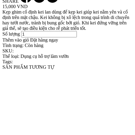
SHARE
15,000 VND
Kẹp ghim cố định kei lan dùng để kẹp kei giúp kei nằm yên và cố
định trên mặt chậu. Kei không bị xô lệch trong quá trình di chuyển
hay tưới nước, tránh bị bung gốc bởi gió. Khi kei đứng vững trên
giá thể, sẽ tạo điều kiện cho rễ phát triển tốt.
Số lượng
Thêm vào giỏ
Đặt hàng ngay
Tình trạng:
Còn hàng
SKU:
Thể loại:
Dụng cụ hỗ trợ làm vườn
Tags:
SẢN PHẨM TƯƠNG TỰ