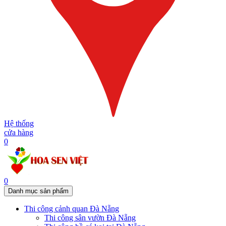
Hệ thống
cửa hàng
0
0
Danh mục sản phẩm
Thi công cảnh quan Đà Nẵng
Thi công sân vườn Đà Nẵng