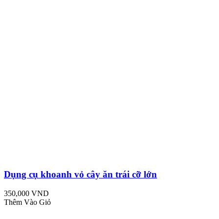
Dụng cụ khoanh vỏ cây ăn trái cỡ lớn
350,000 VND
Thêm Vào Giỏ