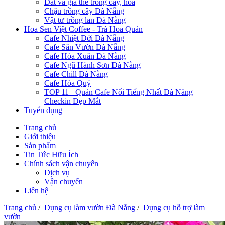
Đất và giá thể trồng cây, hoa
Chậu trồng cây Đà Nẵng
Vật tư trồng lan Đà Nẵng
Hoa Sen Việt Coffee - Trà Hoa Quán
Cafe Nhiệt Đới Đà Nẵng
Cafe Sân Vườn Đà Nẵng
Cafe Hòa Xuân Đà Nẵng
Cafe Ngũ Hành Sơn Đà Nẵng
Cafe Chill Đà Nẵng
Cafe Hòa Quý
TOP 11+ Quán Cafe Nổi Tiếng Nhất Đà Năng
Checkin Đẹp Mắt
Tuyển dụng
Trang chủ
Giới thiệu
Sản phẩm
Tin Tức Hữu Ích
Chính sách vận chuyển
Dịch vụ
Vận chuyển
Liên hệ
Trang chủ
/
Dụng cụ làm vườn Đà Nẵng
/
Dụng cụ hỗ trợ làm
vườn