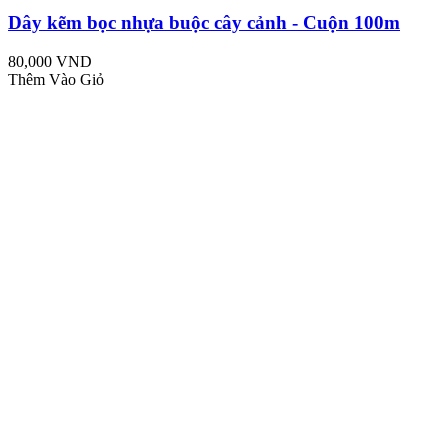
Dây kẽm bọc nhựa buộc cây cảnh - Cuộn 100m
80,000 VND
Thêm Vào Giỏ