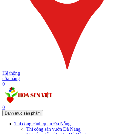
Hệ thống
cửa hàng
0
0
Danh mục sản phẩm
Thi công cảnh quan Đà Nẵng
Thi công sân vườn Đà Nẵng