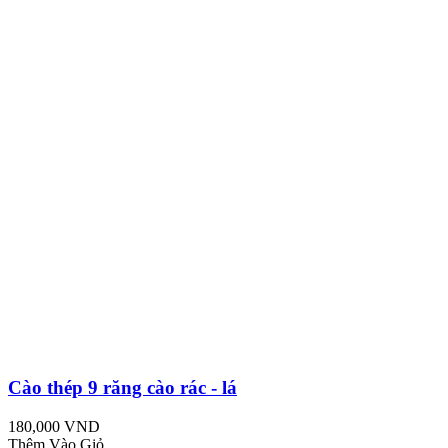
Cào thép 9 răng cào rác - lá
180,000 VND
Thêm Vào Giỏ