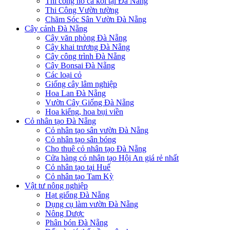
Thi công hồ cá koi tại Đà Nẵng
Thi Công Vườn tường
Chăm Sóc Sân Vườn Đà Nẵng
Cây cảnh Đà Nẵng
Cây văn phòng Đà Nẵng
Cây khai trương Đà Nẵng
Cây công trình Đà Nẵng
Cây Bonsai Đà Nẵng
Các loại cỏ
Giống cây lâm nghiệp
Hoa Lan Đà Nẵng
Vườn Cây Giống Đà Nẵng
Hoa kiểng, hoa bụi viền
Cỏ nhân tạo Đà Nẵng
Cỏ nhân tạo sân vườn Đà Nẵng
Cỏ nhân tạo sân bóng
Cho thuê cỏ nhân tạo Đà Nẵng
Cửa hàng cỏ nhân tạo Hội An giá rẻ nhất
Cỏ nhân tạo tại Huế
Cỏ nhân tạo Tam Kỳ
Vật tư nông nghiệp
Hạt giống Đà Nẵng
Dụng cụ làm vườn Đà Nẵng
Nông Dược
Phân bón Đà Nẵng