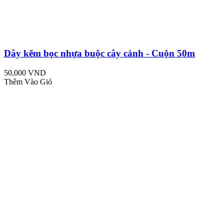
Dây kẽm bọc nhựa buộc cây cảnh - Cuộn 50m
50,000 VND
Thêm Vào Giỏ