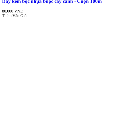
Dây kẽm bọc nhựa buộc cây cảnh - Cuộn 100m
80,000 VND
Thêm Vào Giỏ