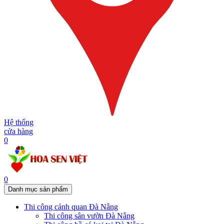
Hệ thống
cửa hàng
0
0
Danh mục sản phẩm
Thi công cảnh quan Đà Nẵng
Thi công sân vườn Đà Nẵng