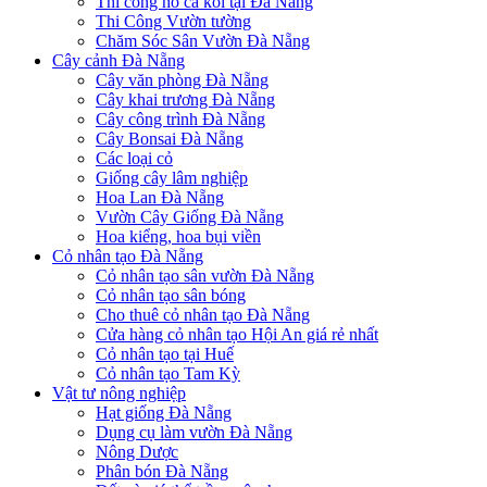
Thi công hồ cá koi tại Đà Nẵng
Thi Công Vườn tường
Chăm Sóc Sân Vườn Đà Nẵng
Cây cảnh Đà Nẵng
Cây văn phòng Đà Nẵng
Cây khai trương Đà Nẵng
Cây công trình Đà Nẵng
Cây Bonsai Đà Nẵng
Các loại cỏ
Giống cây lâm nghiệp
Hoa Lan Đà Nẵng
Vườn Cây Giống Đà Nẵng
Hoa kiểng, hoa bụi viền
Cỏ nhân tạo Đà Nẵng
Cỏ nhân tạo sân vườn Đà Nẵng
Cỏ nhân tạo sân bóng
Cho thuê cỏ nhân tạo Đà Nẵng
Cửa hàng cỏ nhân tạo Hội An giá rẻ nhất
Cỏ nhân tạo tại Huế
Cỏ nhân tạo Tam Kỳ
Vật tư nông nghiệp
Hạt giống Đà Nẵng
Dụng cụ làm vườn Đà Nẵng
Nông Dược
Phân bón Đà Nẵng