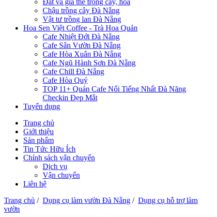
Đất và giá thể trồng cây, hoa
Chậu trồng cây Đà Nẵng
Vật tư trồng lan Đà Nẵng
Hoa Sen Việt Coffee - Trà Hoa Quán
Cafe Nhiệt Đới Đà Nẵng
Cafe Sân Vườn Đà Nẵng
Cafe Hòa Xuân Đà Nẵng
Cafe Ngũ Hành Sơn Đà Nẵng
Cafe Chill Đà Nẵng
Cafe Hòa Quý
TOP 11+ Quán Cafe Nổi Tiếng Nhất Đà Năng
Checkin Đẹp Mắt
Tuyển dụng
Trang chủ
Giới thiệu
Sản phẩm
Tin Tức Hữu Ích
Chính sách vận chuyển
Dịch vụ
Vận chuyển
Liên hệ
Trang chủ
/
Dụng cụ làm vườn Đà Nẵng
/
Dụng cụ hỗ trợ làm
vườn