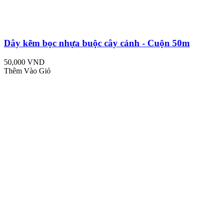
Dây kẽm bọc nhựa buộc cây cảnh - Cuộn 50m
50,000 VND
Thêm Vào Giỏ