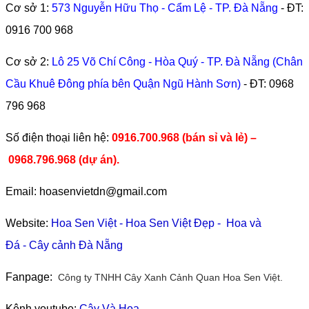
Cơ sở 1:
573 Nguyễn Hữu Thọ - Cẩm Lệ - TP. Đà Nẵng
- ĐT:
0916 700 968
Cơ sở 2:
Lô 25 Võ Chí Công - Hòa Quý - TP. Đà Nẵng (Chân
Cầu Khuê Đông phía bên Quận Ngũ Hành Sơn)
- ĐT:
0968
796 968
​Số điện thoại liên hệ:
0916.700.968 (bán sỉ và lẻ) –
0968.796.968
(
dự án).
Email: hoasenvietdn@gmail.com
Website:
Hoa Sen Việt
-
Hoa Sen Việt Đẹp
-
Hoa và
Đá
-
Cây cảnh Đà Nẵng
Fanpage:
Công ty TNHH Cây Xanh Cảnh Quan Hoa Sen Việt.
Kênh youtube:
Cây Và Hoa