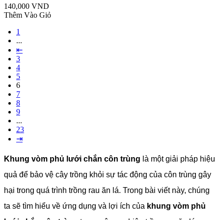
140,000 VND
Thêm Vào Giỏ
1
...
⇤
3
4
5
6
7
8
9
...
23
⇥
Khung vòm phủ lưới chắn côn trùng
là một giải pháp hiệu
quả để bảo vệ cây trồng khỏi sự tác động của côn trùng gây
hại trong quá trình trồng rau ăn lá. Trong bài viết này, chúng
ta sẽ tìm hiểu về ứng dụng và lợi ích của
khung vòm phủ