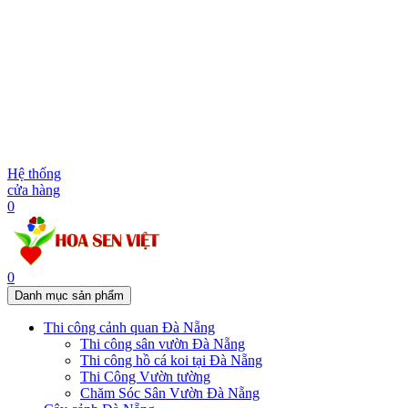
Hệ thống
cửa hàng
0
0
Danh mục sản phẩm
Thi công cảnh quan Đà Nẵng
Thi công sân vườn Đà Nẵng
Thi công hồ cá koi tại Đà Nẵng
Thi Công Vườn tường
Chăm Sóc Sân Vườn Đà Nẵng