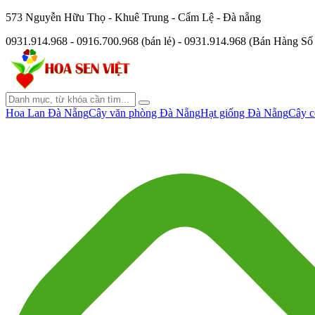
573 Nguyễn Hữu Thọ - Khuê Trung - Cẩm Lệ - Đà nẵng
0931.914.968 - 0916.700.968 (bán lẻ) - 0931.914.968 (Bán Hàng S
Hoa Lan Đà Nẵng
Cây văn phòng Đà Nẵng
Hạt giống Đà Nẵng
Cây c