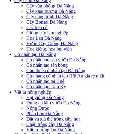
Cây cảnh Đà Nẵng
Cây văn phòng Đà Nẵng
Cây khai trương Đà Nẵng
Cây công trình Đà Nẵng
Cây Bonsai Đà Nẵng
Các loại cỏ
Giống cây lâm nghiệp
Hoa Lan Đà Nẵng
Vườn Cây Giống Đà Nẵng
Hoa kiểng, hoa bụi viền
Cỏ nhân tạo Đà Nẵng
Cỏ nhân tạo sân vườn Đà Nẵng
Cỏ nhân tạo sân bóng
Cho thuê cỏ nhân tạo Đà Nẵng
Cửa hàng cỏ nhân tạo Hội An giá rẻ nhất
Cỏ nhân tạo tại Huế
Cỏ nhân tạo Tam Kỳ
Vật tư nông nghiệp
Hạt giống Đà Nẵng
Dụng cụ làm vườn Đà Nẵng
Nông Dược
Phân bón Đà Nẵng
Đất và giá thể trồng cây, hoa
Chậu trồng cây Đà Nẵng
Vật tư trồng lan Đà Nẵng