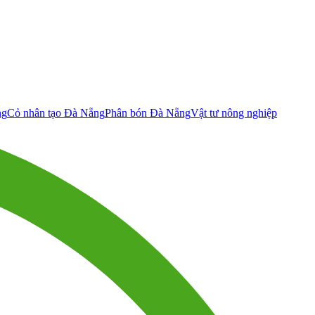
ng
Cỏ nhân tạo Đà Nẵng
Phân bón Đà Nẵng
Vật tư nông nghiệp