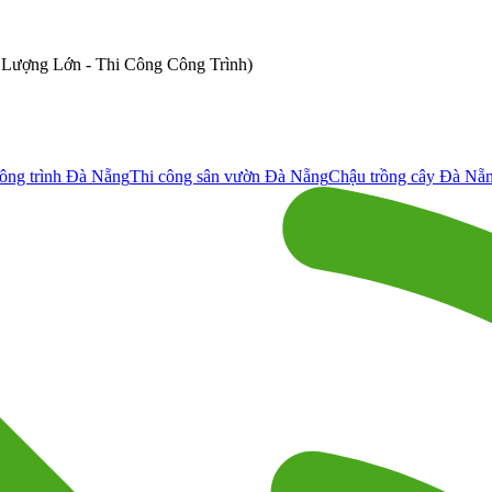
ố Lượng Lớn - Thi Công Công Trình)
ông trình Đà Nẵng
Thi công sân vườn Đà Nẵng
Chậu trồng cây Đà Nẵ