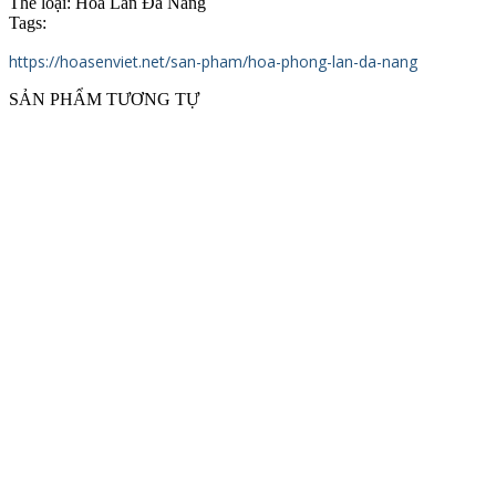
Thể loại:
Hoa Lan Đà Nẵng
Tags:
https://hoasenviet.net/san-pham/hoa-phong-lan-da-nang
SẢN PHẨM TƯƠNG TỰ