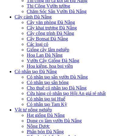
Thi công hồ cá koi tại Đà Nẵng
Thi Công Vườn tường
Chăm Sóc Sân Vườn Đà Nẵng
Cây cảnh Đà Nẵng
Cây văn phòng Đà Nẵng
Cây khai trương Đà Nẵng
Cây công trình Đà Nẵng
Cây Bonsai Đà Nẵng
Các loại cỏ
Giống cây lâm nghiệp
Hoa Lan Đà Nẵng
Vườn Cây Giống Đà Nẵng
Hoa kiểng, hoa bụi viền
Cỏ nhân tạo Đà Nẵng
Cỏ nhân tạo sân vườn Đà Nẵng
Cỏ nhân tạo sân bóng
Cho thuê cỏ nhân tạo Đà Nẵng
Cửa hàng cỏ nhân tạo Hội An giá rẻ nhất
Cỏ nhân tạo tại Huế
Cỏ nhân tạo Tam Kỳ
Vật tư nông nghiệp
Hạt giống Đà Nẵng
Dụng cụ làm vườn Đà Nẵng
Nông Dược
Phân bón Đà Nẵng