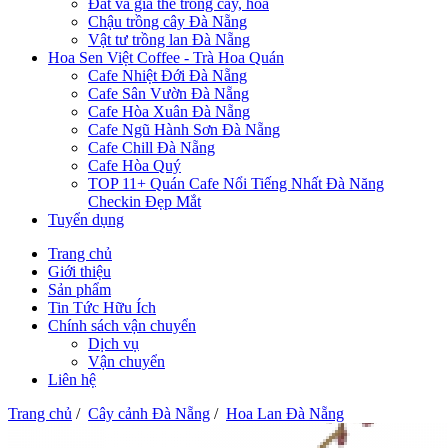
Đất và giá thể trồng cây, hoa
Chậu trồng cây Đà Nẵng
Vật tư trồng lan Đà Nẵng
Hoa Sen Việt Coffee - Trà Hoa Quán
Cafe Nhiệt Đới Đà Nẵng
Cafe Sân Vườn Đà Nẵng
Cafe Hòa Xuân Đà Nẵng
Cafe Ngũ Hành Sơn Đà Nẵng
Cafe Chill Đà Nẵng
Cafe Hòa Quý
TOP 11+ Quán Cafe Nổi Tiếng Nhất Đà Năng
Checkin Đẹp Mắt
Tuyển dụng
Trang chủ
Giới thiệu
Sản phẩm
Tin Tức Hữu Ích
Chính sách vận chuyển
Dịch vụ
Vận chuyển
Liên hệ
Trang chủ
/
Cây cảnh Đà Nẵng
/
Hoa Lan Đà Nẵng