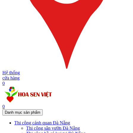
Hệ thống
cửa hàng
0
0
Danh mục sản phẩm
Thi công cảnh quan Đà Nẵng
Thi công sân vườn Đà Nẵng