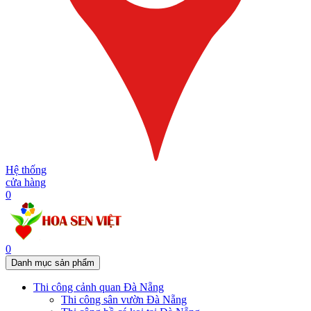
Hệ thống
cửa hàng
0
0
Danh mục sản phẩm
Thi công cảnh quan Đà Nẵng
Thi công sân vườn Đà Nẵng