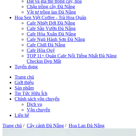
Đất và giá thể trồng cây, hoa
Chậu trồng cây Đà Nẵng
Vật tư trồng lan Đà Nẵng
Hoa Sen Việt Coffee - Trà Hoa Quán
Cafe Nhiệt Đới Đà Nẵng
Cafe Sân Vườn Đà Nẵng
Cafe Hòa Xuân Đà Nẵng
Cafe Ngũ Hành Sơn Đà Nẵng
Cafe Chill Đà Nẵng
Cafe Hòa Quý
TOP 11+ Quán Cafe Nổi Tiếng Nhất Đà Năng
Checkin Đẹp Mắt
Tuyển dụng
Trang chủ
Giới thiệu
Sản phẩm
Tin Tức Hữu Ích
Chính sách vận chuyển
Dịch vụ
Vận chuyển
Liên hệ
Trang chủ
/
Cây cảnh Đà Nẵng
/
Hoa Lan Đà Nẵng