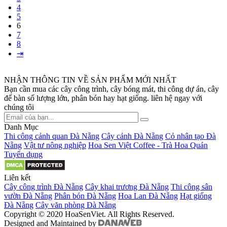
4
5
6
7
8
⇥
NHẬN THÔNG TIN VỀ SẢN PHẨM MỚI NHẤT
Bạn cần mua các cây công trình, cây bóng mát, thi công dự án, cây
để bàn số lượng lớn, phân bón hay hạt giống. liên hệ ngay với
chúng tôi
Danh Mục
Thi công cảnh quan Đà Nẵng
Cây cảnh Đà Nẵng
Cỏ nhân tạo Đà
Nẵng
Vật tư nông nghiệp
Hoa Sen Việt Coffee - Trà Hoa Quán
Tuyển dụng
Liên kết
Cây công trình Đà Nẵng
Cây khai trương Đà Nẵng
Thi công sân
vườn Đà Nẵng
Phân bón Đà Nẵng
Hoa Lan Đà Nẵng
Hạt giống
Đà Nẵng
Cây văn phòng Đà Nẵng
Copyright © 2020 HoaSenViet. All Rights Reserved.
Designed and Maintained by