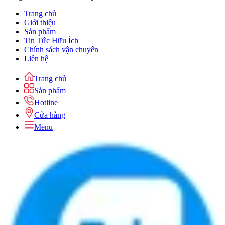
Trang chủ
Giới thiệu
Sản phẩm
Tin Tức Hữu Ích
Chính sách vận chuyển
Liên hệ
Trang chủ
Sản phẩm
Hotline
Cửa hàng
Menu