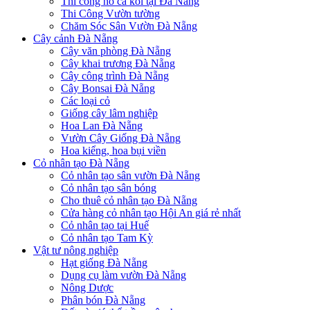
Thi công hồ cá koi tại Đà Nẵng
Thi Công Vườn tường
Chăm Sóc Sân Vườn Đà Nẵng
Cây cảnh Đà Nẵng
Cây văn phòng Đà Nẵng
Cây khai trương Đà Nẵng
Cây công trình Đà Nẵng
Cây Bonsai Đà Nẵng
Các loại cỏ
Giống cây lâm nghiệp
Hoa Lan Đà Nẵng
Vườn Cây Giống Đà Nẵng
Hoa kiểng, hoa bụi viền
Cỏ nhân tạo Đà Nẵng
Cỏ nhân tạo sân vườn Đà Nẵng
Cỏ nhân tạo sân bóng
Cho thuê cỏ nhân tạo Đà Nẵng
Cửa hàng cỏ nhân tạo Hội An giá rẻ nhất
Cỏ nhân tạo tại Huế
Cỏ nhân tạo Tam Kỳ
Vật tư nông nghiệp
Hạt giống Đà Nẵng
Dụng cụ làm vườn Đà Nẵng
Nông Dược
Phân bón Đà Nẵng