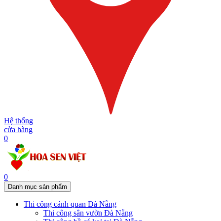
Hệ thống
cửa hàng
0
0
Danh mục sản phẩm
Thi công cảnh quan Đà Nẵng
Thi công sân vườn Đà Nẵng