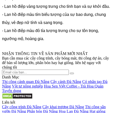
- Lan hồ điệp vàng tượng trưng cho tình bạn và sự khởi đầu.
- Lan hồ điệp màu tím biểu tượng của sự bao dung, chung
thủy, vẻ đẹp nữ tính và sang trọng.
- Lan hồ điệp màu đỏ tía tượng trưng cho sự tôn trọng,
ngưỡng mộ, hoàng gia.
NHẬN THÔNG TIN VỀ SẢN PHẨM MỚI NHẤT
Bạn cần mua các cây công trình, cây bóng mát, thi công dự án, cây
để bàn số lượng lớn, phân bón hay hạt giống. liên hệ ngay với
chúng tôi
Danh Mục
Thi công cảnh quan Đà Nẵng
Cây cảnh Đà Nẵng
Cỏ nhân tạo Đà
Nẵng
Vật tư nông nghiệp
Hoa Sen Việt Coffee - Trà Hoa Quán
Tuyển dụng
Liên kết
Cây công trình Đà Nẵng
Cây khai trương Đà Nẵng
Thi công sân
vườn Đà Nẵng
Phân bón Đà Nẵng
Hoa Lan Đà Nẵng
Hạt giống