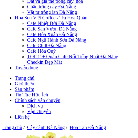
Đất và giá thể trồng cây, hoa
Chậu trồng cây Đà Nẵng
Vật tư trồng lan Đà Nẵng
Hoa Sen Việt Coffee - Trà Hoa Quán
Cafe Nhiệt Đới Đà Nẵng
Cafe Sân Vườn Đà Nẵng
Cafe Hòa Xuân Đà Nẵng
Cafe Ngũ Hành Sơn Đà Nẵng
Cafe Chill Đà Nẵng
Cafe Hòa Quý
TOP 11+ Quán Cafe Nổi Tiếng Nhất Đà Năng
Checkin Đẹp Mắt
Tuyển dụng
Trang chủ
Giới thiệu
Sản phẩm
Tin Tức Hữu Ích
Chính sách vận chuyển
Dịch vụ
Vận chuyển
Liên hệ
Trang chủ
/
Cây cảnh Đà Nẵng
/
Hoa Lan Đà Nẵng