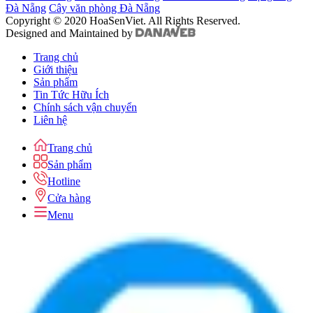
Đà Nẵng
Cây văn phòng Đà Nẵng
Copyright © 2020 HoaSenViet. All Rights Reserved.
Designed and Maintained by
Trang chủ
Giới thiệu
Sản phẩm
Tin Tức Hữu Ích
Chính sách vận chuyển
Liên hệ
Trang chủ
Sản phẩm
Hotline
Cửa hàng
Menu