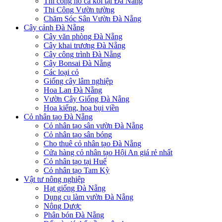
Thi công hồ cá koi tại Đà Nẵng
Thi Công Vườn tường
Chăm Sóc Sân Vườn Đà Nẵng
Cây cảnh Đà Nẵng
Cây văn phòng Đà Nẵng
Cây khai trương Đà Nẵng
Cây công trình Đà Nẵng
Cây Bonsai Đà Nẵng
Các loại cỏ
Giống cây lâm nghiệp
Hoa Lan Đà Nẵng
Vườn Cây Giống Đà Nẵng
Hoa kiểng, hoa bụi viền
Cỏ nhân tạo Đà Nẵng
Cỏ nhân tạo sân vườn Đà Nẵng
Cỏ nhân tạo sân bóng
Cho thuê cỏ nhân tạo Đà Nẵng
Cửa hàng cỏ nhân tạo Hội An giá rẻ nhất
Cỏ nhân tạo tại Huế
Cỏ nhân tạo Tam Kỳ
Vật tư nông nghiệp
Hạt giống Đà Nẵng
Dụng cụ làm vườn Đà Nẵng
Nông Dược
Phân bón Đà Nẵng