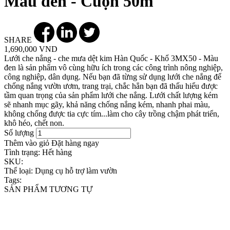
Màu đen - Cuộn 50m
SHARE
1,690,000 VND
Lưới che nắng - che mưa dệt kim Hàn Quốc - Khổ 3MX50 - Màu
đen là sản phẩm vô cùng hữu ích trong các công trình nông nghiệp,
công nghiệp, dân dụng. Nếu bạn đã từng sử dụng lưới che nắng để
chống nắng vườn ươm, trang trại, chắc hẳn bạn đã thấu hiểu được
tầm quan trọng của sản phẩm lưới che nắng. Lưới chất lượng kém
sẽ nhanh mục gãy, khả năng chống nắng kém, nhanh phai màu,
không chống được tia cực tím...làm cho cây trồng chậm phát triển,
khô héo, chết non.
Số lượng
Thêm vào giỏ
Đặt hàng ngay
Tình trạng:
Hết hàng
SKU:
Thể loại:
Dụng cụ hỗ trợ làm vườn
Tags:
SẢN PHẨM TƯƠNG TỰ