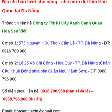
Địa chỉ bán lưới che nắng - che mưa dệt kim Hàn
Quốc tại Đà Nẵng
Thông tin liên hệ
Công ty TNHH Cây Xanh Cảnh Quan
Hoa Sen Việt
Cơ sở 1:
573 Nguyễn Hữu Thọ - Cẩm Lệ - TP. Đà Nẵng
- ĐT:
0916 700 968
Cơ sở 2:
Lô 25 Võ Chí Công - Hòa Quý - TP. Đà Nẵng (Chân
Cầu Khuê Đông phía bên Quận Ngũ Hành Sơn)
- ĐT:
0968
796 968
​Số điện thoại liên hệ:
0916.700.968 (bán sỉ và lẻ) –
0968.796.968
(
dự án).
Email: hoasenvietdn@gmail.com