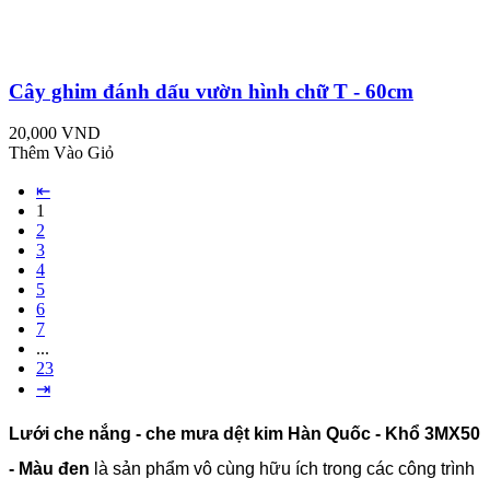
Cây ghim đánh dấu vườn hình chữ T - 60cm
20,000 VND
Thêm Vào Giỏ
⇤
1
2
3
4
5
6
7
...
23
⇥
Lưới che nắng - che mưa dệt kim Hàn Quốc - Khổ 3MX50
- Màu đen
là sản phẩm vô cùng hữu ích trong các công trình