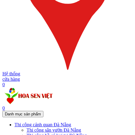
Hệ thống
cửa hàng
0
0
Danh mục sản phẩm
Thi công cảnh quan Đà Nẵng
Thi công sân vườn Đà Nẵng