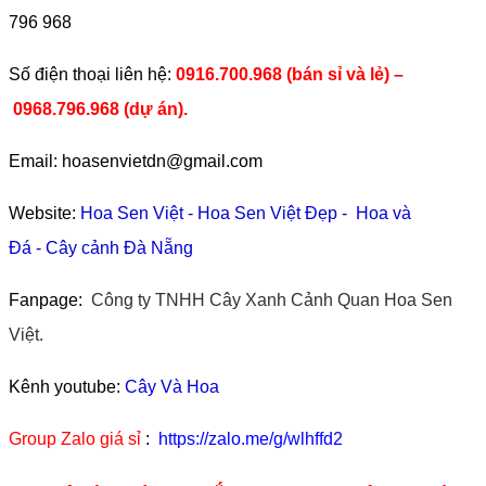
796 968
​Số điện thoại liên hệ:
0916.700.968 (bán sỉ và lẻ) –
0968.796.968
(
dự án).
Email: hoasenvietdn@gmail.com
Website:
Hoa Sen Việt
-
Hoa Sen Việt Đẹp
-
Hoa và
Đá
-
Cây cảnh Đà Nẵng
Fanpage:
Công ty TNHH Cây Xanh Cảnh Quan Hoa Sen
Việt.
Kênh youtube:
Cây Và Hoa
Group Zalo giá sỉ
:
https://zalo.me/g/wlhffd2