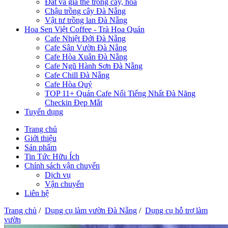
Đất và giá thể trồng cây, hoa
Chậu trồng cây Đà Nẵng
Vật tư trồng lan Đà Nẵng
Hoa Sen Việt Coffee - Trà Hoa Quán
Cafe Nhiệt Đới Đà Nẵng
Cafe Sân Vườn Đà Nẵng
Cafe Hòa Xuân Đà Nẵng
Cafe Ngũ Hành Sơn Đà Nẵng
Cafe Chill Đà Nẵng
Cafe Hòa Quý
TOP 11+ Quán Cafe Nổi Tiếng Nhất Đà Năng
Checkin Đẹp Mắt
Tuyển dụng
Trang chủ
Giới thiệu
Sản phẩm
Tin Tức Hữu Ích
Chính sách vận chuyển
Dịch vụ
Vận chuyển
Liên hệ
Trang chủ
/
Dụng cụ làm vườn Đà Nẵng
/
Dụng cụ hỗ trợ làm
vườn