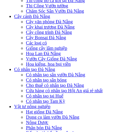
Thi công hồ cá koi tại Đà Nẵng
Thi Công Vườn tường
Chăm Sóc Sân Vườn Đà Nẵng
Cây cảnh Đà Nẵng
Cây văn phòng Đà Nẵng
Cây khai trương Đà Nẵng
Cây công trình Đà Nẵng
Cây Bonsai Đà Nẵng
Các loại cỏ
Giống cây lâm nghiệp
Hoa Lan Đà Nẵng
Vườn Cây Giống Đà Nẵng
Hoa kiểng, hoa bụi viền
Cỏ nhân tạo Đà Nẵng
Cỏ nhân tạo sân vườn Đà Nẵng
Cỏ nhân tạo sân bóng
Cho thuê cỏ nhân tạo Đà Nẵng
Cửa hàng cỏ nhân tạo Hội An giá rẻ nhất
Cỏ nhân tạo tại Huế
Cỏ nhân tạo Tam Kỳ
Vật tư nông nghiệp
Hạt giống Đà Nẵng
Dụng cụ làm vườn Đà Nẵng
Nông Dược
Phân bón Đà Nẵng