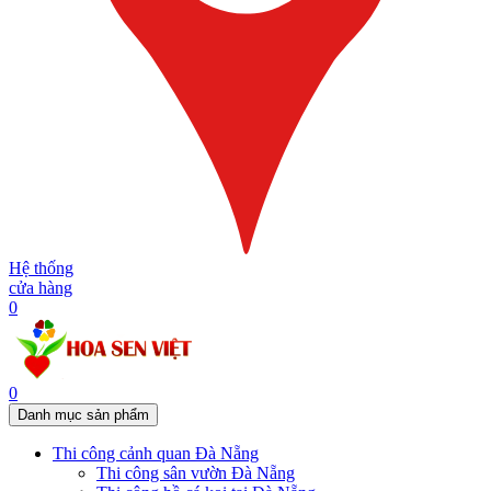
Hệ thống
cửa hàng
0
0
Danh mục sản phẩm
Thi công cảnh quan Đà Nẵng
Thi công sân vườn Đà Nẵng