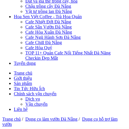
Đất và giá thể trồng cây, hoa
Chậu trồng cây Đà Nẵng
Vật tư trồng lan Đà Nẵng
Hoa Sen Việt Coffee - Trà Hoa Quán
Cafe Nhiệt Đới Đà Nẵng
Cafe Sân Vườn Đà Nẵng
Cafe Hòa Xuân Đà Nẵng
Cafe Ngũ Hành Sơn Đà Nẵng
Cafe Chill Đà Nẵng
Cafe Hòa Quý
TOP 11+ Quán Cafe Nổi Tiếng Nhất Đà Năng
Checkin Đẹp Mắt
Tuyển dụng
Trang chủ
Giới thiệu
Sản phẩm
Tin Tức Hữu Ích
Chính sách vận chuyển
Dịch vụ
Vận chuyển
Liên hệ
Trang chủ
/
Dụng cụ làm vườn Đà Nẵng
/
Dụng cụ hỗ trợ làm
vườn