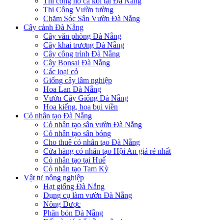
Thi công hồ cá koi tại Đà Nẵng
Thi Công Vườn tường
Chăm Sóc Sân Vườn Đà Nẵng
Cây cảnh Đà Nẵng
Cây văn phòng Đà Nẵng
Cây khai trương Đà Nẵng
Cây công trình Đà Nẵng
Cây Bonsai Đà Nẵng
Các loại cỏ
Giống cây lâm nghiệp
Hoa Lan Đà Nẵng
Vườn Cây Giống Đà Nẵng
Hoa kiểng, hoa bụi viền
Cỏ nhân tạo Đà Nẵng
Cỏ nhân tạo sân vườn Đà Nẵng
Cỏ nhân tạo sân bóng
Cho thuê cỏ nhân tạo Đà Nẵng
Cửa hàng cỏ nhân tạo Hội An giá rẻ nhất
Cỏ nhân tạo tại Huế
Cỏ nhân tạo Tam Kỳ
Vật tư nông nghiệp
Hạt giống Đà Nẵng
Dụng cụ làm vườn Đà Nẵng
Nông Dược
Phân bón Đà Nẵng