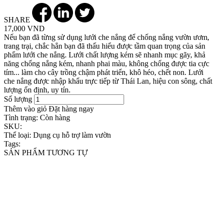
SHARE
17,000 VND
Nếu bạn đã từng sử dụng lưới che nắng để chống nắng vườn ươm,
trang trại, chắc hẳn bạn đã thấu hiểu được tầm quan trọng của sản
phẩm lưới che nắng. Lưới chất lượng kém sẽ nhanh mục gãy, khả
năng chống nắng kém, nhanh phai màu, không chống được tia cực
tím... làm cho cây trồng chậm phát triển, khô héo, chết non. Lưới
che nắng được nhập khẩu trực tiếp từ Thái Lan, hiệu con sông, chất
lượng ổn định, uy tín.
Số lượng
Thêm vào giỏ
Đặt hàng ngay
Tình trạng:
Còn hàng
SKU:
Thể loại:
Dụng cụ hỗ trợ làm vườn
Tags:
SẢN PHẨM TƯƠNG TỰ