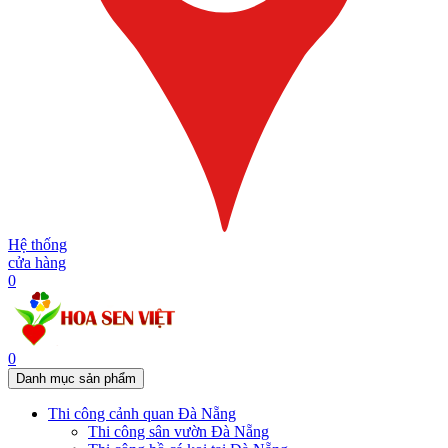
Hệ thống
cửa hàng
0
0
Danh mục sản phẩm
Thi công cảnh quan Đà Nẵng
Thi công sân vườn Đà Nẵng