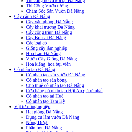
Thi công hồ cá koi tại Đà Nẵng
Thi Công Vườn tường
Chăm Sóc Sân Vườn Đà Nẵng
Cây cảnh Đà Nẵng
Cây văn phòng Đà Nẵng
Cây khai trương Đà Nẵng
Cây công trình Đà Nẵng
Cây Bonsai Đà Nẵng
Các loại cỏ
Giống cây lâm nghiệp
Hoa Lan Đà Nẵng
Vườn Cây Giống Đà Nẵng
Hoa kiểng, hoa bụi viền
Cỏ nhân tạo Đà Nẵng
Cỏ nhân tạo sân vườn Đà Nẵng
Cỏ nhân tạo sân bóng
Cho thuê cỏ nhân tạo Đà Nẵng
Cửa hàng cỏ nhân tạo Hội An giá rẻ nhất
Cỏ nhân tạo tại Huế
Cỏ nhân tạo Tam Kỳ
Vật tư nông nghiệp
Hạt giống Đà Nẵng
Dụng cụ làm vườn Đà Nẵng
Nông Dược
Phân bón Đà Nẵng