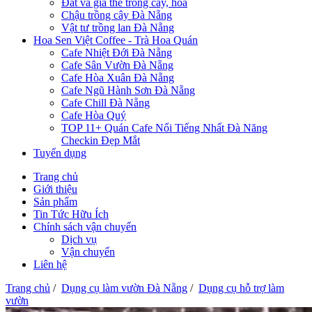
Đất và giá thể trồng cây, hoa
Chậu trồng cây Đà Nẵng
Vật tư trồng lan Đà Nẵng
Hoa Sen Việt Coffee - Trà Hoa Quán
Cafe Nhiệt Đới Đà Nẵng
Cafe Sân Vườn Đà Nẵng
Cafe Hòa Xuân Đà Nẵng
Cafe Ngũ Hành Sơn Đà Nẵng
Cafe Chill Đà Nẵng
Cafe Hòa Quý
TOP 11+ Quán Cafe Nổi Tiếng Nhất Đà Năng
Checkin Đẹp Mắt
Tuyển dụng
Trang chủ
Giới thiệu
Sản phẩm
Tin Tức Hữu Ích
Chính sách vận chuyển
Dịch vụ
Vận chuyển
Liên hệ
Trang chủ
/
Dụng cụ làm vườn Đà Nẵng
/
Dụng cụ hỗ trợ làm
vườn