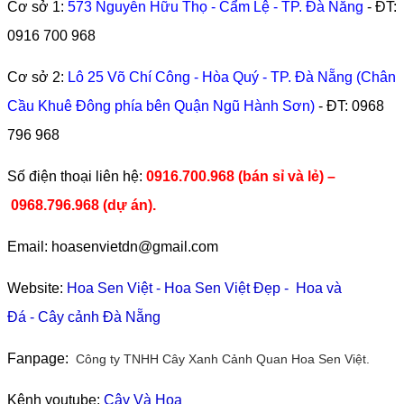
Cơ sở 1:
573 Nguyễn Hữu Thọ - Cẩm Lệ - TP. Đà Nẵng
- ĐT:
0916 700 968
Cơ sở 2:
Lô 25 Võ Chí Công - Hòa Quý - TP. Đà Nẵng (Chân
Cầu Khuê Đông phía bên Quận Ngũ Hành Sơn)
- ĐT:
0968
796 968
​Số điện thoại liên hệ:
0916.700.968 (bán sỉ và lẻ) –
0968.796.968
(
dự án).
Email: hoasenvietdn@gmail.com
Website:
Hoa Sen Việt
-
Hoa Sen Việt Đẹp
-
Hoa và
Đá
-
Cây cảnh Đà Nẵng
Fanpage:
Công ty TNHH Cây Xanh Cảnh Quan Hoa Sen Việt.
Kênh youtube:
Cây Và Hoa