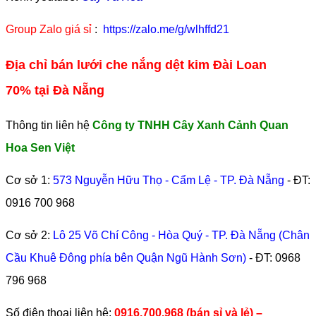
Group Zalo giá sỉ
:
https://zalo.me/g/wlhffd21
Địa chỉ bán lưới che nắng dệt kim Đài Loan
70% tại Đà Nẵng
Thông tin liên hệ
Công ty TNHH Cây Xanh Cảnh Quan
Hoa Sen Việt
Cơ sở 1:
573 Nguyễn Hữu Thọ - Cẩm Lệ - TP. Đà Nẵng
- ĐT:
0916 700 968
Cơ sở 2:
Lô 25 Võ Chí Công - Hòa Quý - TP. Đà Nẵng (Chân
Cầu Khuê Đông phía bên Quận Ngũ Hành Sơn)
- ĐT:
0968
796 968
​Số điện thoại liên hệ:
0916.700.968 (bán sỉ và lẻ) –