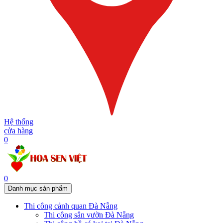
Hệ thống
cửa hàng
0
0
Danh mục sản phẩm
Thi công cảnh quan Đà Nẵng
Thi công sân vườn Đà Nẵng