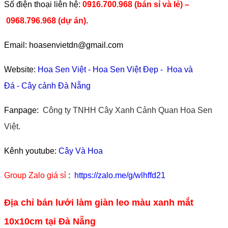
​Số điện thoại liên hệ:
0916.700.968 (bán sỉ và lẻ) –
0968.796.968
(
dự án).
Email: hoasenvietdn@gmail.com
Website:
Hoa Sen Việt
-
Hoa Sen Việt Đẹp
-
Hoa và
Đá
-
Cây cảnh Đà Nẵng
Fanpage:
Công ty TNHH Cây Xanh Cảnh Quan Hoa Sen
Việt.
Kênh youtube:
Cây Và Hoa
Group Zalo giá sỉ
:
https://zalo.me/g/wlhffd21
Địa chỉ bán lưới làm giàn leo màu xanh mắt
10x10cm tại Đà Nẵng