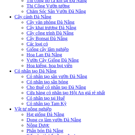
Thi công hồ cá koi tại Đà Nẵng
Thi Công Vườn tường
Chăm Sóc Sân Vườn Đà Nẵng
Cây cảnh Đà Nẵng
Cây văn phòng Đà Nẵng
Cây khai trương Đà Nẵng
Cây công trình Đà Nẵng
Cây Bonsai Đà Nẵng
Các loại cỏ
Giống cây lâm nghiệp
Hoa Lan Đà Nẵng
Vườn Cây Giống Đà Nẵng
Hoa kiểng, hoa bụi viền
Cỏ nhân tạo Đà Nẵng
Cỏ nhân tạo sân vườn Đà Nẵng
Cỏ nhân tạo sân bóng
Cho thuê cỏ nhân tạo Đà Nẵng
Cửa hàng cỏ nhân tạo Hội An giá rẻ nhất
Cỏ nhân tạo tại Huế
Cỏ nhân tạo Tam Kỳ
Vật tư nông nghiệp
Hạt giống Đà Nẵng
Dụng cụ làm vườn Đà Nẵng
Nông Dược
Phân bón Đà Nẵng