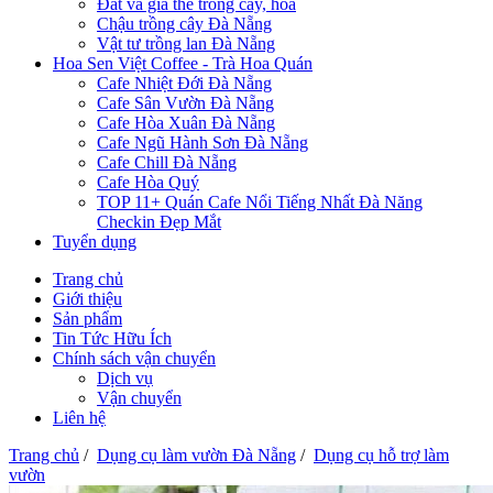
Đất và giá thể trồng cây, hoa
Chậu trồng cây Đà Nẵng
Vật tư trồng lan Đà Nẵng
Hoa Sen Việt Coffee - Trà Hoa Quán
Cafe Nhiệt Đới Đà Nẵng
Cafe Sân Vườn Đà Nẵng
Cafe Hòa Xuân Đà Nẵng
Cafe Ngũ Hành Sơn Đà Nẵng
Cafe Chill Đà Nẵng
Cafe Hòa Quý
TOP 11+ Quán Cafe Nổi Tiếng Nhất Đà Năng
Checkin Đẹp Mắt
Tuyển dụng
Trang chủ
Giới thiệu
Sản phẩm
Tin Tức Hữu Ích
Chính sách vận chuyển
Dịch vụ
Vận chuyển
Liên hệ
Trang chủ
/
Dụng cụ làm vườn Đà Nẵng
/
Dụng cụ hỗ trợ làm
vườn