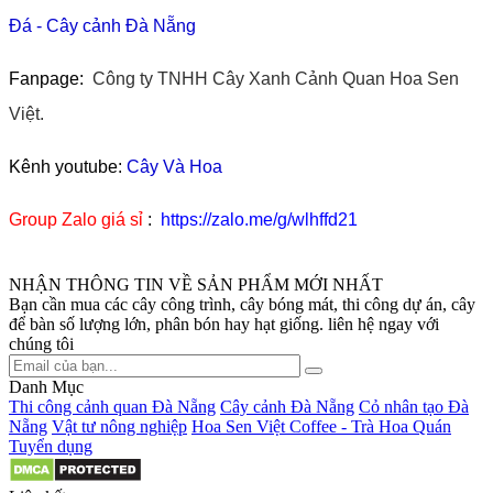
Đá
-
Cây cảnh Đà Nẵng
Fanpage:
Công ty TNHH Cây Xanh Cảnh Quan Hoa Sen
Việt.
Kênh youtube:
Cây Và Hoa
Group Zalo giá sỉ
:
https://zalo.me/g/wlhffd21
NHẬN THÔNG TIN VỀ SẢN PHẨM MỚI NHẤT
Bạn cần mua các cây công trình, cây bóng mát, thi công dự án, cây
để bàn số lượng lớn, phân bón hay hạt giống. liên hệ ngay với
chúng tôi
Danh Mục
Thi công cảnh quan Đà Nẵng
Cây cảnh Đà Nẵng
Cỏ nhân tạo Đà
Nẵng
Vật tư nông nghiệp
Hoa Sen Việt Coffee - Trà Hoa Quán
Tuyển dụng