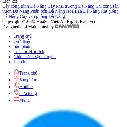
Liên kết
Cây công trình Đà Nẵng
Cây khai trương Đà Nẵng
Thi công sân
vườn Đà Nẵng
Phân bón Đà Nẵng
Hoa Lan Đà Nẵng
Hạt giống
Đà Nẵng
Cây văn phòng Đà Nẵng
Copyright © 2020 HoaSenViet. All Rights Reserved.
Designed and Maintained by
Trang chủ
Giới thiệu
Sản phẩm
Tin Tức Hữu Ích
Chính sách vận chuyển
Liên hệ
Trang chủ
Sản phẩm
Hotline
Cửa hàng
Menu