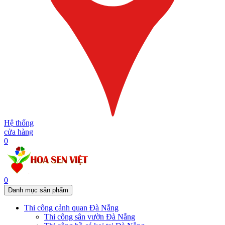
Hệ thống
cửa hàng
0
0
Danh mục sản phẩm
Thi công cảnh quan Đà Nẵng
Thi công sân vườn Đà Nẵng