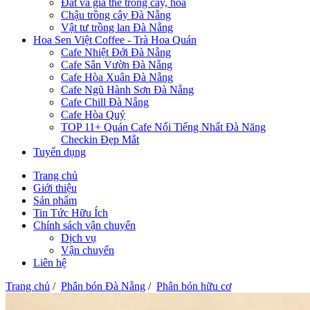
Đất và giá thể trồng cây, hoa
Chậu trồng cây Đà Nẵng
Vật tư trồng lan Đà Nẵng
Hoa Sen Việt Coffee - Trà Hoa Quán
Cafe Nhiệt Đới Đà Nẵng
Cafe Sân Vườn Đà Nẵng
Cafe Hòa Xuân Đà Nẵng
Cafe Ngũ Hành Sơn Đà Nẵng
Cafe Chill Đà Nẵng
Cafe Hòa Quý
TOP 11+ Quán Cafe Nổi Tiếng Nhất Đà Năng
Checkin Đẹp Mắt
Tuyển dụng
Trang chủ
Giới thiệu
Sản phẩm
Tin Tức Hữu Ích
Chính sách vận chuyển
Dịch vụ
Vận chuyển
Liên hệ
Trang chủ
/
Phân bón Đà Nẵng
/
Phân bón hữu cơ