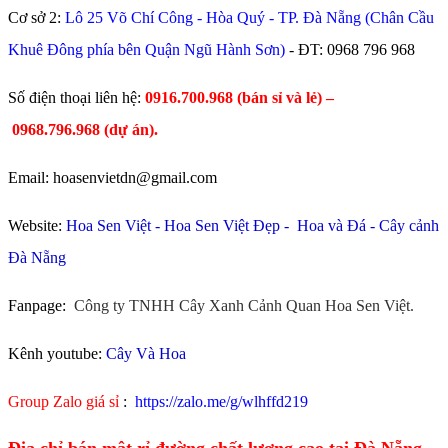
Cơ sở 2:
Lô 25 Võ Chí Công - Hòa Quý - TP. Đà Nẵng (Chân Cầu
Khuê Đông phía bên Quận Ngũ Hành Sơn)
- ĐT:
0968 796 968
​Số điện thoại liên hệ:
0916.700.968 (bán sỉ và lẻ) –
0968.796.968
(
dự án).
Email: hoasenvietdn@gmail.com
Website:
Hoa Sen Việt
-
Hoa Sen Việt Đẹp
-
Hoa và Đá
-
Cây cảnh
Đà Nẵng
Fanpage:
Công ty TNHH Cây Xanh Cảnh Quan Hoa Sen Việt.
Kênh youtube:
Cây Và Hoa
Group Zalo giá sỉ
:
https://zalo.me/g/wlhffd219
Địa chỉ bán mật rỉ đường chất lượng cao tại Đà Nẵng