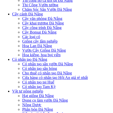
Thi công hồ cá koi tại Đà Nẵng
Thi Công Vườn tường
Chăm Sóc Sân Vườn Đà Nẵng
Cây cảnh Đà Nẵng
Cây văn phòng Đà Nẵng
Cây khai trương Đà Nẵng
Cây công trình Đà Nẵng
Cây Bonsai Đà Nẵng
Các loại cỏ
Giống cây lâm nghiệp
Hoa Lan Đà Nẵng
Vườn Cây Giống Đà Nẵng
Hoa kiểng, hoa bụi viền
Cỏ nhân tạo Đà Nẵng
Cỏ nhân tạo sân vườn Đà Nẵng
Cỏ nhân tạo sân bóng
Cho thuê cỏ nhân tạo Đà Nẵng
Cửa hàng cỏ nhân tạo Hội An giá rẻ nhất
Cỏ nhân tạo tại Huế
Cỏ nhân tạo Tam Kỳ
Vật tư nông nghiệp
Hạt giống Đà Nẵng
Dụng cụ làm vườn Đà Nẵng
Nông Dược
Phân bón Đà Nẵng