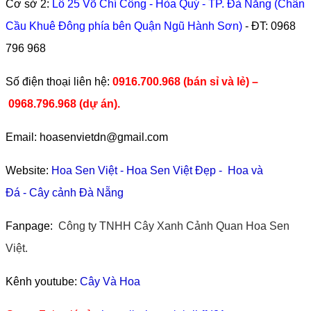
Cơ sở 2:
Lô 25 Võ Chí Công - Hòa Quý - TP. Đà Nẵng (Chân
Cầu Khuê Đông phía bên Quận Ngũ Hành Sơn)
- ĐT:
0968
796 968
​Số điện thoại liên hệ:
0916.700.968 (bán sỉ và lẻ) –
0968.796.968
(
dự án).
Email: hoasenvietdn@gmail.com
Website:
Hoa Sen Việt
-
Hoa Sen Việt Đẹp
-
Hoa và
Đá
-
Cây cảnh Đà Nẵng
Fanpage:
Công ty TNHH Cây Xanh Cảnh Quan Hoa Sen
Việt.
Kênh youtube:
Cây Và Hoa