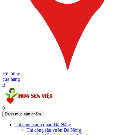
Hệ thống
cửa hàng
0
0
Danh mục sản phẩm
Thi công cảnh quan Đà Nẵng
Thi công sân vườn Đà Nẵng