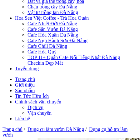
Đất và giá thể trồng cây, hoa
Chậu trồng cây Đà Nẵng
Vật tư trồng lan Đà Nẵng
Hoa Sen Việt Coffee - Trà Hoa Quán
Cafe Nhiệt Đới Đà Nẵng
Cafe Sân Vườn Đà Nẵng
Cafe Hòa Xuân Đà Nẵng
Cafe Ngũ Hành Sơn Đà Nẵng
Cafe Chill Đà Nẵng
Cafe Hòa Quý
TOP 11+ Quán Cafe Nổi Tiếng Nhất Đà Năng
Checkin Đẹp Mắt
Tuyển dụng
Trang chủ
Giới thiệu
Sản phẩm
Tin Tức Hữu Ích
Chính sách vận chuyển
Dịch vụ
Vận chuyển
Liên hệ
Trang chủ
/
Dụng cụ làm vườn Đà Nẵng
/
Dụng cụ hỗ trợ làm
vườn