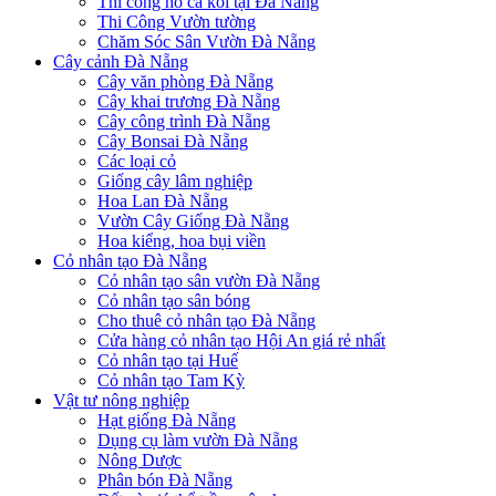
Thi công hồ cá koi tại Đà Nẵng
Thi Công Vườn tường
Chăm Sóc Sân Vườn Đà Nẵng
Cây cảnh Đà Nẵng
Cây văn phòng Đà Nẵng
Cây khai trương Đà Nẵng
Cây công trình Đà Nẵng
Cây Bonsai Đà Nẵng
Các loại cỏ
Giống cây lâm nghiệp
Hoa Lan Đà Nẵng
Vườn Cây Giống Đà Nẵng
Hoa kiểng, hoa bụi viền
Cỏ nhân tạo Đà Nẵng
Cỏ nhân tạo sân vườn Đà Nẵng
Cỏ nhân tạo sân bóng
Cho thuê cỏ nhân tạo Đà Nẵng
Cửa hàng cỏ nhân tạo Hội An giá rẻ nhất
Cỏ nhân tạo tại Huế
Cỏ nhân tạo Tam Kỳ
Vật tư nông nghiệp
Hạt giống Đà Nẵng
Dụng cụ làm vườn Đà Nẵng
Nông Dược
Phân bón Đà Nẵng