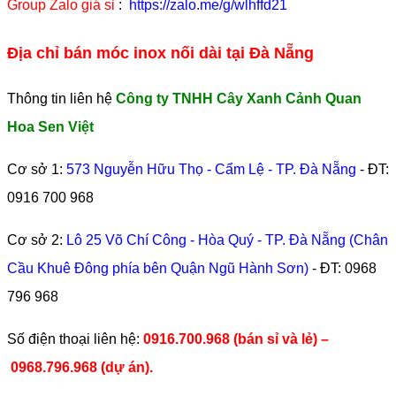
Group Zalo giá sỉ
:
https://zalo.me/g/wlhffd21
Địa chỉ bán móc inox nối dài tại Đà Nẵng
Thông tin liên hệ
Công ty TNHH Cây Xanh Cảnh Quan
Hoa Sen Việt
Cơ sở 1:
573 Nguyễn Hữu Thọ - Cẩm Lệ - TP. Đà Nẵng
- ĐT:
0916 700 968
Cơ sở 2:
Lô 25 Võ Chí Công - Hòa Quý - TP. Đà Nẵng (Chân
Cầu Khuê Đông phía bên Quận Ngũ Hành Sơn)
- ĐT:
0968
796 968
​Số điện thoại liên hệ:
0916.700.968 (bán sỉ và lẻ) –
0968.796.968
(
dự án).