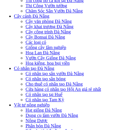
Thi công hồ cá koi tại Đà Nẵng
Thi Công Vườn tường
Chăm Sóc Sân Vườn Đà Nẵng
Cây cảnh Đà Nẵng
Cây văn phòng Đà Nẵng
Cây khai trương Đà Nẵng
Cây công trình Đà Nẵng
Cây Bonsai Đà Nẵng
Các loại cỏ
Giống cây lâm nghiệp
Hoa Lan Đà Nẵng
Vườn Cây Giống Đà Nẵng
Hoa kiểng, hoa bụi viền
Cỏ nhân tạo Đà Nẵng
Cỏ nhân tạo sân vườn Đà Nẵng
Cỏ nhân tạo sân bóng
Cho thuê cỏ nhân tạo Đà Nẵng
Cửa hàng cỏ nhân tạo Hội An giá rẻ nhất
Cỏ nhân tạo tại Huế
Cỏ nhân tạo Tam Kỳ
Vật tư nông nghiệp
Hạt giống Đà Nẵng
Dụng cụ làm vườn Đà Nẵng
Nông Dược
Phân bón Đà Nẵng