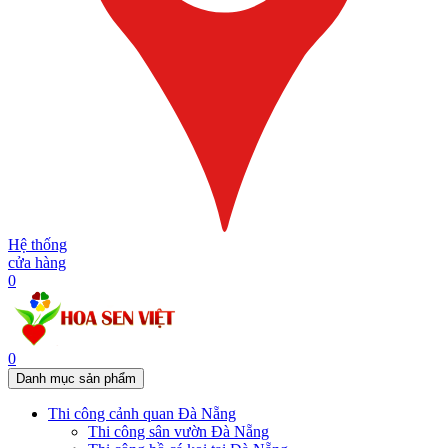
Hệ thống
cửa hàng
0
0
Danh mục sản phẩm
Thi công cảnh quan Đà Nẵng
Thi công sân vườn Đà Nẵng