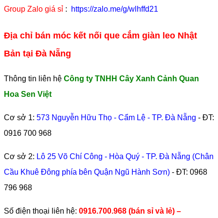
Group Zalo giá sỉ
:
https://zalo.me/g/wlhffd21
Địa chỉ bán móc kết nối que cắm giàn leo Nhật
Bản tại Đà Nẵng
Thông tin liên hệ
Công ty TNHH Cây Xanh Cảnh Quan
Hoa Sen Việt
Cơ sở 1:
573 Nguyễn Hữu Thọ - Cẩm Lệ - TP. Đà Nẵng
- ĐT:
0916 700 968
Cơ sở 2:
Lô 25 Võ Chí Công - Hòa Quý - TP. Đà Nẵng (Chân
Cầu Khuê Đông phía bên Quận Ngũ Hành Sơn)
- ĐT:
0968
796 968
​Số điện thoại liên hệ:
0916.700.968 (bán sỉ và lẻ) –