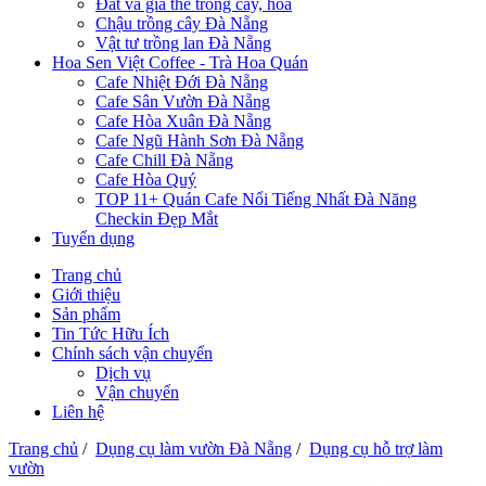
Đất và giá thể trồng cây, hoa
Chậu trồng cây Đà Nẵng
Vật tư trồng lan Đà Nẵng
Hoa Sen Việt Coffee - Trà Hoa Quán
Cafe Nhiệt Đới Đà Nẵng
Cafe Sân Vườn Đà Nẵng
Cafe Hòa Xuân Đà Nẵng
Cafe Ngũ Hành Sơn Đà Nẵng
Cafe Chill Đà Nẵng
Cafe Hòa Quý
TOP 11+ Quán Cafe Nổi Tiếng Nhất Đà Năng
Checkin Đẹp Mắt
Tuyển dụng
Trang chủ
Giới thiệu
Sản phẩm
Tin Tức Hữu Ích
Chính sách vận chuyển
Dịch vụ
Vận chuyển
Liên hệ
Trang chủ
/
Dụng cụ làm vườn Đà Nẵng
/
Dụng cụ hỗ trợ làm
vườn