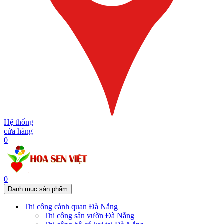
Hệ thống
cửa hàng
0
0
Danh mục sản phẩm
Thi công cảnh quan Đà Nẵng
Thi công sân vườn Đà Nẵng