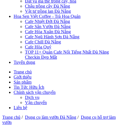
Đất và giá thể trồng cây, hoa
Chậu trồng cây Đà Nẵng
Vật tư trồng lan Đà Nẵng
Hoa Sen Việt Coffee - Trà Hoa Quán
Cafe Nhiệt Đới Đà Nẵng
Cafe Sân Vườn Đà Nẵng
Cafe Hòa Xuân Đà Nẵng
Cafe Ngũ Hành Sơn Đà Nẵng
Cafe Chill Đà Nẵng
Cafe Hòa Quý
TOP 11+ Quán Cafe Nổi Tiếng Nhất Đà Năng
Checkin Đẹp Mắt
Tuyển dụng
Trang chủ
Giới thiệu
Sản phẩm
Tin Tức Hữu Ích
Chính sách vận chuyển
Dịch vụ
Vận chuyển
Liên hệ
Trang chủ
/
Dụng cụ làm vườn Đà Nẵng
/
Dụng cụ hỗ trợ làm
vườn