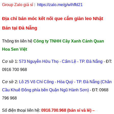
Group Zalo giá sỉ
:
https://zalo.me/g/wlhffd21
Địa chỉ bán móc kết nối que cắm giàn leo Nhật
Bản tại Đà Nẵng
Thông tin liên hệ
Công ty TNHH Cây Xanh Cảnh Quan
Hoa Sen Việt
Cơ sở 1:
573 Nguyễn Hữu Thọ - Cẩm Lệ - TP. Đà Nẵng
- ĐT:
0916 700 968
Cơ sở 2:
Lô 25 Võ Chí Công - Hòa Quý - TP. Đà Nẵng (Chân
Cầu Khuê Đông phía bên Quận Ngũ Hành Sơn)
- ĐT:
0968
796 968
​Số điện thoại liên hệ:
0916.700.968 (bán sỉ và lẻ) –