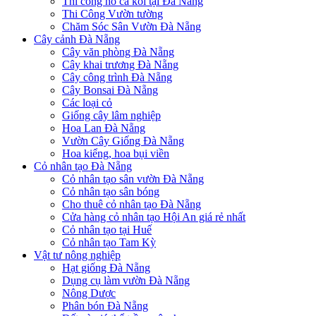
Thi công hồ cá koi tại Đà Nẵng
Thi Công Vườn tường
Chăm Sóc Sân Vườn Đà Nẵng
Cây cảnh Đà Nẵng
Cây văn phòng Đà Nẵng
Cây khai trương Đà Nẵng
Cây công trình Đà Nẵng
Cây Bonsai Đà Nẵng
Các loại cỏ
Giống cây lâm nghiệp
Hoa Lan Đà Nẵng
Vườn Cây Giống Đà Nẵng
Hoa kiểng, hoa bụi viền
Cỏ nhân tạo Đà Nẵng
Cỏ nhân tạo sân vườn Đà Nẵng
Cỏ nhân tạo sân bóng
Cho thuê cỏ nhân tạo Đà Nẵng
Cửa hàng cỏ nhân tạo Hội An giá rẻ nhất
Cỏ nhân tạo tại Huế
Cỏ nhân tạo Tam Kỳ
Vật tư nông nghiệp
Hạt giống Đà Nẵng
Dụng cụ làm vườn Đà Nẵng
Nông Dược
Phân bón Đà Nẵng