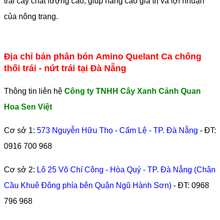
trái cây chất lượng cao, giúp nâng cao giá trị và lợi nhuận
của nông trang.
Địa chỉ bán phân bón Amino Quelant Ca chống
thối trái - nứt trái tại Đà Nẵng
Thông tin liên hệ
Công ty TNHH Cây Xanh Cảnh Quan
Hoa Sen Việt
Cơ sở 1:
573 Nguyễn Hữu Thọ - Cẩm Lệ - TP. Đà Nẵng
- ĐT:
0916 700 968
Cơ sở 2:
Lô 25 Võ Chí Công - Hòa Quý - TP. Đà Nẵng (Chân
Cầu Khuê Đông phía bên Quận Ngũ Hành Sơn)
- ĐT:
0968
796 968