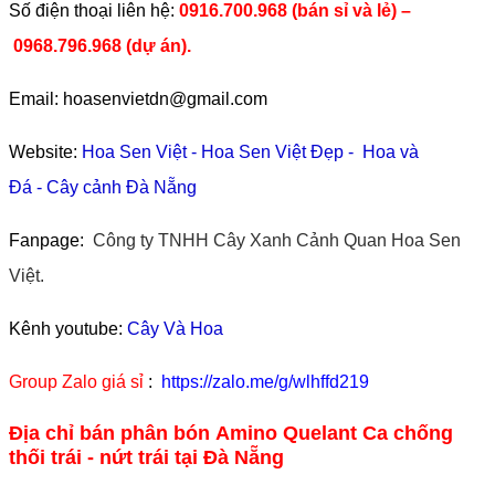
​Số điện thoại liên hệ:
0916.700.968 (bán sỉ và lẻ) –
0968.796.968
(
dự án).
Email: hoasenvietdn@gmail.com
Website:
Hoa Sen Việt
-
Hoa Sen Việt Đẹp
-
Hoa và
Đá
-
Cây cảnh Đà Nẵng
Fanpage:
Công ty TNHH Cây Xanh Cảnh Quan Hoa Sen
Việt.
Kênh youtube:
Cây Và Hoa
Group Zalo giá sỉ
:
https://zalo.me/g/wlhffd219
Địa chỉ bán phân bón Amino Quelant Ca chống
thối trái - nứt trái tại Đà Nẵng