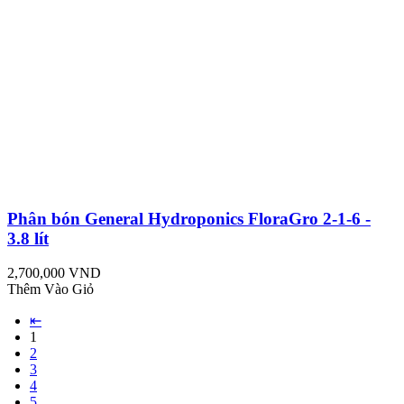
Phân bón General Hydroponics FloraGro 2-1-6 -
3.8 lít
2,700,000 VND
Thêm Vào Giỏ
⇤
1
2
3
4
5