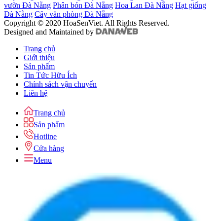
vườn Đà Nẵng
Phân bón Đà Nẵng
Hoa Lan Đà Nẵng
Hạt giống
Đà Nẵng
Cây văn phòng Đà Nẵng
Copyright © 2020 HoaSenViet. All Rights Reserved.
Designed and Maintained by
Trang chủ
Giới thiệu
Sản phẩm
Tin Tức Hữu Ích
Chính sách vận chuyển
Liên hệ
Trang chủ
Sản phẩm
Hotline
Cửa hàng
Menu