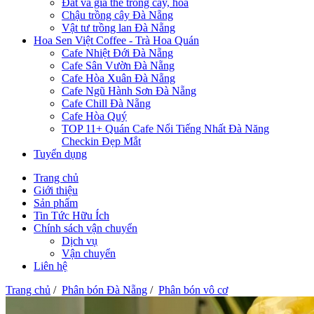
Đất và giá thể trồng cây, hoa
Chậu trồng cây Đà Nẵng
Vật tư trồng lan Đà Nẵng
Hoa Sen Việt Coffee - Trà Hoa Quán
Cafe Nhiệt Đới Đà Nẵng
Cafe Sân Vườn Đà Nẵng
Cafe Hòa Xuân Đà Nẵng
Cafe Ngũ Hành Sơn Đà Nẵng
Cafe Chill Đà Nẵng
Cafe Hòa Quý
TOP 11+ Quán Cafe Nổi Tiếng Nhất Đà Năng
Checkin Đẹp Mắt
Tuyển dụng
Trang chủ
Giới thiệu
Sản phẩm
Tin Tức Hữu Ích
Chính sách vận chuyển
Dịch vụ
Vận chuyển
Liên hệ
Trang chủ
/
Phân bón Đà Nẵng
/
Phân bón vô cơ