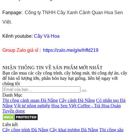
Fanpage:
Công ty TNHH Cây Xanh Cảnh Quan Hoa Sen
Việt.
Kênh youtube:
Cây Và Hoa
Group Zalo giá sỉ
:
https://zalo.me/g/wlhffd219
NHẬN THÔNG TIN VỀ SẢN PHẨM MỚI NHẤT
Bạn cần mua các cây công trình, cây bóng mát, thi công dự án, cây
để bàn số lượng lớn, phân bón hay hạt giống. liên hệ ngay với
chúng tôi
Danh Mục
Thi công cảnh quan Đà Nẵng
Cây cảnh Đà Nẵng
Cỏ nhân tạo Đà
Nẵng
Vật tư nông nghiệp
Hoa Sen Việt Coffee - Trà Hoa Quán
Tuyển dụng
Liên kết
Cây công trình Đà Nẵng
Cây khai trương Đà Nẵng
Thi công sân