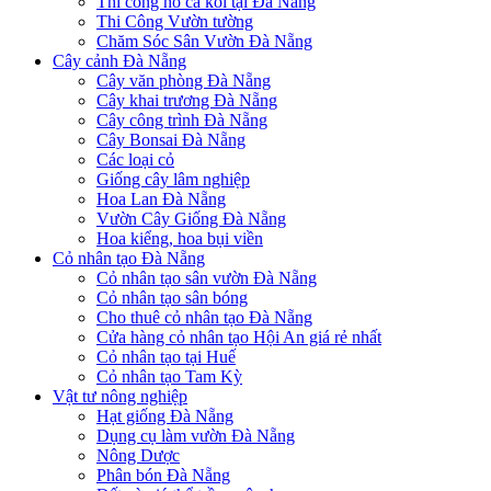
Thi công hồ cá koi tại Đà Nẵng
Thi Công Vườn tường
Chăm Sóc Sân Vườn Đà Nẵng
Cây cảnh Đà Nẵng
Cây văn phòng Đà Nẵng
Cây khai trương Đà Nẵng
Cây công trình Đà Nẵng
Cây Bonsai Đà Nẵng
Các loại cỏ
Giống cây lâm nghiệp
Hoa Lan Đà Nẵng
Vườn Cây Giống Đà Nẵng
Hoa kiểng, hoa bụi viền
Cỏ nhân tạo Đà Nẵng
Cỏ nhân tạo sân vườn Đà Nẵng
Cỏ nhân tạo sân bóng
Cho thuê cỏ nhân tạo Đà Nẵng
Cửa hàng cỏ nhân tạo Hội An giá rẻ nhất
Cỏ nhân tạo tại Huế
Cỏ nhân tạo Tam Kỳ
Vật tư nông nghiệp
Hạt giống Đà Nẵng
Dụng cụ làm vườn Đà Nẵng
Nông Dược
Phân bón Đà Nẵng