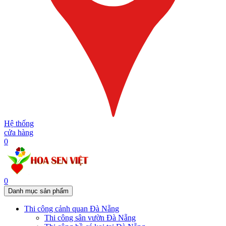
Hệ thống
cửa hàng
0
0
Danh mục sản phẩm
Thi công cảnh quan Đà Nẵng
Thi công sân vườn Đà Nẵng