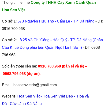
Thông tin liên hệ
Công ty TNHH Cây Xanh Cảnh Quan
Hoa Sen Việt
Cơ sở 1:
573 Nguyễn Hữu Thọ - Cẩm Lệ - TP. Đà Nẵng
- ĐT:
0916 700 968
Cơ sở 2:
Lô 25 Võ Chí Công - Hòa Quý - TP. Đà Nẵng (Chân
Cầu Khuê Đông phía bên Quận Ngũ Hành Sơn)
- ĐT:
0968
796 968
​Số điện thoại liên hệ:
0916.700.968 (bán sỉ và lẻ) –
0968.796.968
(
dự án).
Email: hoasenvietdn@gmail.com
Website:
Hoa Sen Việt
-
Hoa Sen Việt Đẹp
-
Hoa và
Đá
-
Cây cảnh Đà Nẵng