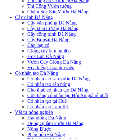
Thi công hồ cá koi tại Đà Nẵng
Thi Công Vườn tường
Chăm Sóc Sân Vườn Đà Nẵng
Cây cảnh Đà Nẵng
Cây văn phòng Đà Nẵng
Cây khai trương Đà Nẵng
Cây công trình Đà Nẵng
Cây Bonsai Đà Nẵng
Các loại cỏ
Giống cây lâm nghiệp
Hoa Lan Đà Nẵng
Vườn Cây Giống Đà Nẵng
Hoa kiểng, hoa bụi viền
Cỏ nhân tạo Đà Nẵng
Cỏ nhân tạo sân vườn Đà Nẵng
Cỏ nhân tạo sân bóng
Cho thuê cỏ nhân tạo Đà Nẵng
Cửa hàng cỏ nhân tạo Hội An giá rẻ nhất
Cỏ nhân tạo tại Huế
Cỏ nhân tạo Tam Kỳ
Vật tư nông nghiệp
Hạt giống Đà Nẵng
Dụng cụ làm vườn Đà Nẵng
Nông Dược
Phân bón Đà Nẵng