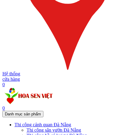
Hệ thống
cửa hàng
0
0
Danh mục sản phẩm
Thi công cảnh quan Đà Nẵng
Thi công sân vườn Đà Nẵng