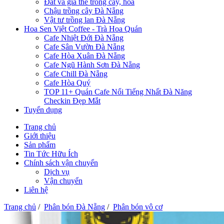
Đất và giá thể trồng cây, hoa
Chậu trồng cây Đà Nẵng
Vật tư trồng lan Đà Nẵng
Hoa Sen Việt Coffee - Trà Hoa Quán
Cafe Nhiệt Đới Đà Nẵng
Cafe Sân Vườn Đà Nẵng
Cafe Hòa Xuân Đà Nẵng
Cafe Ngũ Hành Sơn Đà Nẵng
Cafe Chill Đà Nẵng
Cafe Hòa Quý
TOP 11+ Quán Cafe Nổi Tiếng Nhất Đà Năng
Checkin Đẹp Mắt
Tuyển dụng
Trang chủ
Giới thiệu
Sản phẩm
Tin Tức Hữu Ích
Chính sách vận chuyển
Dịch vụ
Vận chuyển
Liên hệ
Trang chủ
/
Phân bón Đà Nẵng
/
Phân bón vô cơ