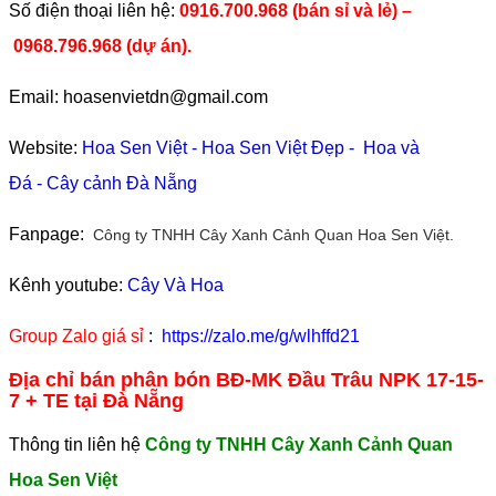
​Số điện thoại liên hệ:
0916.700.968 (bán sỉ và lẻ) –
0968.796.968
(
dự án).
Email: hoasenvietdn@gmail.com
Website:
Hoa Sen Việt
-
Hoa Sen Việt Đẹp
-
Hoa và
Đá
-
Cây cảnh Đà Nẵng
Fanpage:
Công ty TNHH Cây Xanh Cảnh Quan Hoa Sen Việt.
Kênh youtube:
Cây Và Hoa
Group Zalo giá sỉ
:
https://zalo.me/g/wlhffd21
Địa chỉ bán phân bón BĐ-MK Đầu Trâu NPK 17-15-
7 + TE tại Đà Nẵng
Thông tin liên hệ
Công ty TNHH Cây Xanh Cảnh Quan
Hoa Sen Việt