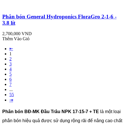
Phân bón General Hydroponics FloraGro 2-1-6 -
3.8 lít
2,700,000 VND
Thêm Vào Giỏ
⇤
1
2
3
4
5
6
7
...
55
⇥
Phân bón BĐ-MK Đầu Trâu NPK 17-15-7 + TE
là một loại
phân bón hiệu quả được sử dụng rộng rãi để nâng cao chất