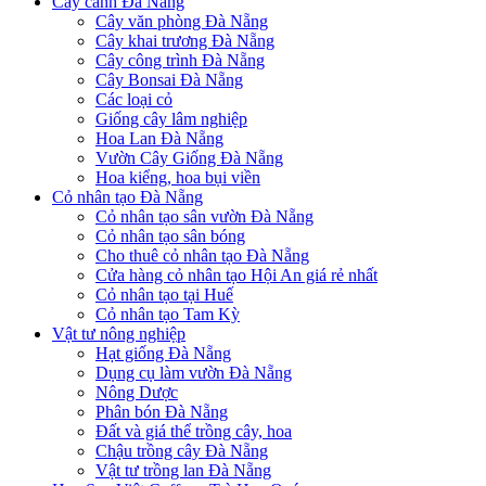
Cây cảnh Đà Nẵng
Cây văn phòng Đà Nẵng
Cây khai trương Đà Nẵng
Cây công trình Đà Nẵng
Cây Bonsai Đà Nẵng
Các loại cỏ
Giống cây lâm nghiệp
Hoa Lan Đà Nẵng
Vườn Cây Giống Đà Nẵng
Hoa kiểng, hoa bụi viền
Cỏ nhân tạo Đà Nẵng
Cỏ nhân tạo sân vườn Đà Nẵng
Cỏ nhân tạo sân bóng
Cho thuê cỏ nhân tạo Đà Nẵng
Cửa hàng cỏ nhân tạo Hội An giá rẻ nhất
Cỏ nhân tạo tại Huế
Cỏ nhân tạo Tam Kỳ
Vật tư nông nghiệp
Hạt giống Đà Nẵng
Dụng cụ làm vườn Đà Nẵng
Nông Dược
Phân bón Đà Nẵng
Đất và giá thể trồng cây, hoa
Chậu trồng cây Đà Nẵng
Vật tư trồng lan Đà Nẵng