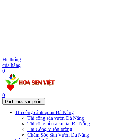
Hệ thống
cửa hàng
0
0
Danh mục sản phẩm
Thi công cảnh quan Đà Nẵng
Thi công sân vườn Đà Nẵng
Thi công hồ cá koi tại Đà Nẵng
Thi Công Vườn tường
Chăm Sóc Sân Vườn Đà Nẵng