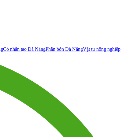
ng
Cỏ nhân tạo Đà Nẵng
Phân bón Đà Nẵng
Vật tư nông nghiệp