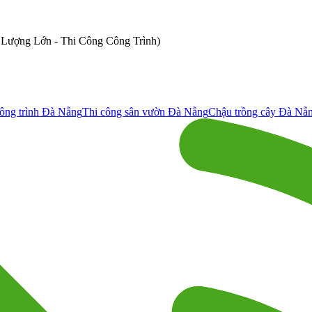
ố Lượng Lớn - Thi Công Công Trình)
ông trình Đà Nẵng
Thi công sân vườn Đà Nẵng
Chậu trồng cây Đà Nẵ